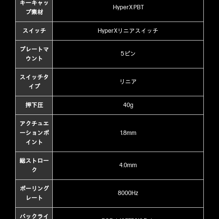
キーキャッ
HyperX PBT
プ素材
スイッチ
HyperXリニアスイッチ
プレートマ
5ピン
ウント
スイッチタ
リニア
イプ
押下圧
40g
アクチュエ
ーションポ
1.8mm
イント
総ストロー
4.0mm
ク
ポーリング
8000Hz
レート
バックライ