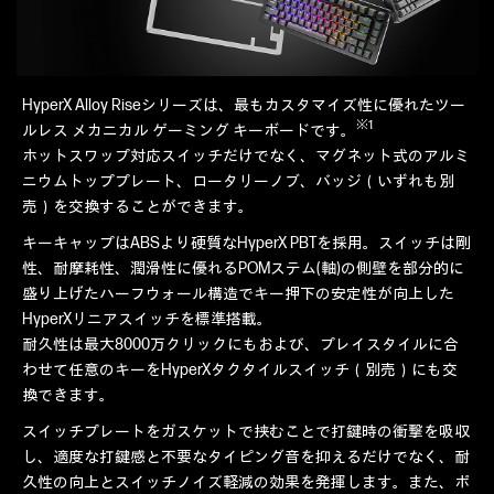
HyperX Alloy Riseシリーズは、最もカスタマイズ性に優れたツー
※1
ルレス メカニカル ゲーミング キーボードです。
ホットスワップ対応スイッチだけでなく、マグネット式のアルミ
ニウムトッププレート、ロータリーノブ、バッジ（いずれも別
売）を交換することができます。
キーキャップはABSより硬質なHyperX PBTを採用。スイッチは剛
性、耐摩耗性、潤滑性に優れるPOMステム(軸)の側壁を部分的に
盛り上げたハーフウォール構造でキー押下の安定性が向上した
HyperXリニアスイッチを標準搭載。
耐久性は最大8000万クリックにもおよび、プレイスタイルに合
わせて任意のキーをHyperXタクタイルスイッチ（別売）にも交
換できます。
スイッチプレートをガスケットで挟むことで打鍵時の衝撃を吸収
し、適度な打鍵感と不要なタイピング音を抑えるだけでなく、耐
久性の向上とスイッチノイズ軽減の効果を発揮します。また、ポ