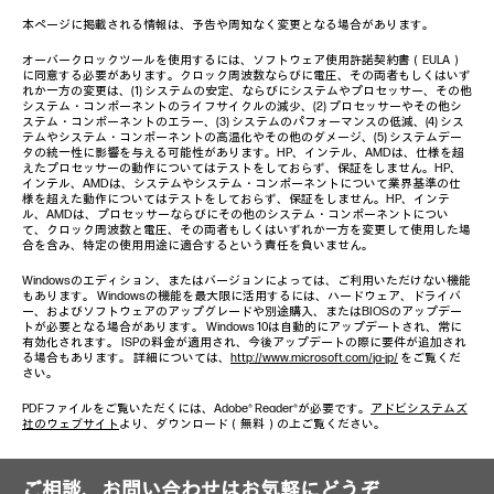
本ページに掲載される情報は、予告や周知なく変更となる場合があります。
オーバークロックツールを使用するには、ソフトウェア使用許諾契約書（EULA）
に同意する必要があります。クロック周波数ならびに電圧、その両者もしくはいず
れか一方の変更は、(1) システムの安定、ならびにシステムやプロセッサー、その他
システム・コンポーネントのライフサイクルの減少、(2) プロセッサーやその他シ
ステム・コンポーネントのエラー、(3) システムのパフォーマンスの低減、(4) シス
テムやシステム・コンポーネントの高温化やその他のダメージ、(5) システムデー
タの統一性に影響を与える可能性があります。HP、インテル、AMDは、仕様を超
えたプロセッサーの動作についてはテストをしておらず、保証をしません。HP、
インテル、AMDは、システムやシステム・コンポーネントについて業界基準の仕
様を超えた動作についてはテストをしておらず、保証をしません。HP、インテ
ル、AMDは、プロセッサーならびにその他のシステム・コンポーネントについ
て、クロック周波数と電圧、その両者もしくはいずれか一方を変更して使用した場
合を含み、特定の使用用途に適合するという責任を負いません。
Windowsのエディション、またはバージョンによっては、ご利用いただけない機能
もあります。 Windowsの機能を最大限に活用するには、ハードウェア、ドライバ
ー、およびソフトウェアのアップグレードや別途購入、またはBIOSのアップデー
トが必要となる場合があります。 Windows 10は自動的にアップデートされ、常に
有効化されます。 ISPの料金が適用され、今後アップデートの際に要件が追加され
る場合もあります。 詳細については、
http://www.microsoft.com/ja-jp/
をご覧くだ
さい。
PDFファイルをご覧いただくには、Adobe® Reader®が必要です。
アドビシステムズ
社のウェブサイト
より、ダウンロード（無料）の上ご覧ください。
ご相談、お問い合わせはお気軽にどうぞ