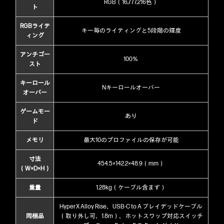
RGB（16,777,216色）
ト
RGBライテ
キー毎のライティングと5段階の輝度
ィング
アンチゴー
100％
スト
キーロール
Nキーロールオーバー
オーバー
ゲームモー
あり
ド
メモリ
最大10のプロファイルの保存が可能
寸法
454.5×142.2×48.9（mm）
（W×D×H）
重量
1.28kg（ケーブル含まず）
HyperX Alloy Rise、USB-C to A ブレイデッドケーブル
同梱品
（取り外し可、1.8m）、
ホットスワップ対応スイッチ