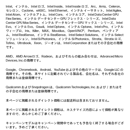
Intel、インテル、Intel ロゴ、Intel Inside、Intel Inside ロゴ、Arc、Arria、Celeron、
セレロン、Cyclone、eASIC、Intel Ethernet、インテル イーサネット、Intel Agilex、
Intel Atom、インテルアトム、Intel Core、インテルコア、Intel Data Center GPU
Flex Series、インテル データセンター GPU フレックス・シリーズ、Intel Data
Center GPU Max Series、インテル データセンター GPU マックス・シリーズ、Intel
Evo、インテル Evo、Gaudi、Intel Optane、インテル Optane、Intel vPro、インテル
ヴィープロ、Iris、Killer、MAX、Movidius、OpenVINO™、 Pentium、ペンティア
ム、Intel RealSense、インテル RealSense、Intel Select Solutions、インテル Select
ソリューション、Intel Si Photonics、インテル Si Photonics、Stratix、Stratix ロゴ、
Tofino、Ultrabook、Xeon、ジーオンは、Intel Corporation またはその子会社の商標
です。
AMD、AMD Arrowロゴ、Radeon、およびそれらの組み合わせは、Advanced Micro
Devices, Inc.の商標です。
Google、Chromebook、Android、YouTube およびその他のマークは、Google LLC の
商標です。その他、本サイトに記載されている製品名、会社名は、それぞれ各社の
商標または登録商標です。
Qualcomm および Snapdragon は、Qualcomm Technologies, Inc. および／またはそ
の子会社の商標または登録商標です。
本ページに掲載されるダイレクト価格には配送料は含まれておりません。
本ページに掲載されるダイレクト価格は、カスタマイズ内容によって価格が異なり
ますので、あらかじめご了承ください。
キャンペーンモデルはキャンペーン期間中であっても予告なく終了する場合がござ
います。予めご了承ください。