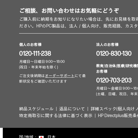
ご相談、お問い合わせはお気軽にどうぞ
ご購入前に納期をお知りになりたい場合は、先にお見積を取
ださい。HPのPC製品は、法人／個人向け、販売経路、カス
個人のお客様
法人のお客様
0120-111-238
0120-830-130
月曜日～日曜日 9:00～18:00
教育/自治体/医療/研究機
(祝日・年末年始を除く)
お客様
ご注文後納期は
オーダーサポート
にて最
0120-703-203
新状況をご確認いただけます
月曜日～金曜日 9:00～18:
(土曜、日曜、祝日、年末
納品スケジュール
返品について
詳細スペック(個人向け
特定商取引に関する法律に基づく表示
HP Directplus販売
国/地域：
日本