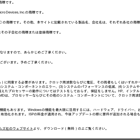
社の商標です。
 Devices, Inc.の商標です。
クは、Google LLC の商標です。その他、本サイトに記載されている製品名、会社名は、それぞれ各社
c. および／またはその子会社の商標または登録商標です。
なりますので、あらかじめご了承ください。
ございます。予めご了承ください。
A）に同意する必要があります。クロック周波数ならびに電圧、その両者もしくはいずれか一方
システム・コンポーネントのエラー、(3) システムのパフォーマンスの低減、(4) システム
超えたプロセッサーの動作についてはテストをしておらず、保証をしません。HP、インテ
AMDは、プロセッサーならびにその他のシステム・コンポーネントについて、クロック周
い機能もあります。 Windowsの機能を最大限に活用するには、ハードウェア、ドライバー
、常に有効化されます。 ISPの料金が適用され、今後アップデートの際に要件が追加される場合
ムズ社のウェブサイト
より、ダウンロード（無料）の上ご覧ください。