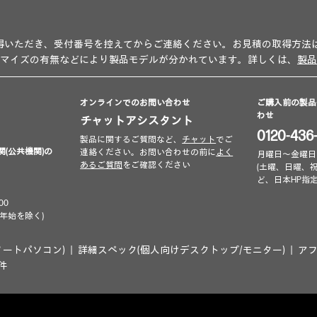
得いただき、受付番号を控えてからご連絡ください。お見積の取得方法
タマイズの有無などにより製品モデルが分かれています。詳しくは、
製品
オンラインでのお問い合わせ
ご購入前の製品
わせ
チャットアシスタント
0120-436
製品に関するご質問など、
チャット
でご
関(公共機関)の
連絡ください。お問い合わせの前に
よく
月曜日～金曜日 9:00
あるご質問
をご確認ください
(土曜、日曜、
ど、日本HP指
00
年始を除く)
ノートパソコン)
詳細スペック(個人向けデスクトップ/モニター)
ア
条件