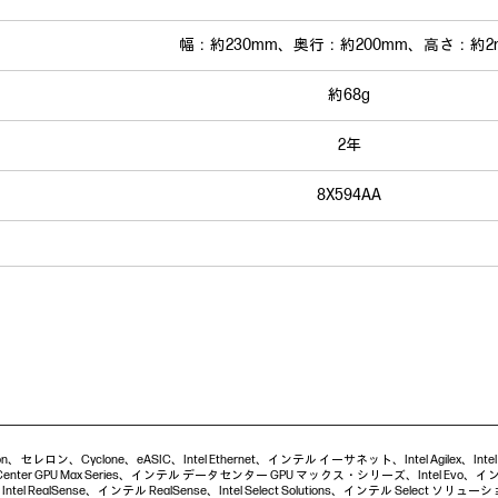
幅：約230mm、奥行：約200mm、高さ：約2
約68g
2年
8X594AA
Celeron、セレロン、Cyclone、eASIC、Intel Ethernet、インテル イーサネット、Intel Agilex、I
nter GPU Max Series、インテル データセンター GPU マックス・シリーズ、Intel Evo、インテル
 RealSense、インテル RealSense、Intel Select Solutions、インテル Select ソリューション、I