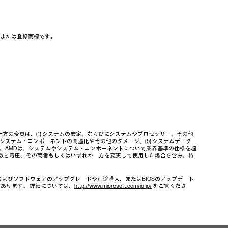
の商標または登録商標です。
の変更は、(1) システムの安定、ならびにシステムやプロセッサー、その他
やシステム・コンポーネントの高温化やその他のダメージ、(5) システムデータ
ル、AMDは、システムやシステム・コンポーネントについて業界基準の仕様を超
波数と電圧、その両者もしくはいずれか一方を変更して使用した場合を含み、特
、およびソフトウェアのアップグレードや別途購入、またはBIOSのアップデート
もあります。 詳細については、
http://www.microsoft.com/ja-jp/
をご覧くださ