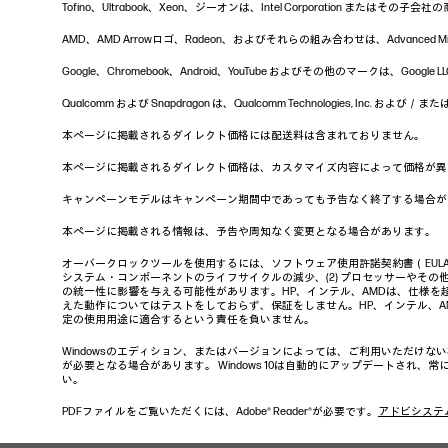
Tofino、Ultrabook、Xeon、ジーオンは、Intel Corporation またはその子会
AMD、AMD Arrowロゴ、Radeon、およびそれらの組み合わせは、Advanced Micro
Google、Chromebook、Android、YouTube およびその他のマー
Qualcomm および Snapdragon は、Qualcomm Technologies, In
本ページに掲載されるダイレクト価格には配送料は含まれておりません。
本ページに掲載されるダイレクト価格は、カスタマイズ内容によって価格が異
キャンペーンモデルはキャンペーン期間中であっても予告なく終了する場合が
本ページに掲載される情報は、予告や周知なく変更となる場合があります。
オーバークロックツールを使用するには、ソフトウェア使用許諾契約書（EUL
システム・コンポーネントのライフサイクルの減少、(2) プロセッサーやその他
の統一性に影響を与える可能性があります。HP、インテル、AMDは、仕様を
えた動作についてはテストをしておらず、保証をしません。HP、インテル、
定の使用用途に適合するという責任を負いません。
Windowsのエディション、またはバージョンによっては、ご利用いただけな
が必要となる場合があります。 Windows 10は自動的にアップデートされ
い。
PDFファイルをご覧いただくには、Adobe® Reader®が必要です。
アドビシステ