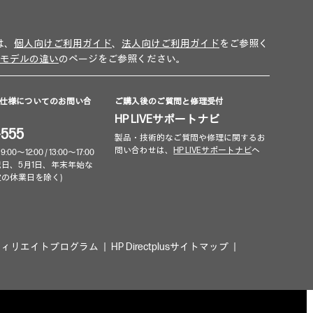
は、
個人向けご利用ガイド
、
法人向けご利用ガイド
をご参照く
モデルの違い
のページをご参照ください。
仕様についてのお問い合
ご購入後のご質問と修理受付
HP LIVEサポートナビ
-555
製品・技術的なご質問や修理に関するお
問い合わせは、
HP LIVEサポートナビ
へ
～12:00 / 13:00～17:00
祝日、5月1日、年末年始な
定の休業日を除く)
フィリエイトプログラム
HP Directplusサイトマップ