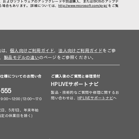
ー、およびソフトウェアのアップグレードや別途購入、またはBIOSのアップデ
れる場合もあります。 詳細については、
http://www.microsoft.com/ja-jp/
をご覧
法は、
個人向けご利用ガイド
、
法人向けご利用ガイド
をご参
、
製品モデルの違い
のページをご参照ください。
品仕様についてのお問い合
ご購入後のご質問と修理受付
HP LIVEサポートナビ
-555
製品・技術的なご質問や修理に関するお
問い合わせは、
HP LIVEサポートナビ
へ
～12:00 / 13:00～17:0
祝日、5月1日、年末年始
指定の休業日を除く)