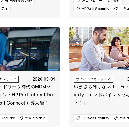
P Sure Click Enterpri
HP Wolf Security
インタビュー
製品レビュー
事例
リティ
HP Wolf Security
セキ
実現
2026-03-09
キュリティ
サイバーセキュリティ
ッドワーク時代のMDMソ
いまさら聞けない！「Endpo
HP Protect and Tra
urity（エンドポイントセ
 Wolf Connect（導入編）
ィ）」
 Security
セキュリティ
HP Wolf Security
セキ