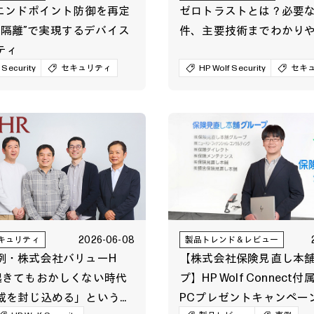
のエンドポイント防御を再定
ゼロトラストとは？必要
Pが“隔離”で実現するデバイス
件、主要技術までわかり
ティ
 Security
セキュリティ
HP Wolf Security
セキ
2026-06-08
キュリティ
製品トレンド＆レビュー
例・株式会社バリューH
【株式会社保険見直し本
起きてもおかしくない時代
プ】HP Wolf Connect
威を封じ込める」というセ
PCプレゼントキャンペー