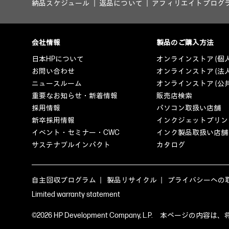
納品スケジュール
返品について
アフィリエイトプログ
会社情報
製品のご購入方法
日本HPについて
オンラインストア (個
お問い合わせ
オンラインストア (法
ニュースルーム
オンラインストア (公
重要なお知らせ・新着情報
販売店検索
採用情報
パソコン取扱い店舗
新卒採用情報
インクジェットプリン
イベント・セミナー・CWC
インク製品取扱い店舗
サステナブルインパクト
カタログ
自主回収プログラム
製品リサイクル
プライバシーへの
Limited warranty statement
©2026 HP Development Company, L.P. 本ペ