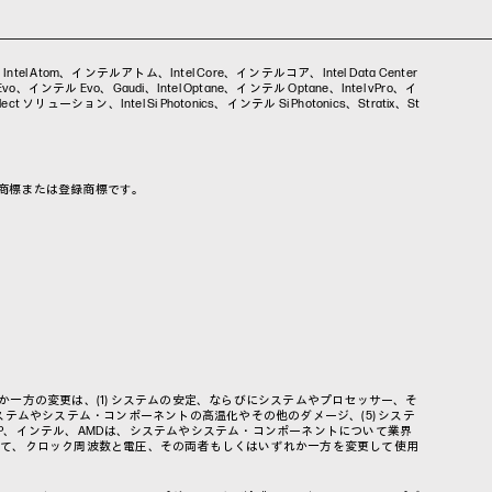
ex、Intel Atom、インテルアトム、Intel Core、インテルコア、Intel Data Center
インテル Evo、Gaudi、Intel Optane、インテル Optane、Intel vPro、イ
t ソリューション、Intel Si Photonics、インテル Si Photonics、Stratix、St
各社の商標または登録商標です。
一方の変更は、(1) システムの安定、ならびにシステムやプロセッサー、そ
システムやシステム・コンポーネントの高温化やその他のダメージ、(5) システ
P、インテル、AMDは、システムやシステム・コンポーネントについて業界
いて、クロック周波数と電圧、その両者もしくはいずれか一方を変更して使用