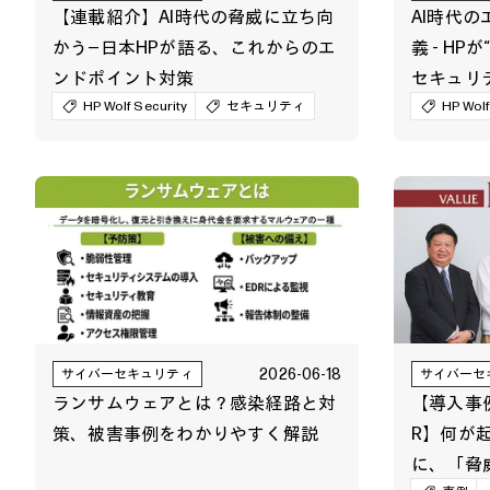
【連載紹介】AI時代の脅威に立ち向
AI時代
かう―日本HPが語る、これからのエ
義 - H
ンドポイント対策
セキュリ
HP Wolf Security
セキュリティ
HP Wolf
2026-06-18
サイバーセキュリティ
サイバーセ
ランサムウェアとは？感染経路と対
【導入事
策、被害事例をわかりやすく解説
R】何が
に、「脅