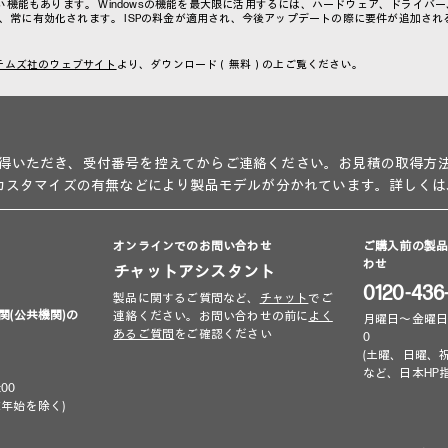
い機能もあります。 Windowsの機能を最大限に活用するには、ハードウェア、ドライバ
トされ、常に有効化されます。 ISPの料金が適用され、今後アップデートの際に要件が追加さ
テムズ社のウェブサイト
より、ダウンロード（無料）の上ご覧ください。
得いただき、受付番号を控えてからご連絡ください。お見積の取得方
、カスタマイズの有無などにより製品モデルが分かれています。詳しくは
オンラインでのお問い合わせ
ご購入前の製
わせ
チャットアシスタント
0120-436
製品に関するご質問など、
チャット
でご
関(公共機関)の
連絡ください。お問い合わせの前に
よく
月曜日～金曜日 9:00
あるご質問
をご確認ください
0
(土曜、日曜、
など、日本HP
00
年始を除く)