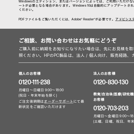
Windowsのエディション、またはバージョンによっては、ご利用いただけな
ートが必要となる場合があります。 Windows 10は自動的にアップデー
ください。
PDFファイルをご覧いただくには、Adobe® Reader®が必要です。
アドビシス
ご相談、お問い合わせはお気軽にどうぞ
ご購入前に納期をお知りになりたい場合は、先にお見積を取
照ください。HPのPC製品は、法人／個人向け、販売経路
個人のお客様
法人のお客様
0120-111-238
0120-830-130
月曜日～日曜日 9:00～18:00
教育/自治体/医療/研究機
(祝日・年末年始を除く)
お客様
ご注文後納期は
オーダーサポート
にて最
新状況をご確認いただけます
0120-703-203
月曜日～金曜日 9:00～18:
(土曜、日曜、祝日、年末