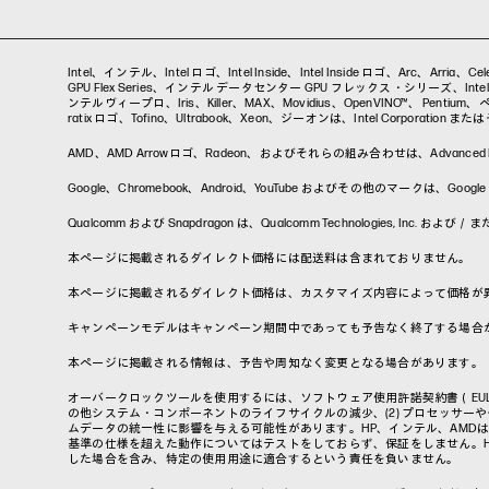
Intel、インテル、Intel ロゴ、Intel Inside、Intel Inside ロゴ、Arc、Arri
GPU Flex Series、インテル データセンター GPU フレックス・シリーズ、Intel Da
ンテルヴィープロ、Iris、Killer、MAX、Movidius、OpenVINO™、 Pentium、ペンティ
ratix ロゴ、Tofino、Ultrabook、Xeon、ジーオンは、Intel Corporati
AMD、AMD Arrowロゴ、Radeon、およびそれらの組み合わせは、Advanced Micr
Google、Chromebook、Android、YouTube およびその他のマ
Qualcomm および Snapdragon は、Qualcomm Technologies, I
本ページに掲載されるダイレクト価格には配送料は含まれておりません。
本ページに掲載されるダイレクト価格は、カスタマイズ内容によって価格が
キャンペーンモデルはキャンペーン期間中であっても予告なく終了する場合
本ページに掲載される情報は、予告や周知なく変更となる場合があります。
オーバークロックツールを使用するには、ソフトウェア使用許諾契約書（EU
の他システム・コンポーネントのライフサイクルの減少、(2) プロセッサーや
ムデータの統一性に影響を与える可能性があります。HP、インテル、AMD
基準の仕様を超えた動作についてはテストをしておらず、保証をしません。
した場合を含み、特定の使用用途に適合するという責任を負いません。