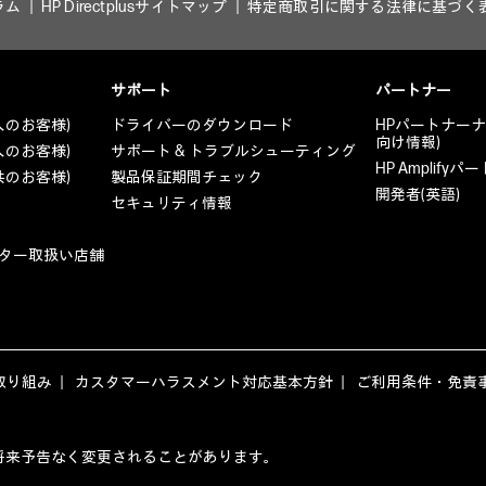
ラム
HP Directplusサイトマップ
特定商取引に関する法律に基づく
サポート
パートナー
人のお客様)
ドライバーのダウンロード
HPパートナー
向け情報)
人のお客様)
サポート & トラブルシューティング
HP Amplif
共のお客様)
製品保証期間チェック
開発者(英語)
セキュリティ情報
ター取扱い店舗
取り組み
カスタマーハラスメント対応基本方針
ご利用条件・免責
ージの内容は、将来予告なく変更されることがあります。