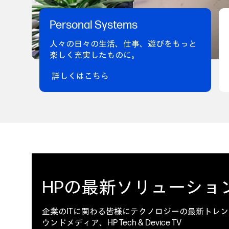
Personal Systems
人々の日々の生活、仕事、遊びをもっと
楽しく充実したものに。
詳しくはこちら
HPの最新ソリューショ
企業のITに関わる皆様にテクノロジーの最新トレン
ウンドメディア、HP Tech & Device TV