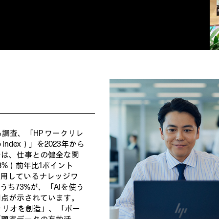
調査、「HP ワークリレ
 Index）」を2023年から
果では、仕事との健全な関
%（前年比1ポイント
利用しているナレッジワ
うち73%が、「AIを使う
利点が示されています。
ォリオを創造」、「ポー