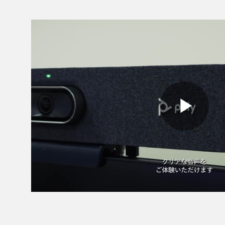
Pla
Vid