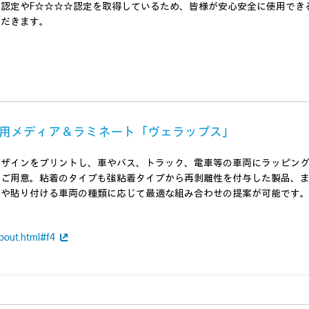
認定やF☆☆☆☆認定を取得しているため、皆様が安心安全に使用でき
ただきます。
用メディア＆ラミネート「ヴェラップス」
ザインをプリントし、車やバス、トラック、電車等の車両にラッピング
をご用意。粘着のタイプも強粘着タイプから再剝離性を付与した製品、
間や貼り付ける車両の種類に応じて最適な組み合わせの提案が可能です
about.html#f4