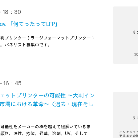
 18：30
hey say. 「何てったってLFP」
リ
大判プリンター（ラージフォーマットプリンター）
会。パネリスト募集中です。
 16：45
ェットプリンターの可能性 ～大判イン
市場における革命～〈過去・現在そし
リ
と可能性をメーカーの枠を超えて紐解いていきま
インクジェ
顔料、油性、捺染、昇華、溶剤、UV、そして
至るまでの