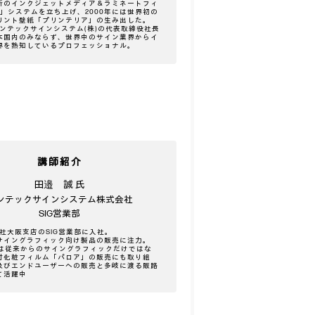
新のインクジェットメディア＆ラミネートフィ
R」システムを立ち上げ、2000年には世界初の
リント壁紙「プリンテリア」の生み出した。
リンテックサインシステム(株)の代表取締役社長
本国内のみならず、世界中のサイン業界からイ
界を熟知しているプロフェッショナル。
講師紹介
田邉 誠 氏
ンテックサインシステム株式会社
SIG営業部
当社大阪支店のSIG営業部に入社。
サイングラフィック向け製品の販売に注力。
からは従来からのサイングラフィックだけではな
付化粧フィルム「パロア」の販売にも取り組
及びエンドユーザーへの販売と多岐に渡る販路
て活躍中