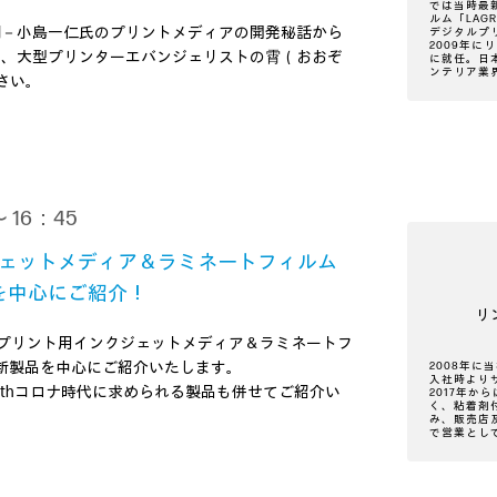
では当時最
ルム「LAG
詞－小島一仁氏のプリントメディアの開発秘話から
デジタルプ
2009年に
を、大型プリンターエバンジェリストの霄（おおぞ
に就任。日
ンテリア業
さい。
 16：45
ェットメディア＆ラミネートフィルム
新製品を中心にご紹介！
リ
タルプリント用インクジェットメディア＆ラミネートフ
タログの新製品を中心にご紹介いたします。
2008年に
入社時より
ithコロナ時代に求められる製品も併せてご紹介い
2017年
く、粘着剤
み、販売店
で営業とし