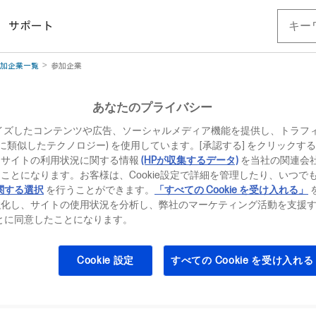
サポート
加企業一覧
参加企業
ト オンライン 2020 参加企業
あなたのプライバシー
イズしたコンテンツや広告、ソーシャルメディア機能を提供し、トラフ
、それに類似したテクノロジー) を使用しています。[承認する] をクリック
 様
当サイトの利用状況に関する情報
(HPが収集するデータ)
を当社の関連会
ことになります。お客様は、Cookie設定で詳細を管理したり、いつで
関する選択
を行うことができます。
「すべての Cookie を受け入れる」
強化し、サイトの使用状況を分析し、弊社のマーケティング活動を支援
ることに同意したことになります。
極的な役割を果たす事で、ダイヤミックはこれまで数々の革新的な商品
ち早く先取りする商品、技術を三菱製紙グループの総合力を生かし提供
Cookie 設定
すべての Cookie を受け入れる