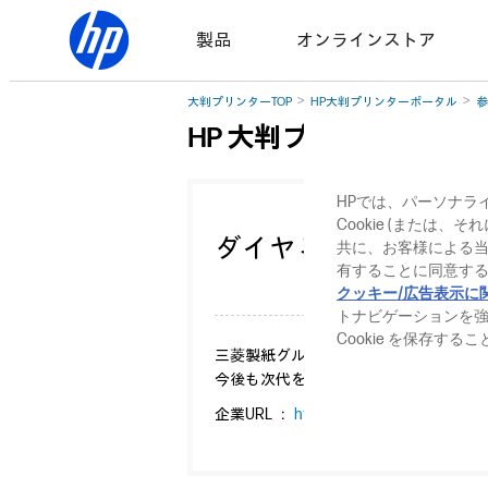
製品
オンラインストア
大判プリンターTOP
HP大判プリンターポータル
参
HP 大判プリンターサミッ
HPでは、パーソナラ
Cookie (または
ダイヤミック株式会社
共に、お客様による
有することに同意する
クッキー/広告表示に
トナビゲーションを
Cookie を保存す
三菱製紙グループの一員として常に積
今後も次代を見据え、市場の動きをい
企業URL ：
http://diamic.jp/