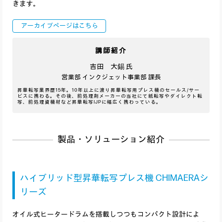
きます。
アーカイブページはこちら
講師紹介
吉田 大錫 氏
営業部 インクジェット事業部 課長
昇華転写業界歴15年。10年以上に渡り昇華転写用プレス機のセールス/サー
ビスに携わる。その後、前処理剤メーカーの当社にて紙転写やダイレクト転
写、前処理資機材など昇華転写IJPに幅広く携わっている。
製品・ソリューション紹介
ハイブリッド型昇華転写プレス機 CHIMAERAシ
リーズ
オイル式ヒータードラムを搭載しつつもコンパクト設計によ