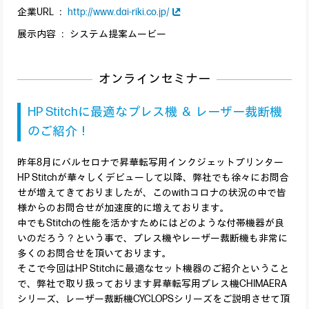
企業URL ：
http://www.dai-riki.co.jp/
展示内容 ： システム提案ムービー
オンラインセミナー
HP Stitchに最適なプレス機 ＆ レーザー裁断機
のご紹介！
昨年8月にバルセロナで昇華転写用インクジェットプリンター
HP Stitchが華々しくデビューして以降、弊社でも徐々にお問合
せが増えてきておりましたが、このwithコロナの状況の中で皆
様からのお問合せが加速度的に増えております。
中でもStitchの性能を活かすためにはどのような付帯機器が良
いのだろう？という事で、プレス機やレーザー裁断機も非常に
多くのお問合せを頂いております。
そこで今回はHP Stitchに最適なセット機器のご紹介ということ
で、弊社で取り扱っております昇華転写用プレス機CHIMAERA
シリーズ、レーザー裁断機CYCLOPSシリーズをご説明させて頂