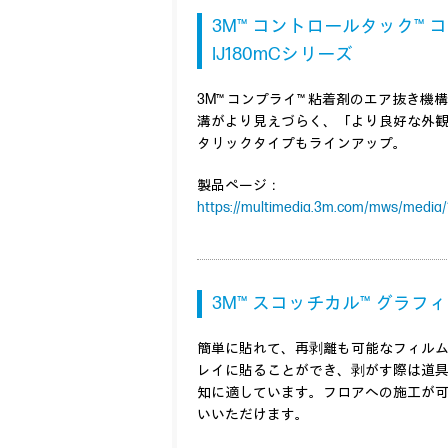
3M™ コントロールタック™
IJ180mCシリーズ
3M™ コンプライ™ 粘着剤のエア抜き
溝がより見えづらく、「より良好な外
タリックタイプもラインアップ。
製品ページ：
https://multimedia.3m.com/mws/media/1
3M™ スコッチカル™ グラフィッ
簡単に貼れて、再剥離も可能なフィル
レイに貼ることができ、剥がす際は道
知に適しています。フロアへの施工が
いいただけます。