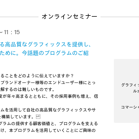
オンラインセミナー
 11：15
る高品質なグラフィックスを提供し、
ために。今話題のプログラムのご紹
あることをどのように伝えていますか？
、ブランドオーナー様等のエンドユーザー様にとっ
グラフィ
理解するのは難しいものです。
ル
認知度が年々高まるとともに、その採用事例も増え、信
コマーシ
ラムを活用して自社の高品質なグラフィックスやサ
係を構築しています。
プログラムの提供する顧客価値と、プログラムを支える
受け、本プログラムを活用していくことにご興味の
。