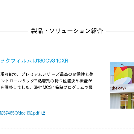
製品・ソリューション紹介
フィルム IJ180Cv3-10XR
現可能で、プレミアムシリ ーズ最高の耐候性と美
コントロールタック™ 粘着剤の持つ位置決め機能が
調整しました。3M™ MCS™ 保証プログラムで最
。
1257465O/dec-192.pdf