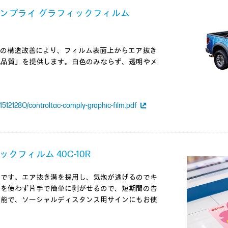
 コンプライ グラフィックフィルム
機構の構造改善により、フィルム表面上からエア抜き
観品質」を提供します。白色のみならず、透明やメ
512128O/controltac-comply-graphic-film.pdf
クフィルム 40C-10R
ムです。エア抜き溝を採用し、気泡が逃げるのでキ
具を使わず片手で簡単に剥がせるので、短期間の告
可能で、ソーシャルディスタンス用サインにもお使