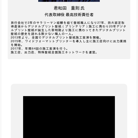
君和田 重則 氏
代表取締役 最高技術責任者
旅行会社で2年のサラリーマン経験を経て壁紙職人になり27年、防火認定取
得直後からデジタルプリント壁紙（プリンテリア）施工に携わり20年デジタ
ルプリント壁紙が誕生した黎明期より施工に携わってきたデジタルプリント
壁紙の歴史を語れる数少ない職人の一人。
2013年より、全国でデジタルプリント壁紙施工実演を開催。
2015年、ワイドフォーマットプリンターを導入し主に施工店向けに出力業務
を開始。
2017年、年間84回の施工実演を行う。
施工店、出力店、特殊壁紙全国施工ネットワークを運営。