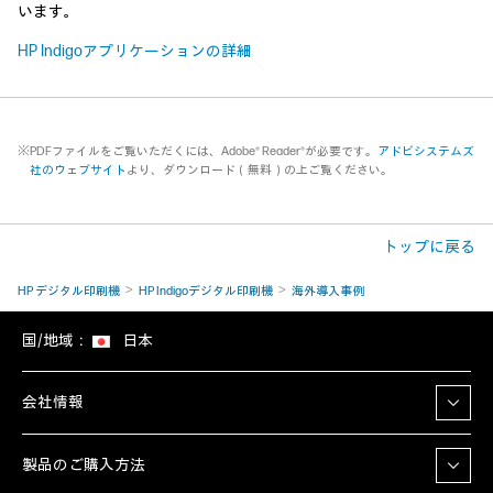
います。
HP Indigoアプリケーションの詳細
※PDFファイルをご覧いただくには、Adobe® Reader®が必要です。
アドビシステムズ
社のウェブサイト
より、ダウンロード（無料）の上ご覧ください。
トップに戻る
HP デジタル印刷機
HP Indigoデジタル印刷機
海外導入事例
国/地域：
日本
会社情報
製品のご購入方法