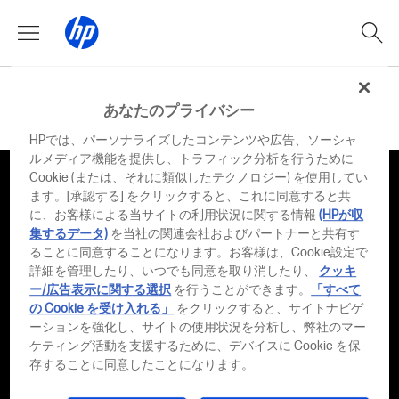
あなたのプライバシー
トップに戻る
HPでは、パーソナライズしたコンテンツや広告、ソーシャ
ルメディア機能を提供し、トラフィック分析を行うために
国/地域：
日本
Cookie (または、それに類似したテクノロジー) を使用してい
ます。[承認する] をクリックすると、これに同意すると共
に、お客様による当サイトの利用状況に関する情報
(HPが収
会社情報
集するデータ)
を当社の関連会社およびパートナーと共有す
ることに同意することになります。お客様は、Cookie設定で
詳細を管理したり、いつでも同意を取り消したり、
クッキ
製品のご購入方法
ー/広告表示に関する選択
を行うことができます。
「すべて
の Cookie を受け入れる」
をクリックすると、サイトナビゲ
サポート
ーションを強化し、サイトの使用状況を分析し、弊社のマー
ケティング活動を支援するために、デバイスに Cookie を保
存することに同意したことになります。
パートナー