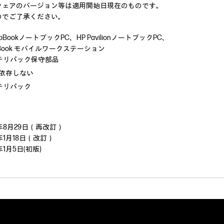
ウェアのバージョン等は適用開始日現在のものです。
のでご了承ください。
ProBookノートブックPC、HP PavilionノートブックPC、
ZBook モバイルワークステーション
テリパック保守部品
に依存しない
テリパック
9年8月29日（再改訂）
9年1月18日（改訂）
8年1月5日(初版)