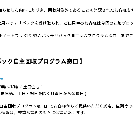
18日にお知らせした内容に基づき、回収対象外であることを確認されたお客
換用バッテリパックを受け取られ、ご使用中のお客様は今回の追加プロ
PノートブックPC製品 バッテリパック自主回収プログラム窓口」まで
リパック自主回収プログラム窓口 】
om
9時～17時 （土日含む）
 （年末年始、土日・祝日を除く月曜日から金曜日）
ク自主回収プログラム窓口」でお客様からご提供いただく氏名、住所等
人情報は、厳重な管理のもとに保管いたします。