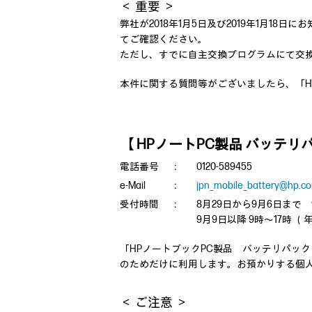
＜ 重要 ＞
弊社が2018年1月5日及び2019年1月
てご確認ください。
ただし、すでに自主交換プログラムにて交
本件に関する質問等がございましたら、「H
【 HPノートPC製品 バッテ
電話番号
：
0120-589455
e-Mail
：
jpn_mobile_battery@hp.c
受付時間
：
8月29日から9月6日まで 
9月9日以降 9時～17時
「HPノートブックPC製品 バッテリパッ
のためだけに利用します。お預かりする個
＜ ご注意 ＞