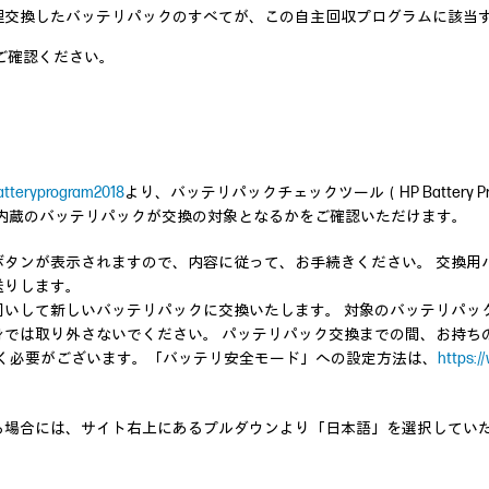
理交換したバッテリパックのすべてが、この自主回収プログラムに該当
ご確認ください。
atteryprogram2018
より、バッテリパックチェックツール（HP Battery Progra
で内蔵のバッテリパックが交換の対象となるかをご確認いただけます。
ボタンが表示されますので、内容に従って、お手続きください。 交換用
送りします。
伺いして新しいバッテリパックに交換いたします。 対象のバッテリパッ
身では取り外さないでください。 パッテリパック交換までの間、お持ち
だく必要がございます。「バッテリ安全モード」への設定方法は、
https:
る場合には、サイト右上にあるプルダウンより「日本語」を選択してい