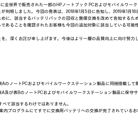
年10月に全世界で販売された一部のHPノートブック PCおよびモバイル
判明しました。今回の発表は、2018年1月5日に告知し、2019年1月
に、該当するバッテリパックの回収と無償交換を改めて告知するためです。弊
外であることを確認されたお客様も今回の追加対象に該当している可能
とを、深くお詫び申し上げます。今後はより一層の品質向上に向け努力
間に、下表AのノートPCおよびモバイルワークステーション製品に同梱搭載
間に、下表A及び表BのノートPCおよびモバイルワークステーション製品に
すべて該当するわけではありません。
8日付けのご案内プログラムにてすでに交換用バッテリへの交換が完了されてい