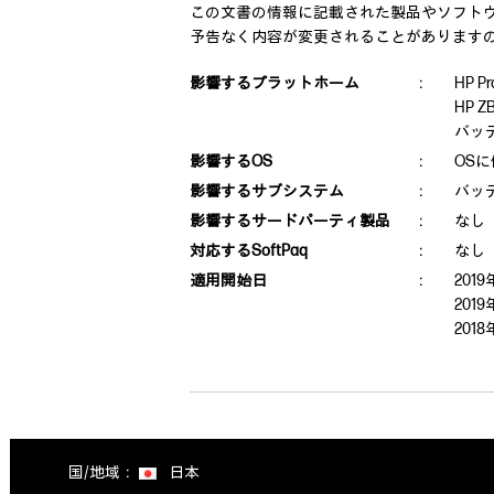
この文書の情報に記載された製品やソフト
予告なく内容が変更されることがあります
影響するプラットホーム
：
HP 
HP 
バッ
影響するOS
：
OS
影響するサブシステム
：
バッ
影響するサードパーティ製品
：
なし
対応するSoftPaq
：
なし
適用開始日
：
201
201
201
国/地域：
日本