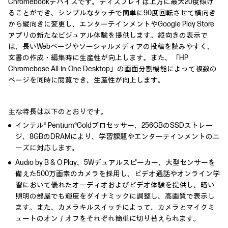
Chromebookデバイスです。ディスプレイは上方に最大20度傾け
ることができ、シンプルなタッチで簡単に90度回転させて横向き
から縦向きに変更し、エンターテインメントやGoogle Play Store
アプリの新たなビジュアル体験を提供します。縦向きの表示で
は、長いWebページやソーシャルメディアの投稿を読みやすく、
文書の作成・編集時に生産性が向上します。また、「HP
Chromebase All-in-One Desktop」の画面分割機能によって複数の
ページを同時に閲覧でき、生産性が向上します。
主な特長は以下のとおりです。
インテル® Pentium®Goldプロセッサー、256GBのSSDストレー
ジ、8GBのDRAMにより、学習課題やエンターテインメントのニ
ーズに対応します。
Audio by B & O Play、5Wデュアルスピーカー、大型センサーを
備えた500万画素のカメラを採用し、ビデオ通話やオンライン学
習において優れたオーディオおよびビデオ体験を提供し、暗い
照明の部屋でも輝度をダイナミックに調整し、高画質で表示し
ます。また、カメラキルスイッチによって、カメラとマイクミ
ュートのオン／オフをそれぞれ簡単に切り替えられます。