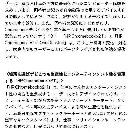
ザーは、家庭と仕事の両方に最適化されたコンピューター体験を
求めています。回答者の63％が在宅勤務で使用するデバイスを自
身で購入しているだけでなく、家族が使用するデバイスも購入し
ています（27%）。また、回答者の52%に子どもがおり、
Chromebookデバイスを仕事と学校の両方に使用している割合が
53%となっています（＊3）。「HP Chromebook x2 11」と「HP
Chromebase All-in-One Desktop」は、こうした環境の変化に対応
し、家庭内でもユーザーごとにパーソナライズされた体験を提供
します。
〈場所を選ばずどこでも生産性とエンターテインメント性を実現
する「HP Chromebook x2 11」〉
「HP Chromebook x2 11」は、仕事の生産性とエンターテインメン
ト性の両方を重要視するユーザー向けにデザインされており、モ
ビリティを備えながら大型タッチスクリーンとキーボード、タッ
チパッド、ペン等の入力デバイスによる高い生産性を提供しま
す。着脱可能なマグネティックキーボードと最大170度開閉可能な
堅牢なキックスタンドにより、仕事、クリエイションやコンテン
ツの共有など、用途に合わせて最適に行えます。