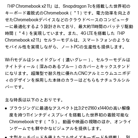
「HP Chromebook x2 11」は、Snapdragon 7cを搭載した世界初の
キーボード着脱式のChromebook（＊1）です。電力効率を向上さ
せたChromebookデバイスなどのクラウドベースのコンピュータ
ーに最適化するよう設計されており、最大約11時間のバッテリ駆動
時間（＊4）を実現しています。また、4G LTEを搭載した「HP
Chromebook x2 11」セルラーモデルは、スマートフォンのような
モバイル性を実現しながら、ノートPCの生産性も提供します。
Wi-Fiモデルはシェイドグレイ（濃いグレー）、セルラーモデルは
ナイトティール（深みのあるブルー）のカバーとキックスタンド
になります。超薄型で耐久性に優れたCNCアルミニウムユニボデ
ィのデザインを採用した本体のカラーはどちらもナチュラルシル
バーです。
主な特長は以下のとおりです。
ブラウジングに最適なアスペクト比3:2で2160 x1440の高い解像
度を持つ11インチディスプレイを搭載した世界初の着脱可能な
Chromebookです（＊5）。動画や映画の視聴のほか、オンライ
ンゲームでも鮮やかなビジュアルを提供します。
大型タッチパッドを備えたフルサイズキーボードを搭載し、別