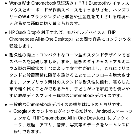
Works With Chromebook認証済み（＊7）Bluetoothワイヤレス
マウスとキーボードが作業スペースをすっきりさせ、ハンズフ
リーのWebブラウジングから学習や生産性を向上させる環境へ
と容易かつ瞬時に切り替えられます。
HP Quick Dropを利用すれば、モバイルデバイスと「HP
Chromebase All-in-One Desktop」との間で容易にコンテンツを
転送します。
耐久性の向上：コンパクトなコーン型のスタンドデザインで省
スペースを実現しました。また、底部のダイキャストアルミニ
ウム製の円盤状の土台によって安全性が向上し、これによりス
タンドと設置面積に隙間を設けることでエアフローを増大させ
ます。ファブリック素材のスタンドは耐久性に優れ、濡らした
布で軽く拭くことができるため、子どもがいる家庭でも使いや
すい液晶ディスプレイ一体型のChromebookデバイスです。
一般的なChromebookデバイスの機能は以下のとおりです。
Googleアカウントでログインするだけで、Androidスマートフ
ォンから「HP Chromebase All-in-One Desktop」にブックマ
ーク、履歴、アプリ、音楽、写真等のデータをシームレスに
移行できます。