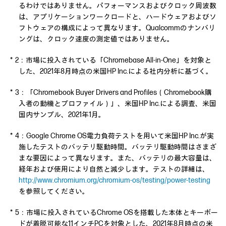
るわけではありません。パフォーマンスおよびクロック周波数
は、アプリケーションワークロードと、ハードウェアおよびソ
フトウェアの構成によって異なります。Qualcommのナンバリ
ングは、クロック速度の測定値ではありません。
＊2：市場に投入されている「Chromebase All-in-One」を対象と
した、2021年8月時点の米国HP Inc.による社内分析に基づく。
＊3：「Chromebook Buyer Drivers and Profiles（Chromebook購
入者の動機とプロファイル）」、米国HP Inc.による調査、米国
国内サンプル、2021年1月。
＊4：Google Chrome OS電力負荷テストを用いて米国HP Inc.が実
施したテストのバッテリ駆動時間。バッテリ駆動時間はさまざ
まな要因によって異なります。また、バッテリの最大容量は、
経年および使用により自然と減少します。テストの詳細は、
http://www.chromium.org/chromium-os/testing/power-testing
を参照してください。
＊5：市場に投入されているChrome OSを搭載した本体とキーボー
ドが着脱可能な11インチPCを対象とした、2021年8月時点の米