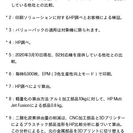
している他社との比較。
＊2：印刷ソリューションに対するHP調べとお客様による検証。
＊3：バリューパックの適用は対象機に限られます。
＊4：HP調べ。
＊5：2020年3月10日現在、B2対応機を提供している他社との比
較。
＊6：毎時6,000枚、EPM（3色生産性向上モード）で印刷。
＊7：HP調べにより算出。
＊8：軽量化の算出方法:アルミ加工部品10kgに対して、HP Muti
Jet Fusionによる部品0.8 kg。
＊9：二酸化炭素排出量の削減は、CNC加工部品と3Dプリンター
によるプラスチック部品造形をHP比較分析に基づいて算出。
この分析によると、元の金属部品を3Dプリントに切り替える