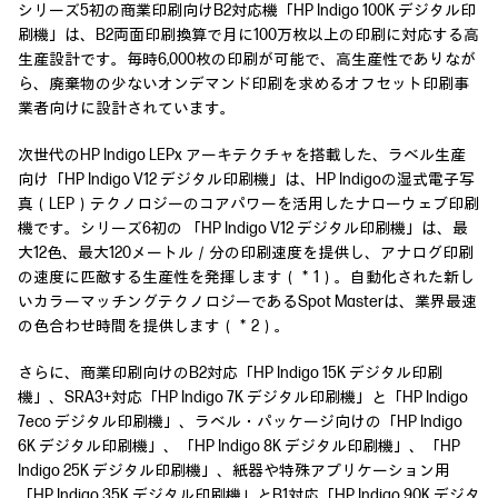
シリーズ5初の商業印刷向けB2対応機「HP Indigo 100K デジタル印
刷機」は、B2両面印刷換算で月に100万枚以上の印刷に対応する高
生産設計です。毎時6,000枚の印刷が可能で、高生産性でありなが
ら、廃棄物の少ないオンデマンド印刷を求めるオフセット印刷事
業者向けに設計されています。
次世代のHP Indigo LEPx アーキテクチャを搭載した、ラベル生産
向け「HP Indigo V12 デジタル印刷機」は、HP Indigoの湿式電子写
真（LEP）テクノロジーのコアパワーを活用したナローウェブ印刷
機です。シリーズ6初の 「HP Indigo V12 デジタル印刷機」は、最
大12色、最大120メートル／分の印刷速度を提供し、アナログ印刷
の速度に匹敵する生産性を発揮します（＊1）。自動化された新し
いカラーマッチングテクノロジーであるSpot Masterは、業界最速
の色合わせ時間を提供します（＊2）。
さらに、商業印刷向けのB2対応「HP Indigo 15K デジタル印刷
機」、SRA3+対応「HP Indigo 7K デジタル印刷機」と「HP Indigo
7eco デジタル印刷機」、ラベル・パッケージ向けの「HP Indigo
6K デジタル印刷機」、「HP Indigo 8K デジタル印刷機」、「HP
Indigo 25K デジタル印刷機」、紙器や特殊アプリケーション用
「HP Indigo 35K デジタル印刷機」とB1対応「HP Indigo 90K デジタ