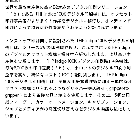
が拡大〉
世界で最も生産性の高いB2対応のデジタル印刷ソリューション
（＊5）である「HP Indigo 100K デジタル印刷機」は、オフセット
印刷事業者がより多くの作業をデジタルに移行し、オンデマンド
印刷によって持続可能性を高められるよう設計されています。
ノンストップ印刷向けに設計された「HP Indigo 100K デジタル印刷
機」は、シリーズ5初の印刷機であり、これまで培ったHP Indigo
のデジタルオフセット機構と操作性を維持したまま、より高い生
産性を実現します。「HP Indigo 100K デジタル印刷機」4色機は、
毎時6,000枚の印刷速度（＊6）で、小ロットのデジタル印刷の利
益率を高め、総保有コスト（TCO）を削減します。「HP Indigo
100K デジタル印刷機」は、高度な用紙搬送技術に加え一般的なオ
フセット機構に見られるようなグリッパー搬送設計（gripper-to-
gripper）により正確な見当精度を実現します。その上、5個の用
紙フィーダー、カラーオートメーション、キャリブレーション、
ジョブとメディア間の高速切り替えなどデジタル機能も強化して
います。