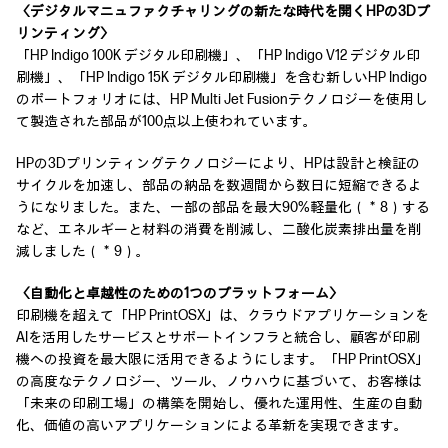
〈デジタルマニュファクチャリングの新たな時代を開くHPの3Dプ
リンティング〉
「HP Indigo 100K デジタル印刷機」、「HP Indigo V12 デジタル印
刷機」、「HP Indigo 15K デジタル印刷機」を含む新しいHP Indigo
のポートフォリオには、HP Multi Jet Fusionテクノロジーを使用し
て製造された部品が100点以上使われています。
HPの3Dプリンティングテクノロジーにより、HPは設計と検証の
サイクルを加速し、部品の納品を数週間から数日に短縮できるよ
うになりました。また、一部の部品を最大90%軽量化（＊8）する
など、エネルギーと材料の消費を削減し、二酸化炭素排出量を削
減しました（＊9）。
〈自動化と卓越性のための1つのプラットフォーム〉
印刷機を超えて「HP PrintOSX」は、クラウドアプリケーションを
AIを活用したサービスとサポートインフラと統合し、顧客が印刷
機への投資を最大限に活用できるようにします。「HP PrintOSX」
の高度なテクノロジー、ツール、ノウハウに基づいて、お客様は
「未来の印刷工場」の構築を開始し、優れた運用性、生産の自動
化、価値の高いアプリケーションによる革新を実現できます。