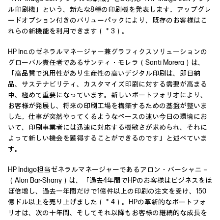
ル印刷機」という、新たな8種の印刷機を発表します。アップグレ
ードオプション付きのバリューパックにより、既存のお客様はこ
れらの新機能を利用できます（＊3）。
HP Inc.のゼネラルマネージャー兼グラフィクスソリューションの
グローバル責任者であるサンティ・モレラ（Santi Morera）は、
「高品質で汎用性があり生産性の高いデジタル印刷は、即日納
品、サステナビリティ、カスタマイズ印刷に対する需要が高まる
中、極めて重要になっています。新しいポートフォリオにより、
お客様が発展し、将来の印刷工場を構築するための基盤が整いま
した。仕事が突然やってくるようなペースの速い今日の環境にお
いて、印刷事業者には迅速に対応する機敏さが求められ、それに
よって新しい機会を獲得することができるのです」と述べていま
す。
HP Indigo担当ゼネラルマネージャーであるアロン・バーシャニ－
（Alon Bar-Shany）は、「過去4年間でHPのお客様はビジネスをほ
ぼ倍増し、過去一年間だけで1億件以上の印刷の注文を受け、150
億ドル以上を売り上げました（＊4）。HPの革新的なポートフォ
リオは、次の十年間、そしてそれ以降もお客様の継続的な成長を