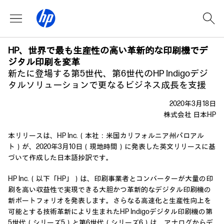
HP、世界で最も生産性の高い革新的な印刷機でデ
ジタル印刷を変革
新たに登場する第5世代、第6世代のHP Indigoデジ
タルソリューションで更なるビジネス成長を支援
2020年3月18日
株式会社 日本HP
本リリースは、HP Inc.（本社：米国カリフォルニア州パロアル
ト）が、2020年3月10日（現地時間）に発表した英文リリースに基
づいて作成した日本語抄訳です。
HP Inc.（以下「HP」）は、印刷事業者とコンバーターが大量の印
刷を高い収益性で実現できる大胆かつ革新的なデジタル印刷機の
新ポートフォリオを発表します。さらなる高速化と生産性向上を
可能とする技術革新により生まれたHP Indigoデジタル印刷機の第
5世代（シリーズ5）と第6世代（シリーズ6）は、アナログからデ