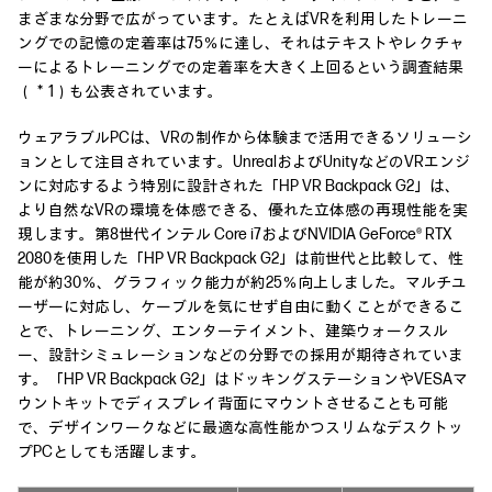
まざまな分野で広がっています。たとえばVRを利用したトレーニ
ングでの記憶の定着率は75％に達し、それはテキストやレクチャ
ーによるトレーニングでの定着率を大きく上回るという調査結果
（＊1）も公表されています。
ウェアラブルPCは、VRの制作から体験まで活用できるソリューシ
ョンとして注目されています。UnrealおよびUnityなどのVRエンジ
ンに対応するよう特別に設計された「HP VR Backpack G2」は、
より自然なVRの環境を体感できる、優れた立体感の再現性能を実
現します。第8世代インテル Core i7およびNVIDIA GeForce® RTX
2080を使用した「HP VR Backpack G2」は前世代と比較して、性
能が約30％、グラフィック能力が約25％向上しました。マルチユ
ーザーに対応し、ケーブルを気にせず自由に動くことができるこ
とで、トレーニング、エンターテイメント、建築ウォークスル
ー、設計シミュレーションなどの分野での採用が期待されていま
す。「HP VR Backpack G2」はドッキングステーションやVESAマ
ウントキットでディスプレイ背面にマウントさせることも可能
で、デザインワークなどに最適な高性能かつスリムなデスクトッ
プPCとしても活躍します。