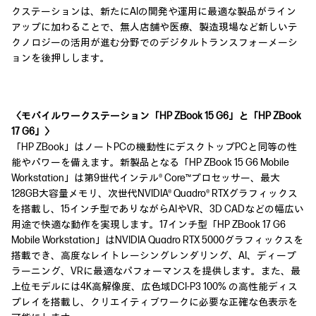
クステーションは、新たにAIの開発や運用に最適な製品がライン
アップに加わることで、無人店舗や医療、製造現場など新しいテ
クノロジーの活用が進む分野でのデジタルトランスフォーメーシ
ョンを後押しします。
〈モバイルワークステーション「HP ZBook 15 G6」と「HP ZBook
17 G6」〉
「HP ZBook」はノートPCの機動性にデスクトップPCと同等の性
能やパワーを備えます。新製品となる「HP ZBook 15 G6 Mobile
Workstation」は第9世代インテル® Core™プロセッサー、最大
128GB大容量メモリ、次世代NVIDIA® Quadro® RTXグラフィックス
を搭載し、15インチ型でありながらAIやVR、3D CADなどの幅広い
用途で快適な動作を実現します。17インチ型「HP ZBook 17 G6
Mobile Workstation」はNVIDIA Quadro RTX 5000グラフィックスを
搭載でき、高度なレイトレーシングレンダリング、AI、ディープ
ラーニング、VRに最適なパフォーマンスを提供します。また、最
上位モデルには4K高解像度、広色域DCI-P3 100% の高性能ディス
プレイを搭載し、クリエイティブワークに必要な正確な色表示を