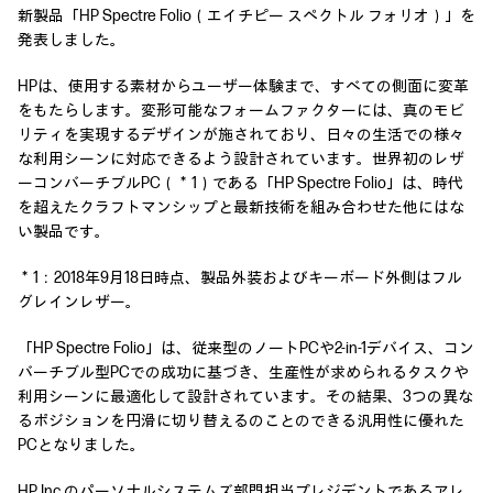
新製品「HP Spectre Folio（エイチピー スペクトル フォリオ）」を
発表しました。
HPは、使用する素材からユーザー体験まで、すべての側面に変革
をもたらします。変形可能なフォームファクターには、真のモビ
リティを実現するデザインが施されており、日々の生活での様々
な利用シーンに対応できるよう設計されています。世界初のレザ
ーコンバーチブルPC（＊1）である「HP Spectre Folio」は、時代
を超えたクラフトマンシップと最新技術を組み合わせた他にはな
い製品です。
＊1：2018年9月18日時点、製品外装およびキーボード外側はフル
グレインレザー。
「HP Spectre Folio」は、従来型のノートPCや2-in-1デバイス、コン
バーチブル型PCでの成功に基づき、生産性が求められるタスクや
利用シーンに最適化して設計されています。その結果、3つの異な
るポジションを円滑に切り替えるのことのできる汎用性に優れた
PCとなりました。
HP Inc.のパーソナルシステムズ部門担当プレジデントであるアレ