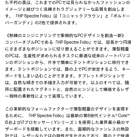
た不朽の美は、これまでのPCでは見られなかったファッションの
イメージと結びつく洗練されラグジュアリーな品質を創出しま
す。「HP Spectre Folio」は「コニャックブラウン」と「ボルドー
バーガンディ」の2色で提供されます。
《熟練のエンジニアリングで象徴的なPCデザインを創造一新》
コンバーチブルPCである「HP Spectre Folio」では、容易かつ円滑
にさまざまなポジションに切り替えることができます。薄型軽量
のPCは、生産性が求められるタスクに最適な従来のノートパソコ
ンのポジションから、片手で簡単にテントポジションに移行でき
ます。テントポジションでは、膝の上でPCが安定するよう、キー
ボードをしまい込むことができます。タブレットポジションで
は、自然な傾きでの手描き入力が可能です。以上のすべては、随
所に配置されたマグネットと、自然のヒンジとして機能するレザ
ー独特の柔軟性によって実現しています。
この革新的なフォームファクターで薄型軽量のデザインを実現す
るために、「HP Spectre Folio」は最新の第8世代インテル® Core™
i5およびi7プロセッサー（Yシリーズ）を使用した業界最小級のマ
ザーボードを搭載しています。また、画期的なファンレスの熱設
計では、レザーならではの特性が生かされており、膝の上で快適