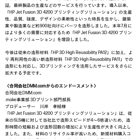
証、最終製品の生産などのサービスを行っています。導入以来、
「HP Jet Fusion 3D 4200 プリンティングソリューション」の生産
性、品質、強度、デザインの柔軟性といった特長を生かし、建築
業や製造業など約900社向けにパーツを造形しました。本年7月に
はより多くの需要に対応するため「HP Jet Fusion 3D 4200 プリン
ティングソリューション」を増設しました。
今後は従来の造形材料「HP 3D High Reusability PA12」に加え、よ
り 再利用性の高い新造形材料「HP 3D High Reusability PA11」での
造形にも対応し、3Dプリンティングを活用したサービスをさらに
拡大する予定です。
〈合同会社DMM.comからのエンドースメント〉
合同会社DMM.com
.make事業部 3Dプリント部門部長
プロデューサー 川岸 孝輔様
「HP Jet Fusion 3D 4200 プリンティングソリューション」は、従
来のSLS機に対して当社比で造形スピードが4～6倍速いため、造
形時間の短縮および造形回数の増加により生産性が大きく向上し
ました。また、材料のリサイクル率が高いため、新規材料購入コ