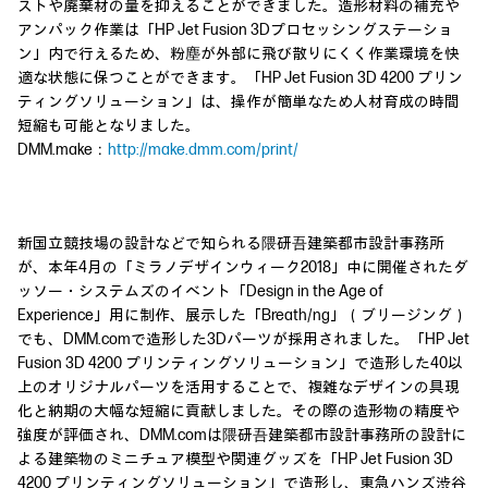
ストや廃棄材の量を抑えることができました。造形材料の補充や
アンパック作業は「HP Jet Fusion 3Dプロセッシングステーショ
ン」内で行えるため、粉塵が外部に飛び散りにくく作業環境を快
適な状態に保つことができます。「HP Jet Fusion 3D 4200 プリン
ティングソリューション」は、操作が簡単なため人材育成の時間
短縮も可能となりました。
DMM.make：
http://make.dmm.com/print/
新国立競技場の設計などで知られる隈研吾建築都市設計事務所
が、本年4月の「ミラノデザインウィーク2018」中に開催されたダ
ッソー・システムズのイベント「Design in the Age of
Experience」用に制作、展示した「Breath/ng」（ブリージング）
でも、DMM.comで造形した3Dパーツが採用されました。「HP Jet
Fusion 3D 4200 プリンティングソリューション」で造形した40以
上のオリジナルパーツを活用することで、複雑なデザインの具現
化と納期の大幅な短縮に貢献しました。その際の造形物の精度や
強度が評価され、DMM.comは隈研吾建築都市設計事務所の設計に
よる建築物のミニチュア模型や関連グッズを「HP Jet Fusion 3D
4200 プリンティングソリューション」で造形し、東急ハンズ渋谷