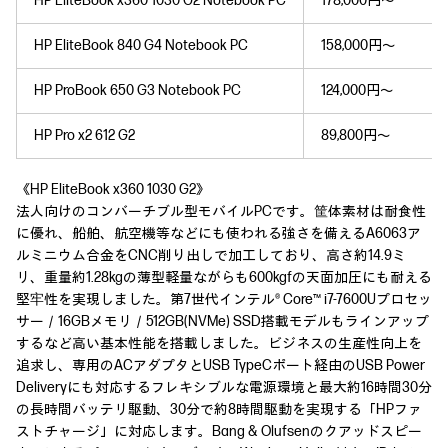
HP EliteBook x360 1030 G2 Notebook PC
178,000円～
HP EliteBook 840 G4 Notebook PC
158,000円～
HP ProBook 650 G3 Notebook PC
124,000円～
HP Pro x2 612 G2
89,800円～
《HP EliteBook x360 1030 G2》
法人向けのコンバーチブル型モバイルPCです。筐体素材は耐食性
に優れ、船舶、航空機等などにも使われる強さを備えるA6063ア
ルミニウム合金をCNC削り出しで加工しており、高さ約14.9ミ
リ、重量約1.28kgの薄型軽量ながらも600kgfの天面加圧にも耐える
堅牢性を実現しました。第7世代インテル® Core™ i7-7600Uプロセッ
サー／16GBメモリ／512GB(NVMe) SSD搭載モデルもラインアップ
するなど高い基本性能を搭載しました。ビジネスの生産性向上を
追求し、専用のACアダプタとUSB TypeCポート経由のUSB Power
Deliveryにも対応するフレキシブルな電源環境と最大約16時間30分
の長時間バッテリ駆動、30分で約8時間駆動を実現する「HPファ
ストチャージ」に対応します。Bang & Olufsenのクアッドスピー