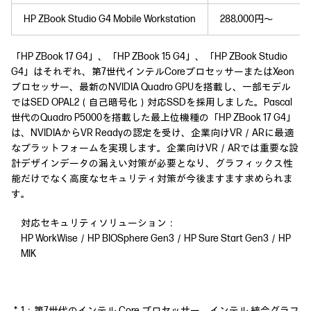
HP ZBook Studio G4 Mobile Workstation
288,000円～
「HP ZBook 17 G4」、「HP ZBook 15 G4」、「HP ZBook Studio
G4」はそれぞれ、第7世代インテルCoreプロセッサーまたはXeon
プロセッサー、最新のNVIDIA Quadro GPUを搭載し、一部モデル
ではSED OPAL2（自己暗号化）対応SSDを採用しました。Pascal
世代のQuadro P5000を搭載した最上位機種の「HP ZBook 17 G4」
は、NVIDIAからVR Readyの認定を受け、企業向けVR／ARに最適
なプラットフォームを実現します。企業向けVR／ARでは重要な設
計デザインデータの漏えい対策が必要となり、グラフィックス性
能だけでなく高度なセキュリティ対策が今後ますます求められま
す。
対応セキュリティソリューション：
HP WorkWise／HP BIOSphere Gen3／HP Sure Start Gen3／HP
MIK
＊1：第7世代のインテル Core プロセッサー、インテル 統合グラフ