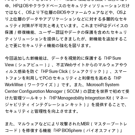
中、HPはOSやクラウドベースのセキュリティソリューションだけ
ではなく、OSより下位層のBIOSやファームウェアなどや、OSよ
り上位層のデータやアプリケーションなどに対する多層的なセキ
ュリティ対策が不可欠と考えています。これまでHPはデバイスの
保護／修復機能、ユーザー認証やデータの保護を含めたセキュリ
ティソリューションを提供してきましたが、新機能を追加するこ
とで更にセキュリティ機能の強化を図ります。
今回追加した新機能は、データを視覚的に保護する「HP Sure
View（シュアビュー）」、不正Webサイトからのマルウェアやウ
ィルス感染を防ぐ「HP Sure Click（シュアクリック）」、スマー
トフォンを利用してPCのセキュリティと利便性を高める「HP
WorkWise（ワークワイズ）」です。また、Microsoft System
Center Configuration Manager（SCCM）の認定を世界で初めて受
けた管理ツールキット「HP Manageability Integration Kit（マネー
ジャビリティ インテグレーション キット）」を提供することで、
セキュリティと管理性を向上させます。
また、マルウェアなどにより攻撃されたMBR（マスターブートレ
コード）を修復する機能「HP BIOSphere（バイオスフィア）」