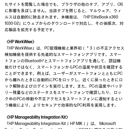
たサイトを閲覧した場合でも、ブラウザの他のタブ、アプリ、OS
に影響を及ぼしません。当該タブを閉じると、マルウェア、ウィ
ルスは自動的に除去されます。本機能は、「HP EliteBook x360
1030 G2」にウェブからのダウンロードで対応し、その後順次、対
応製品を拡充する予定です。
〈HP WorkWise〉
「HP WorkWise」は、PC管理機能と業界初（＊3）の不正アクセス
検知機能を提供する先進的なスマートフォンアプリです。スマー
トフォンのBluetooth®とスマートフォンアプリを通して、認証機
能だけではなく、スマートフォンからPCの温度や状況を確認する
ことができます。例えば、ユーザーがスマートフォンとともにPC
から離れたときに自動的にPCをロックし、近くに戻ったときにロ
ック解除およびログインを実行します。また、PCの温度やバッテ
リー残量などのステータスをスマートフォンで確認したり、ロッ
ク中のPCの移動や不正アクセスをスマートフォンに通知するとい
う機能により、よりセキュアで効率的なPC利用を実現します。
〈HP Manageability Integration Kit〉
「HP Manageability Integration Kit（HP MIK）」は、 Microsoft