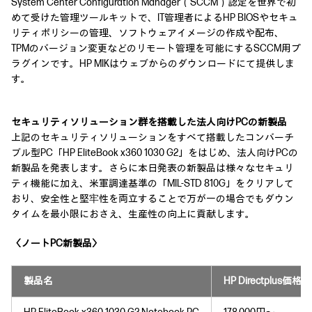
System Center Configuration Manager（SCCM）認定を世界で初
めて受けた管理ツールキットで、IT管理者によるHP BIOSやセキュ
リティポリシーの管理、ソフトウェアイメージの作成や配布、
TPMのバージョン変更などのリモート管理を可能にするSCCM用プ
ラグインです。HP MIKはウェブからのダウンロードにて提供しま
す。
セキュリティソリューション群を搭載した法人向けPCの新製品
上記のセキュリティソリューションをすべて搭載したコンバーチ
ブル型PC「HP EliteBook x360 1030 G2」をはじめ、法人向けPCの
新製品を発表します。さらに本日発表の新製品は様々なセキュリ
ティ機能に加え、米軍調達基準の「MIL-STD 810G」をクリアして
おり、安全性と堅牢性を両立することで万が一の場合でもダウン
タイムを最小限におさえ、生産性の向上に貢献します。
〈ノートPC新製品〉
製品名
HP Directplus価格