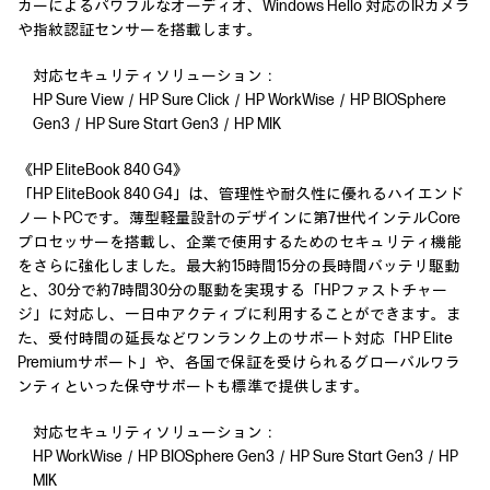
カーによるパワフルなオーディオ、Windows Hello 対応のIRカメラ
や指紋認証センサーを搭載します。
対応セキュリティソリューション：
HP Sure View／HP Sure Click／HP WorkWise／HP BIOSphere
Gen3／HP Sure Start Gen3／HP MIK
《HP EliteBook 840 G4》
「HP EliteBook 840 G4」は、管理性や耐久性に優れるハイエンド
ノートPCです。薄型軽量設計のデザインに第7世代インテルCore
プロセッサーを搭載し、企業で使用するためのセキュリティ機能
をさらに強化しました。最大約15時間15分の長時間バッテリ駆動
と、30分で約7時間30分の駆動を実現する「HPファストチャー
ジ」に対応し、一日中アクティブに利用することができます。ま
た、受付時間の延長などワンランク上のサポート対応「HP Elite
Premiumサポート」や、各国で保証を受けられるグローバルワラ
ンティといった保守サポートも標準で提供します。
対応セキュリティソリューション：
HP WorkWise／HP BIOSphere Gen3／HP Sure Start Gen3／HP
MIK