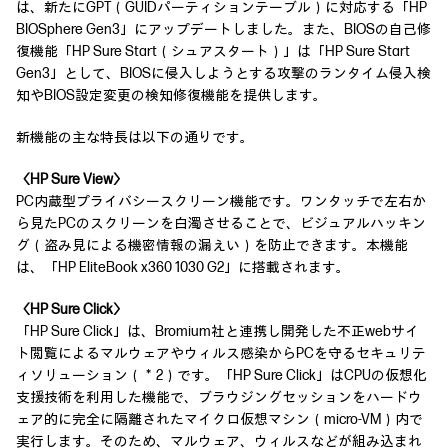
は、新たにGPT（GUIDパーティションテーブル）に対応する「HP
BIOSphere Gen3」にアップデートしました。また、BIOSの自己修
復機能「HP Sure Start（シュアスタート）」は「HP Sure Start
Gen3」として、BIOSに侵入しようとする攻撃のランタイム侵入検
知やBIOS設定変更の検知修復機能を提供します。
新機能の主な特長は以下の通りです。
〈HP Sure View〉
PC内蔵型プライバシースクリーン機能です。ワンタッチで左右か
ら見たPCのスクリーンを白濁させることで、ビジュアルハッキン
グ（盗み見による機密情報の漏えい）を防止できます。本機能
は、「HP EliteBook x360 1030 G2」に搭載されます。
〈HP Sure Click〉
「HP Sure Click」は、Bromium社と連携し開発した不正webサイ
ト閲覧によるマルウェアやウィルス感染からPCを守るセキュリテ
ィソリューション（＊2）です。「HP Sure Click」はCPUの仮想化
支援技術を利用した機能で、ブラウジングセッションをハードウ
ェア的に完全に隔離されたマイクロ仮想マシン（micro-VM）内で
実行します。そのため、マルウェア、ウィルスなどが組み込まれ