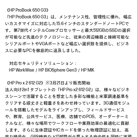
《HP ProBook 650 G3》
「HP ProBook 650 G3」は、メンテナンス性、管理性に優れ、幅広
いカスタマイズに対応した15.6インチのスタンダードノートPCで
す。第7世代インテルCoreプロセッサーと最大512GBのSSDの選択
が可能など先進のテクノロジーと、従来の周辺機器と接続可能な
シリアルポートやVGAポートなど幅広い選択肢を提供し、ビジネ
スに必要なPCを徹底的に追及しました。
対応セキュリティソリューション：
HP WorkWise／HP BIOSphere Gen3／HP MIK
《HP Pro x 2 612 G2》※3月21日より販売開始
法人向け2in1 タブレットの「HP Pro x2 612 G2」は、様々なビジネ
スシーンで活躍することを想定した多彩な機能と米軍調達基準を
クリアする頑丈さと軽量さをあわせ持っています。3G通信モジュ
ールを搭載したモデルをラインアップし、フィールドサービス
や、教育、公共サービス、医療、店舗でのPOS、オーダーターミ
ナルなど、様々な場所でワークフローや業務効率の最適化に貢献
します。さらに生体認証やICカードを使った物理認証に加え、高
度な暗号化、GPS機能などIT部門が必要とする安全性も同時に実現