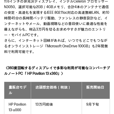
11.6インチの非光沢ディスプレイ、インテルCeleron プロセッサー
N3050、選択可能な2GB／4GBメモリ、合計4本のアンテナで通信
の安定・高速化を実現するIEEE 802.11ac対応の高速無線LAN、約10
時間45分の長時間バッテリ駆動、ファンレスの静音設計など、イ
ンターネットやメール、動画視聴などの普段使いに最適な性能を
備えながらも、税込3万円を切るお求めやすさが魅力のエントリ
ー・モバイルPCです。
さらに、インターネット回線があれば、いつでもどこでもつなが
るオンラインストレージ「Microsoft OneDrive 100GB」も2年間無
料で利用可能です。
〈360度回転するディスプレイで多彩な利用が可能なコンバーチブ
ルノートPC「 HP Pavilion 13 x360」〉
量販店モデ
店頭想定価格（税抜）
販売開始日
ル
HP Pavilion
13万円前後
9月下旬
13-u000