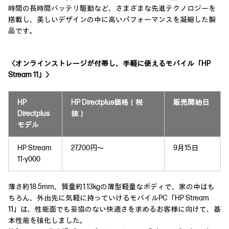
時間の長時間バッテリ駆動など、さまざまな先進テクノロジーを
搭載し、美しいデザインの中に高いパフォーマンスを凝縮した製
品です。
〈オンラインストレージが付帯し、手軽に使えるモバイル「HP
Stream 11」〉
HP
HP Directplus価格（税
販売開始日
Directplus
抜）
モデル
HP Stream
27,700円～
9月15日
11-y000
薄さ約18.5mm、質量約1.13kgの薄型軽量なボディで、家の中はも
ちろん、外出先に気軽に持っていけるモバイルPC「HP Stream
11」は、性能面でも妥協のない快適さを求めるお客様に向けて、基
本性能を強化しました。