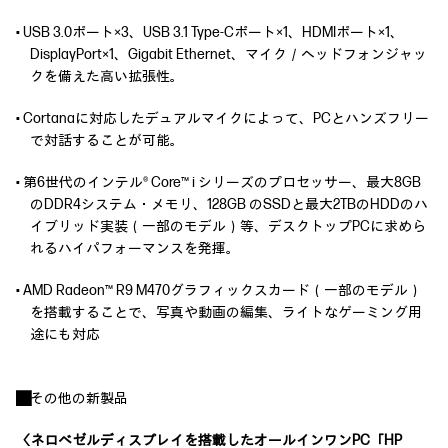
• USB 3.0ポート×3、USB 3.1 Type-Cポート×1、HDMIポート×1、
DisplayPort×1、Gigabit Ethernet、マイク／ヘッドフォンジャッ
クを備えた高い拡張性。
• Cortanaに対応したデュアルマイクによって、PCとハンズフリー
で対話することが可能。
• 第6世代のインテル® Core™ i シリーズのプロセッサー、最大8GB
のDDR4システム・メモリ、128GB のSSDと最大2TBのHDDのハ
イブリッド実装（一部のモデル）等、デスクトップPCに求めら
れるハイパフォーマンスを発揮。
• AMD Radeon™ R9 M470グラフィックスカード（一部のモデル）
を搭載することで、写真や動画の編集、ライトなゲーミング用
途にも対応
■その他の新製品
〈ネロベゼルディスプレイを搭載したオールインワンPC「HP