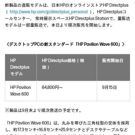
新製品の直販モデルは、日本HPのオンラインストアHP Directplus
（
http://www.hp.com/jp/directplus_personal
）、HP Directplusコ
ールセンター、 常時展示スペースHP Directplus Stationで、量販店
モデルは一部量販店で、本日より順次販売を開始します。
〈デスクトップPCの新スタンダード「HP Pavilion Wave 600」〉
HP
HP Directplus価格（税
販売開始日
Directplus
抜）
モデル
HP Pavilion
64,800円～
9月15日
Wave 600
※製品は9月末より順次発送の予定です。
「HP Pavilion Wave 600」は、丸みを帯びた三角柱型の筐体を採用
し、約17.3センチ×16.8センチ×25.9センチとデスクやテーブルなど