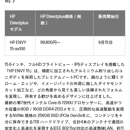
15」〉
HP
HP Directplus価格（税
販売開始日
Directplus
抜）
モデル
HP ENVY
99,800円～
9月15日
15-as100
15.6インチ、フルHDブライトビュー・IPSディスプレイを搭載した
「HP ENVY 15」は、精密に加工されたアルミニウム削り出しのユ
ニボディを採用したプレミアムノートPCです。鏡のように輝くク
ローム・エッジや、イメージパッドの外周に施したダイヤモンド
カット加工など、どの角度から見ても美しい洗練されたフォルム
を実現し、所有する歓びを高めるデザインに仕上げました。
最新の第7世代インテル Core i5-7200Uプロセッサーに、高速かつ
大容量の8GB／16GB DDR4-2133メモリ、圧倒的な高速駆動を実現
するNVMe 規格の 256GB SSD (PCIe Gen3x4) に、コンテンツを十
分に保存できる1TB ハードドライブ、合計4本のアンテナで通信の
安定化と高速化を実現するIEEE 802.11ac対応の高速無線LAN、約11