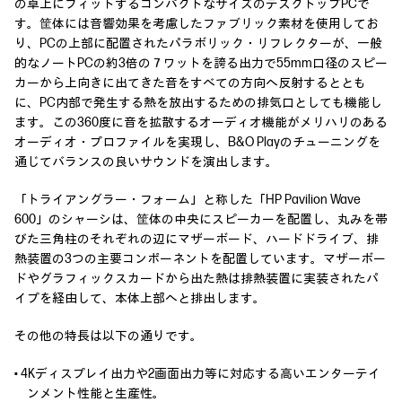
の卓上にフィットするコンパクトなサイズのデスクトップPCで
す。筐体には音響効果を考慮したファブリック素材を使用してお
り、PCの上部に配置されたパラボリック・リフレクターが、一般
的なノートPCの約3倍の７ワットを誇る出力で55mm口径のスピー
カーから上向きに出てきた音をすべての方向へ反射するととも
に、PC内部で発生する熱を放出するための排気口としても機能し
ます。この360度に音を拡散するオーディオ機能がメリハリのある
オーディオ・プロファイルを実現し、B&O Playのチューニングを
通じてバランスの良いサウンドを演出します。
「トライアングラー・フォーム」と称した「HP Pavilion Wave
600」のシャーシは、筐体の中央にスピーカーを配置し、丸みを帯
びた三角柱のそれぞれの辺にマザーボード、ハードドライブ、排
熱装置の3つの主要コンポーネントを配置しています。マザーボー
ドやグラフィックスカードから出た熱は排熱装置に実装されたパ
イプを経由して、本体上部へと排出します。
その他の特長は以下の通りです。
• 4Kディスプレイ出力や2画面出力等に対応する高いエンターテイ
ンメント性能と生産性。