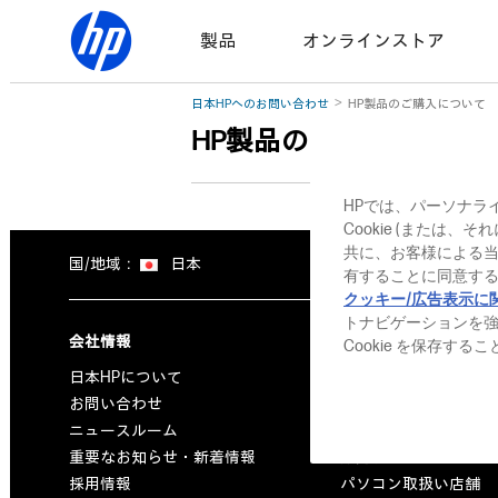
製品
オンラインストア
日本HPへのお問い合わせ
HP製品のご購入について
HP製品のご購入につい
HPでは、パーソナラ
Cookie (または
共に、お客様による
国/地域：
日本
有することに同意する
クッキー/広告表示に
トナビゲーションを
会社情報
製品のご購入方法
Cookie を保存す
日本HPについて
オンラインストア (個
お問い合わせ
オンラインストア (法
ニュースルーム
オンラインストア (公
重要なお知らせ・新着情報
販売店検索
採用情報
パソコン取扱い店舗