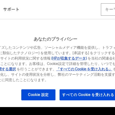
サポート
て
あなたのプライバシー
イズしたコンテンツや広告、ソーシャルメディア機能を提供し、トラフ
、それに類似したテクノロジー) を使用しています。[承認する] をクリック
当サイトの利用状況に関する情報
(HPが収集するデータ)
を当社の関連会
ことになります。お客様は、Cookie設定で詳細を管理したり、いつで
関する選択
を行うことができます。
「すべての Cookie を受け入れる」
強化し、サイトの使用状況を分析し、弊社のマーケティング活動を支援
サポート
パートナー
ることに同意したことになります。
人のお客様)
ドライバーのダウンロード
HPパートナー
向け情報)
人のお客様)
サポート & トラブルシューティング
Cookie 設定
すべての Cookie を受け入れる
HP Amplif
共のお客様)
製品保証期間チェック
開発者(英語)
セキュリティ情報