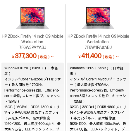
HP ZBook Firefly 14 inch G9 Mobile
HP ZBook Firefly 14 inch G9 Mobile
Workstation
Workstation
7F6W3PA#ABJ
7F6W4PA#ABJ
377,300
411,400
￥
（税込）～
￥
（税込）～
Windows 11 Pro （64bit）（日本語
Windows 11 Pro （64bit）（日本語
版）
版）
インテル® Core™ i7-1255Uプロセッサ
インテル® Core™ i7-1255Uプロセッサ
ー（最大周波数 4.70GHz、
ー（最大周波数 4.70GHz、
Performance-cores 2個、Efficient-
Performance-cores 2個、Efficient-
cores 8個 / スレッド数 12、キャッシ
cores 8個 / スレッド数 12、キャッシ
ュ 12MB）
ュ 12MB）
16GB（16GBx1）DDR5-4800
32GB（32GBx1）DDR5-4800
14インチWUXGA 液晶ディスプレイ
14インチWUXGA 液晶ディスプレイ
（非光沢パネル、最大解像度
（非光沢パネル、最大解像度
1920×1200、最大輝度 400cd/m²、最
1920×1200、最大輝度 400cd/m²、最
大1677万色、LEDバックライト、ブ
大1677万色、LEDバックライト、ブ