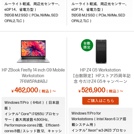
ルーライト軽減、周辺光センサー、
ルーライト軽減、周辺光センサー、
eDP 1.4、省電力型）
eDP 1.4、省電力型）
512GB M.2 SSD（PCIe, NVMe, SED
512GB M.2 SSD（PCIe, NVMe, SED
OPAL2, TLC）
OPAL2, TLC）
HP ZBook Firefly 14 inch G9 Mobile
HP Z4 G5 Workstation
Workstation
【台数限定】HPストア25周年記
7F6W5PA#ABJ
念 今だけZ4 G5キャンペーン
462,000
526,900
￥
（税込）～
￥
（税込）～
ご購入はこちら
Windows 11 Pro （64bit）（日本語
版）
Windows 11 Pro for
インテル® Core™ i7-1265U プロセッ
Workstations（Intel Xeon 6コア搭
サー（最大周波数 4.80GHz、
載システム用）
Performance-cores 2個、Efficient-
インテル® Xeon® w3-2423 プロセッ
cores 8個 / スレッド数 12、キャッシ