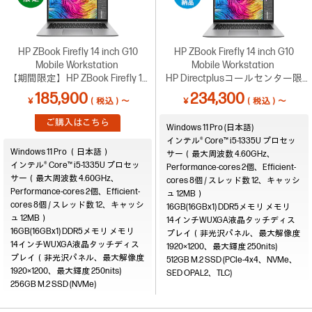
HP ZBook Firefly 14 inch G10
HP ZBook Firefly 14 inch G10
Mobile Workstation
Mobile Workstation
【期間限定】HP ZBook Firefly 14
HP Directplusコールセンター限
inch G10 (UMA)ハイブリッドワー
定！台数限定で最短6営業日納品
185,900
234,300
￥
（税込）～
￥
（税込）～
クはこれでよかろーもん！蒼空の
可能 （0120-830-130）
キャンペーン
ご購入はこちら
Windows 11 Pro (日本語)
インテル® Core™ i5-1335U プロセッ
Windows 11 Pro （日本語）
サー（最大周波数 4.60GHz、
インテル® Core™ i5-1335U プロセッ
Performance-cores 2個、Efficient-
サー（最大周波数 4.60GHz、
cores 8個 / スレッド数 12、キャッシ
Performance-cores 2個、Efficient-
ュ 12MB）
cores 8個 / スレッド数 12、キャッシ
16GB(16GBx1) DDR5メモリ
ュ 12MB）
14インチWUXGA液晶タッチディス
16GB(16GBx1) DDR5メモリ
プレイ（非光沢パネル、最大解像度
14インチWUXGA液晶タッチディス
1920×1200、最大輝度 250nits)
プレイ（非光沢パネル、最大解像度
512GB M.2 SSD (PCIe-4x4、NVMe、
1920×1200、最大輝度 250nits)
SED OPAL2、TLC)
256GB M.2 SSD (NVMe)