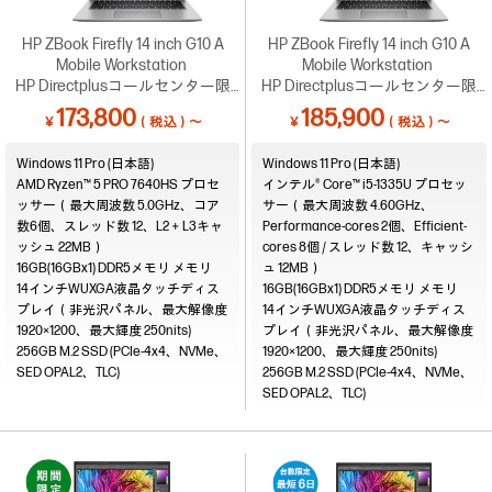
HP ZBook Firefly 14 inch G10 A
HP ZBook Firefly 14 inch G10 A
Mobile Workstation
Mobile Workstation
HP Directplusコールセンター限
HP Directplusコールセンター限
定！台数限定で最短6営業日納品
定！台数限定で最短6営業日納品
173,800
185,900
￥
（税込）～
￥
（税込）～
可能 （0120-830-130）
可能 （0120-830-130）
Windows 11 Pro (日本語)
Windows 11 Pro (日本語)
AMD Ryzen™ 5 PRO 7640HS プロセ
インテル® Core™ i5-1335U プロセッ
ッサー（最大周波数 5.0GHz、コア
サー（最大周波数 4.60GHz、
数6個、スレッド数 12、L2＋L3キャ
Performance-cores 2個、Efficient-
ッシュ 22MB）
cores 8個 / スレッド数 12、キャッシ
16GB(16GBx1) DDR5メモリ
ュ 12MB）
14インチWUXGA液晶タッチディス
16GB(16GBx1) DDR5メモリ
プレイ（非光沢パネル、最大解像度
14インチWUXGA液晶タッチディス
1920×1200、最大輝度 250nits)
プレイ（非光沢パネル、最大解像度
256GB M.2 SSD (PCIe-4x4、NVMe、
1920×1200、最大輝度 250nits)
SED OPAL2、TLC)
256GB M.2 SSD (PCIe-4x4、NVMe、
SED OPAL2、TLC)