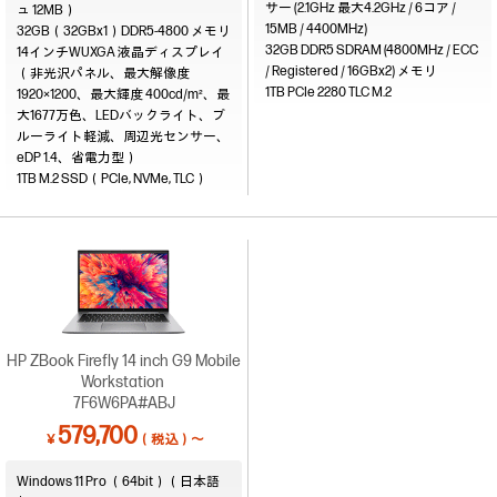
サー (2.1GHz 最大4.2GHz / 6コア /
ュ 12MB）
15MB / 4400MHz)
32GB（32GBx1）DDR5-4800
32GB DDR5 SDRAM (4800MHz / ECC
14インチWUXGA 液晶ディスプレイ
/ Registered / 16GBx2)
（非光沢パネル、最大解像度
1TB PCIe 2280 TLC M.2
1920×1200、最大輝度 400cd/m²、最
大1677万色、LEDバックライト、ブ
ルーライト軽減、周辺光センサー、
eDP 1.4、省電力型）
1TB M.2 SSD（PCIe, NVMe, TLC）
HP ZBook Firefly 14 inch G9 Mobile
Workstation
7F6W6PA#ABJ
579,700
￥
（税込）～
Windows 11 Pro （64bit）（日本語