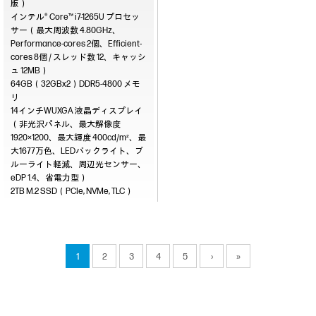
版）
インテル® Core™ i7-1265U プロセッ
サー（最大周波数 4.80GHz、
Performance-cores 2個、Efficient-
cores 8個 / スレッド数 12、キャッシ
ュ 12MB）
64GB（32GBx2）DDR5-4800
14インチWUXGA 液晶ディスプレイ
（非光沢パネル、最大解像度
1920×1200、最大輝度 400cd/m²、最
大1677万色、LEDバックライト、ブ
ルーライト軽減、周辺光センサー、
eDP 1.4、省電力型）
2TB M.2 SSD（PCIe, NVMe, TLC）
1
2
3
4
5
›
»