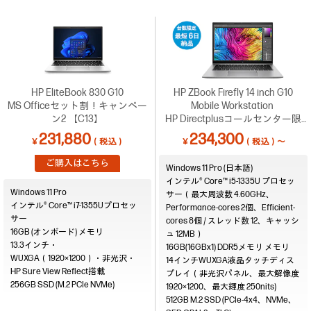
HP EliteBook 830 G10
HP ZBook Firefly 14 inch G10
MS Officeセット割！キャンペー
Mobile Workstation
ン2 【C13】
HP Directplusコールセンター限
定！台数限定で最短6営業日納品
231,880
234,300
￥
（税込）
￥
（税込）～
可能 （0120-830-130）
ご購入はこちら
Windows 11 Pro (日本語)
インテル® Core™ i5-1335U プロセッ
Windows 11 Pro
サー（最大周波数 4.60GHz、
インテル® Core™ i7-1355Uプロセッ
Performance-cores 2個、Efficient-
サー
cores 8個 / スレッド数 12、キャッシ
16GB (オンボード)
ュ 12MB）
13.3インチ・
16GB(16GBx1) DDR5メモリ
WUXGA（1920×1200）・非光沢・
14インチWUXGA液晶タッチディス
HP Sure View Reflect搭載
プレイ（非光沢パネル、最大解像度
256GB SSD (M.2 PCIe NVMe)
1920×1200、最大輝度 250nits)
512GB M.2 SSD (PCIe-4x4、NVMe、