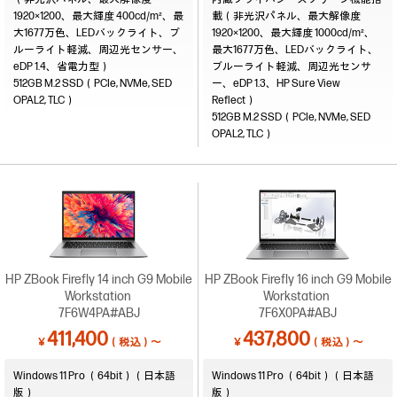
1920×1200、最大輝度 400cd/m²、最
載（非光沢パネル、最大解像度
大1677万色、LEDバックライト、ブ
1920×1200、最大輝度 1000cd/m²、
ルーライト軽減、周辺光センサー、
最大1677万色、LEDバックライト、
eDP 1.4、省電力型）
ブルーライト軽減、周辺光センサ
512GB M.2 SSD（PCIe, NVMe, SED
ー、eDP 1.3、HP Sure View
OPAL2, TLC）
Reflect）
512GB M.2 SSD（PCIe, NVMe, SED
OPAL2, TLC）
HP ZBook Firefly 14 inch G9 Mobile
HP ZBook Firefly 16 inch G9 Mobile
Workstation
Workstation
7F6W4PA#ABJ
7F6X0PA#ABJ
411,400
437,800
￥
（税込）～
￥
（税込）～
Windows 11 Pro （64bit）（日本語
Windows 11 Pro （64bit）（日本語
版）
版）