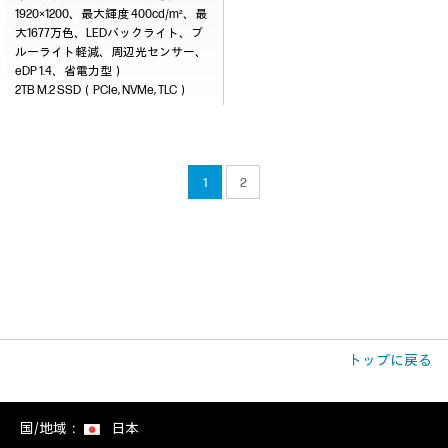
1920×1200、最大輝度 400cd/m²、最
大1677万色、LEDバックライト、ブ
ルーライト軽減、周辺光センサー、
eDP 1.4、省電力型）
2TB M.2 SSD（PCIe, NVMe, TLC）
1
2
トップに戻る
国/地域：
日本