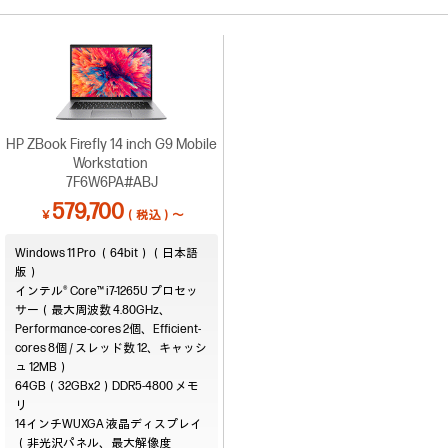
HP ZBook Firefly 14 inch G9 Mobile
Workstation
7F6W6PA#ABJ
579,700
￥
（税込）～
Windows 11 Pro （64bit）（日本語
版）
インテル® Core™ i7-1265U プロセッ
サー（最大周波数 4.80GHz、
Performance-cores 2個、Efficient-
cores 8個 / スレッド数 12、キャッシ
ュ 12MB）
64GB（32GBx2）DDR5-4800
14インチWUXGA 液晶ディスプレイ
（非光沢パネル、最大解像度