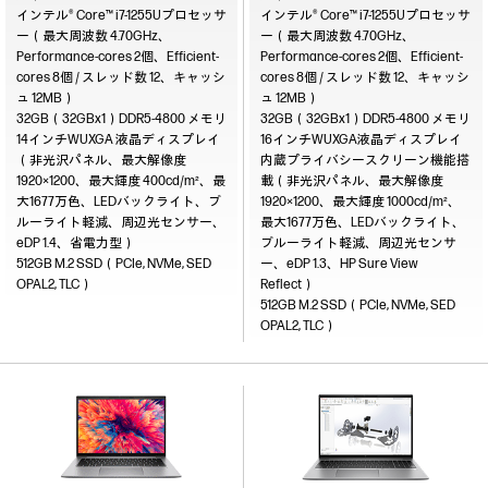
インテル® Core™ i7-1255Uプロセッサ
インテル® Core™ i7-1255Uプロセッサ
ー（最大周波数 4.70GHz、
ー（最大周波数 4.70GHz、
Performance-cores 2個、Efficient-
Performance-cores 2個、Efficient-
cores 8個 / スレッド数 12、キャッシ
cores 8個 / スレッド数 12、キャッシ
ュ 12MB）
ュ 12MB）
32GB（32GBx1）DDR5-4800
32GB（32GBx1）DDR5-4800
14インチWUXGA 液晶ディスプレイ
16インチWUXGA液晶ディスプレイ
（非光沢パネル、最大解像度
内蔵プライバシースクリーン機能搭
1920×1200、最大輝度 400cd/m²、最
載（非光沢パネル、最大解像度
大1677万色、LEDバックライト、ブ
1920×1200、最大輝度 1000cd/m²、
ルーライト軽減、周辺光センサー、
最大1677万色、LEDバックライト、
eDP 1.4、省電力型）
ブルーライト軽減、周辺光センサ
512GB M.2 SSD（PCIe, NVMe, SED
ー、eDP 1.3、HP Sure View
OPAL2, TLC）
Reflect）
512GB M.2 SSD（PCIe, NVMe, SED
OPAL2, TLC）