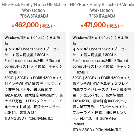
HP ZBook Firefly 14 inch G9 Mobile
HP ZBook Firefly 16 inch G9 Mobile
Workstation
Workstation
7F6W5PA#ABJ
7F6X1PA#ABJ
462,000
471,900
￥
（税込）～
￥
（税込）～
Windows 11 Pro （64bit）（日本語
Windows 11 Pro （64bit）（日本語
版）
版）
インテル® Core™ i7-1265U プロセッ
インテル® Core™ i7-1265U プロセッ
サー（最大周波数 4.80GHz、
サー（最大周波数 4.80GHz、
Performance-cores 2個、Efficient-
Performance-cores 2個、Efficient-
cores 8個 / スレッド数 12、キャッシ
cores 8個 / スレッド数 12、キャッシ
ュ 12MB）
ュ 12MB）
32GB（32GBx1）DDR5-4800
32GB（32GBx1）DDR5-4800
14インチWUXGA 液晶ディスプレイ
16インチWUXGA液晶ディスプレイ
（非光沢パネル、最大解像度
内蔵プライバシースクリーン機能搭
1920×1200、最大輝度 400cd/m²、最
載（非光沢パネル、最大解像度
大1677万色、LEDバックライト、ブ
1920×1200、最大輝度 1000cd/m²、
ルーライト軽減、周辺光センサー、
最大1677万色、LEDバックライト、
eDP 1.4、省電力型）
ブルーライト軽減、周辺光センサ
1TB M.2 SSD（PCIe, NVMe, TLC）
ー、eDP 1.3、HP Sure View
Reflect）
1TB M.2 SSD（PCIe, NVMe, TLC）