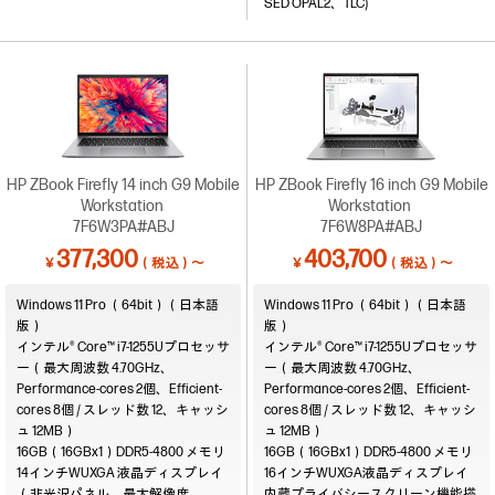
SED OPAL2、TLC)
HP ZBook Firefly 14 inch G9 Mobile
HP ZBook Firefly 16 inch G9 Mobile
Workstation
Workstation
7F6W3PA#ABJ
7F6W8PA#ABJ
377,300
403,700
￥
（税込）～
￥
（税込）～
Windows 11 Pro （64bit）（日本語
Windows 11 Pro （64bit）（日本語
版）
版）
インテル® Core™ i7-1255Uプロセッサ
インテル® Core™ i7-1255Uプロセッサ
ー（最大周波数 4.70GHz、
ー（最大周波数 4.70GHz、
Performance-cores 2個、Efficient-
Performance-cores 2個、Efficient-
cores 8個 / スレッド数 12、キャッシ
cores 8個 / スレッド数 12、キャッシ
ュ 12MB）
ュ 12MB）
16GB（16GBx1）DDR5-4800
16GB（16GBx1）DDR5-4800
14インチWUXGA 液晶ディスプレイ
16インチWUXGA液晶ディスプレイ
（非光沢パネル、最大解像度
内蔵プライバシースクリーン機能搭