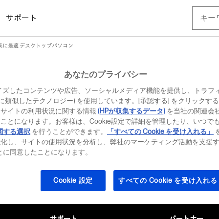
サポート
集に最適 デスクトップパソコン
トップパソコン
あなたのプライバシー
イズしたコンテンツや広告、ソーシャルメディア機能を提供し、トラフ
、それに類似したテクノロジー) を使用しています。[承認する] をクリック
当サイトの利用状況に関する情報
(HPが収集するデータ)
を当社の関連会
ことになります。お客様は、Cookie設定で詳細を管理したり、いつで
関する選択
を行うことができます。
「すべての Cookie を受け入れる」
強化し、サイトの使用状況を分析し、弊社のマーケティング活動を支援
ることに同意したことになります。
Cookie 設定
すべての Cookie を受け入れる
サポート
パートナー