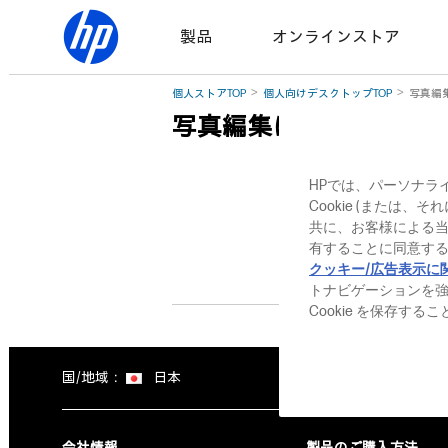
製品
オンラインストア
個人ストアTOP
個人向けデスクトップTOP
写真編
写真編集に最適 デスク
HPでは、パーソナラ
Cookie (または
共に、お客様による
有することに同意する
クッキー/広告表示に
トナビゲーションを
Cookie を保存す
国/地域：
日本
会社情報
製品のご購入方法