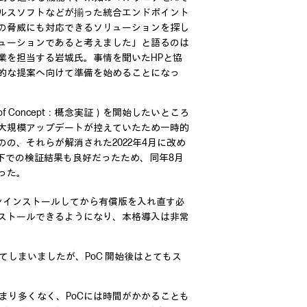
ルスソフトなどが揃った統合エンドポイント
の脅威にも対応できるソリューションを探し
ューションであると考えました」と語るのは
業を担当する岩城氏。事情を聞いたHPと協
的な提案へ向けて準備を始めることになっ
f of Concept：概念実証）を開始したいところ
大規模アップデートが控えていたため一時的
の、それらが解消された2022年4月に改め
境下での検証結果も良好だったため、同年8月
った。
アンインストールしてから有償版を入れ直す必
ンストールできるようになり、本格導入は非常
てしまいましたが、PoC 開始後はとてもス
まり多くなく、PoCには時間がかかることも