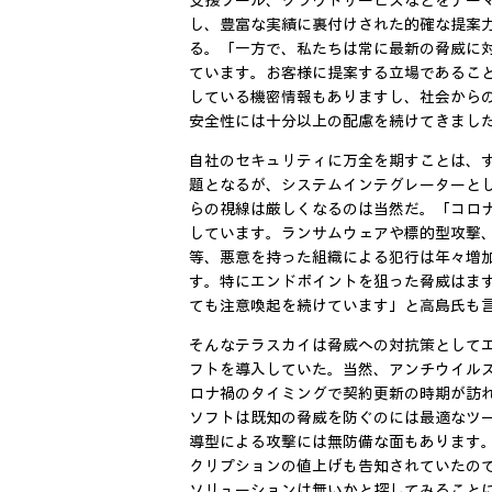
支援ツール、クラウドサービスなどをテー
し、豊富な実績に裏付けされた的確な提案
る。「一方で、私たちは常に最新の脅威に
ています。お客様に提案する立場であるこ
している機密情報もありますし、社会から
安全性には十分以上の配慮を続けてきまし
自社のセキュリティに万全を期すことは、
題となるが、システムインテグレーターと
らの視線は厳しくなるのは当然だ。「コロ
しています。ランサムウェアや標的型攻撃
等、悪意を持った組織による犯行は年々増
す。特にエンドポイントを狙った脅威はま
ても注意喚起を続けています」と高島氏も
そんなテラスカイは脅威への対抗策として
フトを導入していた。当然、アンチウイル
ロナ禍のタイミングで契約更新の時期が訪
ソフトは既知の脅威を防ぐのには最適なツー
導型による攻撃には無防備な面もあります
クリプションの値上げも告知されていたの
ソリューションは無いかと探してみること