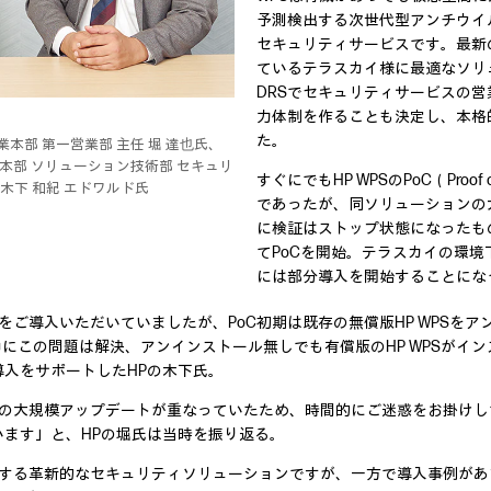
予測検出する次世代型アンチウイ
セキュリティサービスです。最新
ているテラスカイ様に最適なソリ
DRSでセキュリティサービスの営
力体制を作ることも決定し、本格
た。
業本部 第一営業部 主任 堀 達也氏、
本部 ソリューション技術部 セキュリ
すぐにでもHP WPSのPoC（Proo
木下 和紀 エドワルド氏
であったが、同ソリューションの
に検証はストップ状態になったもの
てPoCを開始。テラスカイの環
には部分導入を開始することにな
をご導入いただいていましたが、PoC初期は既存の無償版HP WPSを
中にこの問題は解決、アンインストール無しでも有償版のHP WPSがイ
入をサポートしたHPの木下氏。
PSの大規模アップデートが重なっていたため、時間的にご迷惑をお掛けし
ます」と、HPの堀氏は当時を振り返る。
提供する革新的なセキュリティソリューションですが、一方で導入事例があ