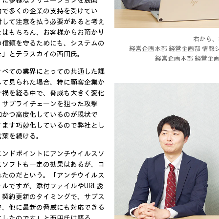
マに多様なソリューションを展開
力で多くの企業の支持を受けてい
対して注意を払う必要があると考え
とはもちろん、お客様からお預かり
右から、
の信頼を守るためにも、システムの
経営企画本部 経営企画部 情報
た」とテラスカイの西田氏。
経営企画本部 経営企画
すべての業界にとっての共通した課
して見られた場合、特に顧客企業か
ナ禍を経る中で、脅威も大きく変化
、サプライチェーンを狙った攻撃
加かつ高度化しているのが現状で
すます巧妙化しているので弊社とし
言葉を続ける。
エンドポイントにアンチウイルスソ
スソフトも一定の効果はあるが、コ
れたのだという。「アンチウイルス
ルですが、添付ファイルやURL誘
。契約更新のタイミングで、サブス
で、他に最新の脅威にも対応できる
にしたのです」と西田氏は語る。