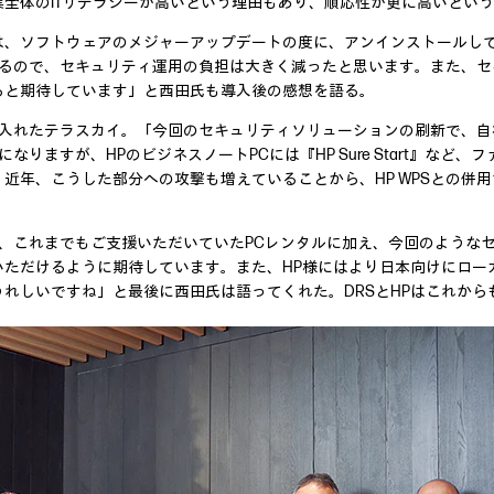
全体のITリテラシーが高いという理由もあり、順応性が更に高いとい
は、ソフトウェアのメジャーアップデートの度に、アンインストールし
くれるので、セキュリティ運用の負担は大きく減ったと思います。また、
ると期待しています」と西田氏も導入後の感想を語る。
手に入れたテラスカイ。「今回のセキュリティソリューションの刷新で、
なりますが、HPのビジネスノートPCには『HP Sure Start』など、
近年、こうした部分への攻撃も増えていることから、HP WPSとの併
様には、これまでもご支援いただいていたPCレンタルに加え、今回のよう
いただけるように期待しています。また、HP様にはより日本向けにロー
れしいですね」と最後に西田氏は語ってくれた。DRSとHPはこれから