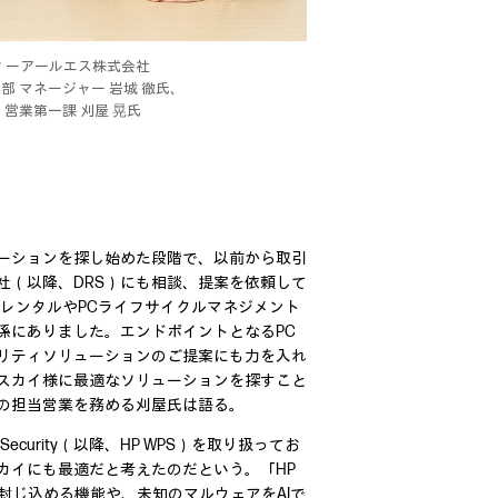
ィーアールエス株式会社
部 マネージャー 岩城 徹氏、
 営業第一課 刈屋 晃氏
ーションを探し始めた段階で、以前から取引
社（以降、DRS）にも相談、提案を依頼して
のレンタルやPCライフサイクルマネジメント
係にありました。エンドポイントとなるPC
リティソリューションのご提案にも力を入れ
スカイ様に最適なソリューションを探すこと
イの担当営業を務める刈屋氏は語る。
o Security（以降、HP WPS）を取り扱ってお
カイにも最適だと考えたのだという。「HP
封じ込める機能や、未知のマルウェアをAIで