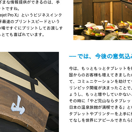
ざまな情報提供ができるのは、手
ットですね。
jet Pro X」というビジネスインク
界最速のプリントスピードという
の場ですぐにプリントしてお渡しす
もとても喜ばれています。
―― では、今後の意気
今は、もっともっとタブレットを
国からのお客様も増えてきました
て、コミュニケーションを助けても
リンピック開催が決まったことで
ょうし、もっと増やしていかない
その時に「やど莞山ならタブレッ
日本の温泉旅館が満喫できる」と
タブレットやプリンターを上手に
てなしを世界にアピールできたら