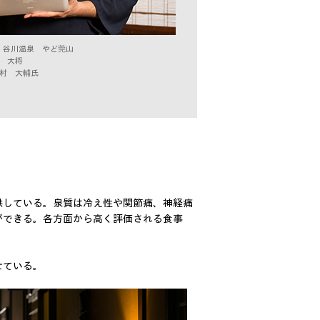
 谷川温泉 やど莞山
大将
村 大輔氏
供している。泉質は冷え性や関節痛、神経痛
ができる。各方面から高く評価される食事
せている。