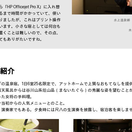
Officejet Pro X」に入れ替
るまで時間がかかっていて、使い
りましたが、これはプリント操作
水上温泉郷
います。小さな宿としては何台も
木
置くことは難しいので、その点、
てもありがたいですね。
紹介
の温泉宿。1日6室25名限定で、アットホームで上質なおもてなしを提
露天風呂からは谷川山系俎山品（まないたぐら）の秀麗な姿を望むこと
った女将の手料理。
ン当初からの人気メニューとのこと。
、演奏家でもある。夕食時には尺八の生演奏を披露し、宿泊客を楽しま