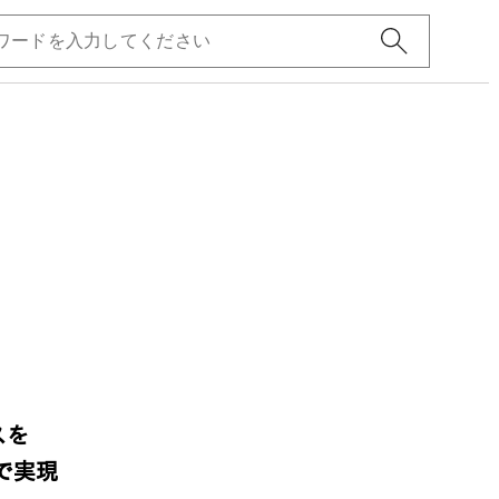
スを
で実現