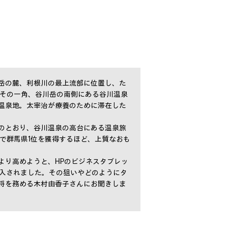
岳の麓、利根川の最上流部に位置し、た
 その一角、谷川岳の南側にある谷川温泉
温泉地。太宰治が療養のために滞在した
のとおり、谷川温泉の高台にある温泉旅
価で群馬県1位を獲得するほど、上質なおも
より高めようと、HPのビジネスタブレッ
 G2」を導入されました。その狙いやどのようにタ
将を務める木村由香子さんにお聞きしま