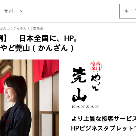
サポート
やど莞山（かんざん）（群馬県）
例】 日本全国に、HP。
やど莞山（かんざん）
より上質な接客サービ
HPビジネスタブレット