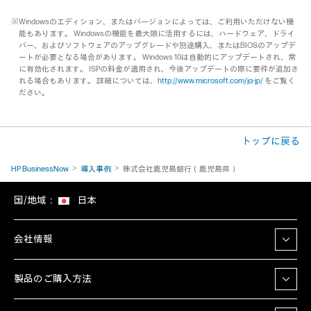
※Windowsのエディション、またはバージョンによっては、ご利用いただけない機
能もあります。 Windowsの機能を最大限に活用するには、ハードウェア、ドライ
バー、およびソフトウェアのアップグレードや別途購入、またはBIOSのアップデ
ートが必要となる場合があります。 Windows 10は自動的にアップデートされ、常
に有効化されます。 ISPの料金が適用され、今後アップデートの際に要件が追加さ
れる場合もあります。 詳細については、
http://www.microsoft.com/ja-jp/
をご覧く
ださい。
トップに戻る
HP BusinessNow
導入事例
株式会社鹿児島銀行（鹿児島県）
国/地域：
日本
会社情報
製品のご購入方法