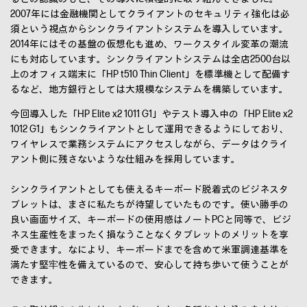
2007年には金融機関としてクライアントのセキュリティ強化は必
須という視点からシンクライアントシステムを導入しています。
2014年にはその基盤の仮想化も進め、ワークスタイル変革の潮流
にも対応しています。シンクライアントシステムは全店2500台以
上のオフィス端末に「HP t510 Thin Client」を標準機として配備す
るなど、地方銀行としては大規模なシステムを構築しています。
今回導入した「HP Elite x2 1011 G1」やテスト導入中の「HP Elite x2
1012 G1」もシンクライアントとして運用できるようにしており、
ワイヤレスで業務システムにアクセスしながら、データはクライ
アント側に残さないような仕組みを採用しています。
シンクライアントとしても使えるキーボード脱着式のビジネスタ
ブレットは、まさに私たちが待望していたものです。使い勝手の
良い画面サイズ、キーボードの使用感はノートPCと同等で、ビジ
ネス生産性をまったく損なうことなくタブレットのメリットを享
受できます。なにより、キーボードまでを含めて米軍調達基準を
満たす堅牢性を備えているので、安心して持ち歩いて使うことが
できます。