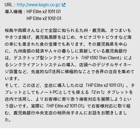
URL：
http://www.kagin.co.jp/
導入機種：HP Elite x2 1011 G1
HP Elite x2 1012 G1
桜島や西郷さんなどで全国に知られる九州・鹿児島。さつまいも
やさつま揚げ、鹿児島黒豚をはじめ、キビナゴやトビウオなど海
の幸にも恵まれた食の宝庫でもあります。その鹿児島県を中心
に、九州南部の経済や人々の暮らしに貢献している鹿児島銀行
は、デスクトップ型シンクライアント「HP t510 Thin Client」によ
るシンクライアントシステムの導入、店頭へのデジタルサイネー
ジ設置など、先進的なIT活用に積極的なことで各界の注目を集めて
います。
そして、このほど、全店に導入したのは「HP Elite x2 1011 G1」。タ
ブレットとしてもノートPCとしても使える「2 in 1」タブレットを
店内で活用し、よりお客様に寄り添う接客対応を展開しようとい
う狙いです。実際に「HP Elite x2 1011 G1」でお客様対応に取り組
む、鹿児島銀行中央支店の税所尚子さんにお話をお聞きしまし
た。