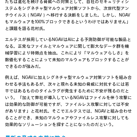
たちは進化を続ける脅威への対策として、自社のセキュリティシ
ステムをシグネチャ型マルウェア対策ソフトから、次世代型アン
チウイルス（NGAV）へ移行する決断をしました。しかし、NGAV
もマルウェアを100%ブロックできるというわけではありません」
と課題を語る花村氏。
エルテスが採用しているNGAVはAIによる予測防御が可能な製品と
なる。正常なファイルとマルウェアに関して膨大なデータ群を機
械学習により特徴点を抽出。これにより「マルウェアらしさ」を
数値化することによって未知のマルウェアもブロックすることが
できるのが強みだ。
例えば、NGAVに加えシグネチャ型マルウェア対策ソフトを組み合
わせる手法もあるが、次々と現れる未知の脅威に対抗するには若
干ではあるもののタイムラグが発生するために不安が残るのだと
いう。「加えて弊社が導入しているNGAVはファイルを伴う攻撃に
は効果的な防御が可能ですが、ファイルレス攻撃に対しては不安
があります」と花村氏。そこでエルテスでは、NGAVと組み合わせ
ることができ、未知のマルウェアやファイルレス攻撃に対しても
効果的なソリューションを探すことになったのだという。