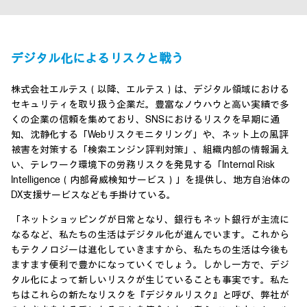
デジタル化によるリスクと戦う
株式会社エルテス（以降、エルテス）は、デジタル領域における
セキュリティを取り扱う企業だ。豊富なノウハウと高い実績で多
くの企業の信頼を集めており、SNSにおけるリスクを早期に通
知、沈静化する「Webリスクモニタリング」や、ネット上の風評
被害を対策する「検索エンジン評判対策」、組織内部の情報漏え
い、テレワーク環境下の労務リスクを発見する「Internal Risk
Intelligence（内部脅威検知サービス）」を提供し、地方自治体の
DX支援サービスなども手掛けている。
「ネットショッピングが日常となり、銀行もネット銀行が主流に
なるなど、私たちの生活はデジタル化が進んでいます。これから
もテクノロジーは進化していきますから、私たちの生活は今後も
ますます便利で豊かになっていくでしょう。しかし一方で、デジ
タル化によって新しいリスクが生じていることも事実です。私た
ちはこれらの新たなリスクを『デジタルリスク』と呼び、弊社が