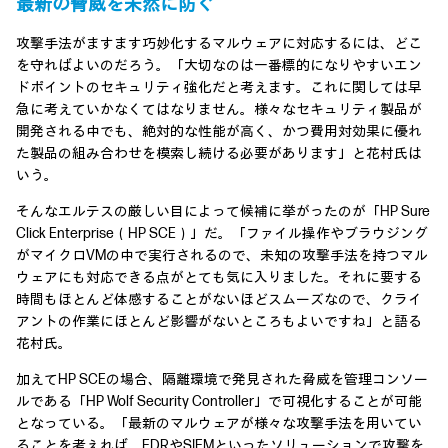
最新の脅威を未然に防ぐ
攻撃手法がますます巧妙化するマルウェアに対応するには、どこ
を守ればよいのだろう。「大切なのは一番標的になりやすいエン
ドポイントのセキュリティ強化だと考えます。これに関しては早
急に考えていかなくてはなりません。様々なセキュリティ製品が
開発される中でも、絶対的な性能が高く、かつ費用対効果に優れ
た製品の組み合わせを模索し続ける必要があります」と花村氏は
いう。
そんなエルテスの厳しい目によって候補に挙がったのが「HP Sure
Click Enterprise（HP SCE）」だ。「ファイル操作やブラウジング
がマイクロVMの中で実行されるので、未知の攻撃手法を持つマル
ウェアにも対応できる点がとても気に入りました。それに要する
時間もほとんど体感することがないほどスムーズなので、クライ
アントの作業にほとんど影響がないところもよいですね」と語る
花村氏。
加えてHP SCEの場合、隔離環境で発見された脅威を管理コンソー
ルである「HP Wolf Security Controller」で可視化することが可能
となっている。「最新のマルウェアが様々な攻撃手法を用いてい
ることを考えれば、EDRやSIEMといったソリューションで攻撃を