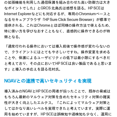
の拡張機能を利用した通信保護を組み合わせた高い防御力は大き
なポイントでした」とGRCS 北島氏は感想を語る。HP SCEは
Internet Explorerなどにも対応するが、専用のChromiumベースと
なるセキュアブラウザ「HP Sure Click Secure Browser」が標準で
提供される。これはChromeとほぼ同様の操作方法で使えるため、
特に使い方を学びなおすこともなく、直感的に操作できるのが特
徴となる。
「通常行われる操作においては導入前後で操作感が変わらないの
で、クライアントにはとてもやさしいですね。操作変更を求める
ことや、保護によるユーザビリティの低下は最小限にするべきだ
と考えており、その点においてHP SCEは良い製品であると思いま
す」と導入の手応えを語る花村氏。
NGAVとの連携で高いセキュリティを実現
導入済みのNGAVとHP SCEの両者が揃ったことで、既存の脅威は
もちろん最新のマルウェア対策を含めたセキュリティ対策の確実
性が大きく向上したエルテス。「これによってマルウェア対策と
してはかなり高いレベルを実現できたと考えています。実際に運
用を始めていますが、HP SCEは誤検知や過検知も少なく、運用に