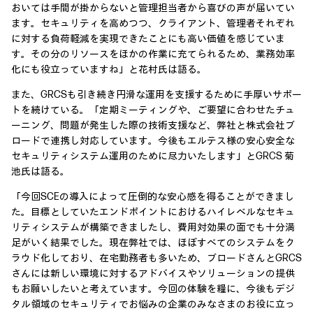
おいては手間が掛からないと管理担当者から喜びの声が届いてい
ます。セキュリティを高めつつ、クライアント、管理者それぞれ
に対する負荷軽減を実現できたことにも高い価値を感じていま
す。その分のリソースをほかの作業に充てられるため、業務効率
化にも役立っていますね」と花村氏は語る。
また、GRCSも引き続き円滑な運用を支援するために手厚いサポー
トを続けている。「定期ミーティングや、ご要望に合わせたチュ
ーニング、問題が発生した際の技術支援など、弊社と株式会社ブ
ロードで連携し対応しています。今後もエルテス様の安心安全な
セキュリティシステム運用のために尽力いたします」とGRCS 菊
池氏は語る。
「今回SCEの導入によって圧倒的な安心感を得ることができまし
た。目標としていたエンドポイントにおけるハイレベルなセキュ
リティシステムが構築できましたし、費用対効果の面でも十分満
足がいく結果でした。現在弊社では、ほぼすべてのシステムをク
ラウド化しており、在宅勤務者も多いため、ブロードさんとGRCS
さんには新しい環境に対するアドバイスやソリューションの提供
もお願いしたいと考えています。今回の体験を糧に、今後もデジ
タル領域のセキュリティでお悩みの企業のみなさまのお役に立っ