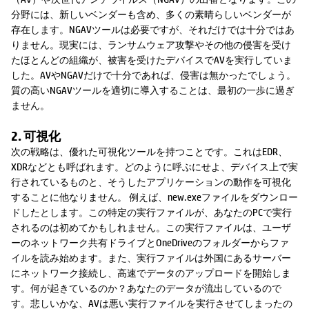
分野には、新しいベンダーも含め、多くの素晴らしいベンダーが
存在します。NGAVツールは必要ですが、それだけでは十分ではあ
りません。現実には、ランサムウェア攻撃やその他の侵害を受け
たほとんどの組織が、被害を受けたデバイスでAVを実行していま
した。AVやNGAVだけで十分であれば、侵害は無かったでしょう。
質の高いNGAVツールを適切に導入することは、最初の一歩に過ぎ
ません。
2. 可視化
次の戦略は、優れた可視化ツールを持つことです。これはEDR、
XDRなどとも呼ばれます。どのように呼ぶにせよ、デバイス上で実
行されているものと、そうしたアプリケーションの動作を可視化
することに他なりません。 例えば、new.exeファイルをダウンロー
ドしたとします。この特定の実行ファイルが、あなたのPCで実行
されるのは初めてかもしれません。この実行ファイルは、ユーザ
ーのネットワーク共有ドライブとOneDriveのフォルダーからファ
イルを読み始めます。また、実行ファイルは外国にあるサーバー
にネットワーク接続し、高速でデータのアップロードを開始しま
す。何が起きているのか？あなたのデータが流出しているので
す。悲しいかな、AVは悪い実行ファイルを実行させてしまったの