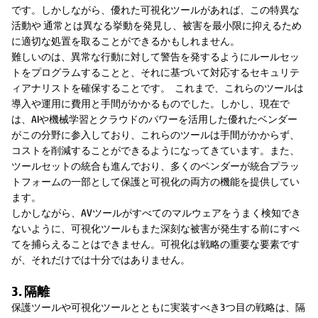
です。しかしながら、優れた可視化ツールがあれば、この特異な
活動や 通常とは異なる挙動を発見し、被害を最小限に抑えるため
に適切な処置を取ることができるかもしれません。
難しいのは、異常な行動に対して警告を発するようにルールセッ
トをプログラムすることと、それに基づいて対応するセキュリテ
ィアナリストを確保することです。 これまで、これらのツールは
導入や運用に費用と手間がかかるものでした。しかし、現在で
は、AIや機械学習とクラウドのパワーを活用した優れたベンダー
がこの分野に参入しており、これらのツールは手間がかからず、
コストを削減することができるようになってきています。また、
ツールセットの統合も進んでおり、多くのベンダーが統合プラッ
トフォームの一部として保護と可視化の両方の機能を提供してい
ます。
しかしながら、AVツールがすべてのマルウェアをうまく検知でき
ないように、可視化ツールもまた深刻な被害が発生する前にすべ
てを捕らえることはできません。可視化は戦略の重要な要素です
が、それだけでは十分ではありません。
3. 隔離
保護ツールや可視化ツールとともに実装すべき3つ目の戦略は、隔