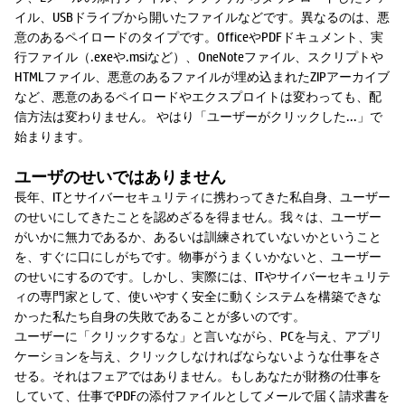
イル、USBドライブから開いたファイルなどです。異なるのは、悪
意のあるペイロードのタイプです。OfficeやPDFドキュメント、実
行ファイル（.exeや.msiなど）、OneNoteファイル、スクリプトや
HTMLファイル、悪意のあるファイルが埋め込まれたZIPアーカイブ
など、悪意のあるペイロードやエクスプロイトは変わっても、配
信方法は変わりません。 やはり「ユーザーがクリックした...」で
始まります。
ユーザのせいではありません
長年、ITとサイバーセキュリティに携わってきた私自身、ユーザー
のせいにしてきたことを認めざるを得ません。我々は、ユーザー
がいかに無力であるか、あるいは訓練されていないかということ
を、すぐに口にしがちです。物事がうまくいかないと、ユーザー
のせいにするのです。しかし、実際には、ITやサイバーセキュリテ
ィの専門家として、使いやすく安全に動くシステムを構築できな
かった私たち自身の失敗であることが多いのです。
ユーザーに「クリックするな」と言いながら、PCを与え、アプリ
ケーションを与え、クリックしなければならないような仕事をさ
せる。それはフェアではありません。もしあなたが財務の仕事を
していて、仕事でPDFの添付ファイルとしてメールで届く請求書を