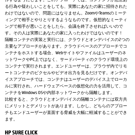
る行為や疑わしいことをしても、実際にあなたの家に招待された
わけではないので、問題にはなりません。ZoomやTeamsのミーテ
ィングで相手とやりとりするようなものです。仮想的なミーティ
ングで相手が悪いことをしたら、会議を終了させればいいので
す。その人は実際にあなたの家に入ったわけではないのです！
隔離コンテナの実装と実行には、クラウドとオンデバイスの2つの
主要なアプローチがあります。クラウドベースのアプローチでコ
ンテナをホストする場合、Webサイトやファイルはユーザーのネ
ットワークやPC上ではなく、サードパーティのクラウド環境上の
コンテナで実行されます。エンドユーザーは、ブラウザ内でリモ
ートコンテナのピクセルやビデオ出力を見るだけです。オンデバ
イスアプローチでは、コンテナはユーザーのデバイス上でローカ
ルに実行され、ハードウェアベースの仮想化の力を活用して、コ
ンテナをWindows OSや内部ネットワークから隔離します。
比較すると、クラウドとオンデバイスの隔離コンテナには双方共
にメリットとデメリットがあります。しかし、どちらのアプロー
チもエンドユーザーが直面する脅威を大幅に軽減することができ
ます。
HP SURE CLICK