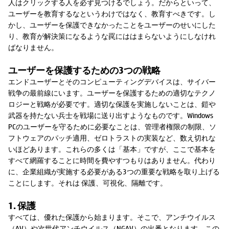
人はクリックする人を必ず見つけるでしょう。だからといって、
ユーザーを教育するなというわけではなく、教育すべきです。し
かし、ユーザーを保護できなかったことをユーザーのせいにした
り、教育が解決策になるような罠にははまらないようにしなけれ
ばなりません。
ユーザーを保護するための3つの戦略
エンドユーザーとそのコンピューティングデバイスは、サイバー
戦争の最前線にいます。ユーザーを保護するための適切なテクノ
ロジーと戦略が必要です。適切な保護を実施しないことは、鎧や
武器を持たない兵士を戦場に送り出すようなものです。Windows
PCのユーザーを守るために必要なことは、管理者権限の制限、ソ
フトウェアのパッチ適用、ゼロトラストの実装など、数え切れな
いほどあります。これらの多くは「基本」ですが、ここで基本を
すべて網羅することに時間を費やすつもりはありません。代わり
に、企業組織が実施する必要がある3つの重要な戦略を取り上げる
ことにします。それは 保護、可視化、隔離です。
1. 保護
すべては、優れた保護から始まります。そこで、アンチウイルス
（AV）や次世代アンチウイルス（NGAV）の出番となります。この