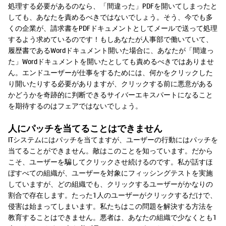
処理する必要があるのなら、「間違った」PDFを開いてしまったと
しても、あなたを責めるべきではないでしょう。そう、今でも多
くの企業が、請求書をPDFドキュメントとしてメールで送って処理
するよう求めているのです！もしあなたが人事部で働いていて、
履歴書であるWordドキュメント開いた場合に、あなたが「間違っ
た」Wordドキュメントを開いたとしても責めるべきではありませ
ん。エンドユーザーが仕事をするためには、何かをクリックした
り開いたりする必要がありますが、クリックする前に悪意がある
かどうかを奇跡的に判断できるサイバーエキスパートになること
を期待するのはフェアではないでしょう。
人にパッチを当てることはできません
ITシステムにはパッチを当てますが、ユーザーの行動にはパッチを
当てることができません。敵はこのことを知っています。だから
こそ、ユーザーを騙してクリックさせ続けるのです。私が話すほ
ぼすべての組織が、ユーザーを対象にフィッシングテストを実施
していますが、どの組織でも、クリックするユーザーがかなりの
割合で存在します。たった1人のユーザーがクリックするだけで、
侵害は始まってしまいます。私たちはこの問題を解決する方法を
教育することはできません。悪者は、あなたの組織で少なくとも1