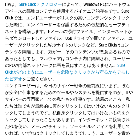
HPは、
Sure Clickテクノロジー
によって、Windows PCにハードウェ
アベースの隔離コンテナを使用するパイオニア的存在です。Sure
Clickでは、エンドユーザーがリスクの高いコンテンツをクリック
した際に、エンドユーザーを保護するための仮想的なセーフティ
ネットを構築します。Eメールの添付ファイル、インターネットか
らダウンロードしたファイル、USBドライブで開いたファイル、ユ
ーザーがクリックしたWebサイトのリンクなど、Sure Clickはコン
テンツを隔離します。万が一、そのコンテンツが悪意あるもので
あったとしても、マルウェアはコンテナ内に隔離され、ユーザー
のPCや内部ネットワークに害を及ぼすことはありません。
Sure
Clickがどのようにユーザーを危険なクリックから守るかをデモし
たビデオ
をご覧ください。
エンドユーザーは、今日のサイバー戦争の最前線にいます。彼ら
が安全に仕事をするためのツールやシステムを提供するのが、ITや
サイバーの専門家としての私たちの仕事です。結局のところ、私
たちは誰でもが最終的に何かクリックしてはいけないものをクリ
ックしてしまうのです。私自身クリックしてはいけないものをク
リックしてしまったことがあります。インターネットに接続され
たPCを使い、メールやチャット、ソーシャルメディアを利用して
いれば、いずれはクリックしてしまうでしょう。ユーザーを責め