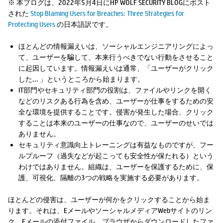
※ 本ブログは、2022年5月4日にHP WOLF SECURITY BLOGにポスト
された
Stop Blaming Users for Breaches: Three Strategies for
Protecting Users
の日本語訳です。
ほとんどの情報漏えいは、ソーシャルエンジニアリングによっ
て、ユーザーを騙して、本来行うべきでない行動をさせること
に起因しています。情報漏えいは通常、「ユーザーがクリック
した... 」というところから始まります。
IT部門やセキュリティ部門の役割は、ファイルやリンクを開く
などのリスクある行為を含め、ユーザーが仕事をするための安
全な環境を提供することです。侵害が発生した場合、クリック
することは本来のユーザーの仕事なので、ユーザーのせいでは
ありません。
セキュリティ意識向上トレーニングは有益なものですが、フー
ルプルーフ（過失などが起こっても安全性が保たれる）という
わけではありません。組織は、ユーザーを保護するために、保
護、可視化、隔離の3つの戦略を実施する必要があります。
ほとんどの侵害は、ユーザーが何かをクリックすることから始ま
ります。それは、EメールやソーシャルメディアWebサイトのリン
ク、Eメールの添付ファイル、ブラウザからダウンロードしたファ