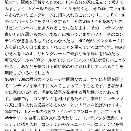
離です。隔離を理解するために、PCを自分の家に見立てて考えて
みましょう。Eメールの添付ファイルを開くと、その添付ファイル
をあなたのリビングルームに招き入れることになります。Eメール
のハイパーリンクをクリックすると、そのWebサイトをあなたの
リビングルームに招き入れることになります。そのコンテンツが
良いものか悪いものか、あなたは知っていますか？もしそのコン
テンツが悪意あるものだとわかったら、NGAVがリビングルームに
入る前に入り口で止めてくれることを望んでいるはずです。NGAV
がそれを止めず、リビングルームで奇妙な振る舞いを始めたら、
可視化ツールやEDRツールがそのコンテンツの挙動が怪しいことを
発見し、あなたを傷つける前に家の外に連れ出してくれることを
期待しているのでしょう。
NGAVとEDRの両方のアプローチで問題なのは、すでに玄関を開け
てコンテンツを家の中に入れてしまっていることです。悪者がす
でに家にいるため、深刻な被害が発生する可能性がまだありま
す。隔離では、コンテンツを利用するために、本当にコンテンツ
を家に招き入れる必要があるのか、という問いを投げかけます。
隔離では、Eメールの添付ファイルやダウンロードしたファイル、
Webサイトを自宅に招き入れる代わりに、コンテンツを仮想のコ
ンテナに招き入れ、コンテナの外からユーザーがコンテンツを操
作するようにします。このアプローチでは、コンテンツが悪意あ