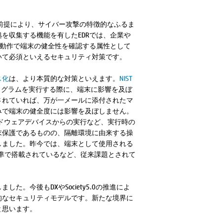
る」という前提により、サイバー攻撃の特徴的なふるま
を収集する機能を有したEDRでは、企業や
証動作で端末の健全性を確認する属性として
いて必須といえるセキュリティ対策です。
ス化
は、より本質的な対策といえます。
NIST
ログラムを実行する際に、端末に影響を及ぼ
されていれば、万が一メールに添付されたマ
みで端末の健全度には影響を及ぼしません。
ードウェアデバイスからの実行など、実行時の
末保護であるものの、隔離環境に由来する操
しました。昨今では、端末として使用される
が標準で搭載されているなど、従来課題とされて
今後もDXやSociety5.0の推進によ
的なセキュリティモデルです。新たな境界に
と思います。