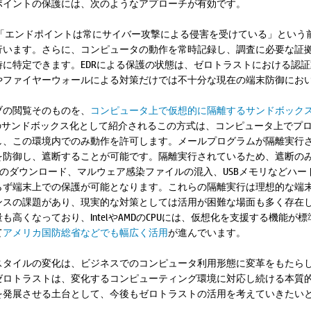
ポイントの保護には、次のようなアプローチが有効です。
nd Response）は、「エンドポイントは常にサイバー攻撃による侵害を受けてい
います。さらに、コンピュータの動作を常時記録し、調査に必要な証拠
に特定できます。EDRによる保護の状態は、ゼロトラストにおける認
やファイヤーウォールによる対策だけでは不十分な現在の端末防御にお
ブの閲覧そのものを、
コンピュータ上で仮想的に隔離するサンドボック
のサンドボックス化として紹介されるこの方式は、コンピュータ上でプ
し、この環境内でのみ動作を許可します。メールプログラムが隔離実行
を防御し、遮断することが可能です。隔離実行されているため、遮断の
アのダウンロード、マルウェア感染ファイルの混入、USBメモリなどハ
らず端末上での保護が可能となります。これらの隔離実行は理想的な端
ンスの課題があり、現実的な対策としては活用が困難な場面も多く存在
高くなっており、IntelやAMDのCPUには、仮想化を支援する機能
て
アメリカ国防総省などでも幅広く活用
が進んでいます。
イルの変化は、ビジネスでのコンピュータ利用形態に変革をもたらしました。
ゼロトラストは、変化するコンピューティング環境に対応し続ける本質
を発展させる土台として、今後もゼロトラストの活用を考えていきたい