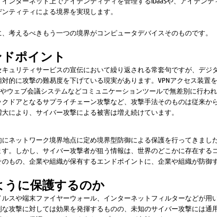
インターネット上でアイデンティティを管理するIDaaSや、アイデンテ
デンティティによる境界を実現します。
に、考えるべきもう一つの境界がコンピュータデバイスそのものです。
ンドポイント
セキュリティサービスの宣伝において繰り返される常套句ですが、デジ
対的に攻撃の難易度を下げている現実があります。VPNアクセス装置
ルやウェブ会議システムなどコミュニケーションツールで無差別に行わ
ックドアとなるサプライチェーン攻撃など、攻撃手法そのものは従来か
増大により、サイバー攻撃による被害は増え続けています。
的にネットワーク境界地点に定め境界型防御による保護を行ってきまし
ます。しかし、サイバー攻撃者が狙う情報は、世界のどこかに存在する
そのもの、企業や組織が保有するエンドポイントに、企業や組織が防御
ように保護するのか
イルスや端末ファイヤーウォール、インターネットフィルターなどが用
別な攻撃に対しては効果を発揮するものの、未知のサイバー攻撃には通