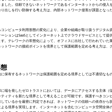
きました。信頼できないネットワークであるインターネットからの侵入
ぶり出しを行い防御する考え方は、内部ネットワーク侵害が課題となっ
るコンピュータ利用形態の変化により、企業や組織が取り扱うデジタル
ーションはSaaSとしてインターネット上でクラウドサービスとして提
ます。テレワークの常態化によって、オフィスに出社して行われていた
ネットワークの接続ポイントを境界として保護範囲を定める考え方は、
形態
的に保有するネットワークは保護範囲を定める境界としては不適切なも
却に端を発したゼロトラストにおいては、データにアクセスする主体（
ンティティを新たな境界として考えることが可能です。保護すべきコン
有しているかを厳密に判定できれば、ネットワークの信頼への依存から
による境界を実現します。インターネットを含むコンピュータ空間全体