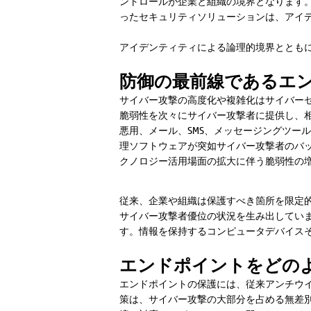
ントロールが企業と組織の境界となります。
ったセキュリティソリューションは、アイ
アイデンティティによる論理的境界ととも
防御の最前線であるエ
サイバー攻撃の高度化や複雑化はサイバー
脆弱性を次々にサイバー攻撃者に提供し、相
悪用、メール、SMS、メッセージングツー
理ソフトウェアが突如サイバー攻撃者のバ
クノロジー活用場面の拡大に伴う脆弱性の
従来、企業や組織は保護すべき箇所を限定
サイバー攻撃者優位の状況を生み出してい
す。情報を保持するコンピュータデバイス
エンドポイントをどの
エンドポイントの保護には、従来アンチウ
策は、サイバー攻撃の大部分を占める無差