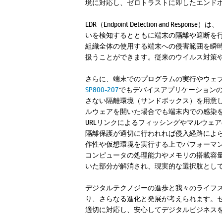
境に対応し、ゼロトラストに即したエンド
EDR（Endpoint Detection a
いを検知するとともに端末の隔離や遮断を行
組織全体の使用する端末への侵害範囲を瞬時
扱うことができます。従来のウイルス対策
さらに、端末でのプログラムの実行やウェ
SP800-207
でもデバイスアプリケーション
さない隔離環境（サンドボックス）を用意
ルウェアを開いた場合でも端末内での感染
URLリンクによるフィッシングやマルウェ
隔離保護が適切に行われれば侵入経路によ
作性や仮想環境を実行する上でパフォーマ
コンピュータの処理能力やメモリの搭載容量も
いた部分が解消され、現実的な選択肢とし
デジタルテクノジーの進歩と我々のライフスタ
り、さらなる進化と発展が考えられます。
適切に対応し、安心してデジタルビジネス