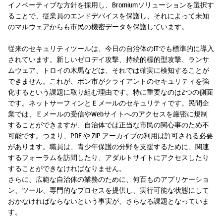
イノベーティブな方針を採用し、Bromiumソリューションを選択す
ることで、従業員のエンドデバイスを保護し、それによって未知
のマルウェアからも市民の機密データを保護しています。
従来のセキュリティツールは、今日の自治体のITでも標準的に導入
されています。新しいゼロデイ攻撃、持続的標的型攻撃、ランサ
ムウェア、トロイの木馬などは、それでは確実に検知することが
できません。これが、ボン市がクライアントのセキュリティを強
化するという課題に取り組む理由です。特に重要なのは2つの側面
です。ネットサーフィンとＥメールのセキュリティです。民間企
業では、Ｅメールの受信やWebサイトへのアクセスを厳密に規制
することができますが、自治体では正当な市民の関心事のため不
可能です。つまり、PDF や ZIP アーカイブの利用は許可される必要
があります。職員は、青少年保護の分野を支援するために、関連
するフォーラムを訪問したり、アダルトサイトにアクセスしたり
することができなければなりません。
さらに、広範な自治体の業務のために、何百ものアプリケーショ
ン、ツール、専門的なプロセスを提供し、実行可能な状態にして
おかなければならないという事実が、さらなる課題となっていま
す。