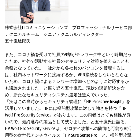
株式会社ITコミュニケーションズ プロフェッショナルサービス部
テクニカルチーム シニアテクニカルディレクター
五十嵐敏郎氏
また、コロナ禍を受けて社員の9割がテレワーク中という時期だっ
たため、社外で活動する社員のセキュリティ対策を整えることも
急務となっていた。「社外から各社員のパソコンを管理するに
は、社内ネットワークに接続するか、VPN接続をしないとならな
いため、コロナ禍によるテレワーク増加へどのように対応するか
も議論されました」と振り返る五十嵐氏。現状の課題解決を含
め、新たなセキュリティシステム選定は進んでいった。
「実はこの当時からセキュリティ管理に『HP Proactive Insight』を
活用していました。HPには標的型攻撃に対して強さを持つ『HP
Wolf Pro Security Service』があります。この両者はとても相性が良
いので、最終選考の製品として残りました」と五十嵐氏は語る。
HP Wolf Pro Security Serviceは、ゼロデイ攻撃への防御も可能なAI活
用型の次世代アンチウイルス「HP Sure Sense Pro」と、標的型攻撃