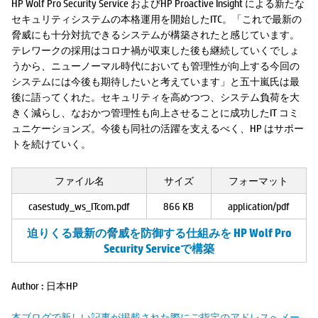
HP Wolf Pro Security Service およびHP Proactive Insight による新たな
セキュリティシステムの本格運用を開始したITC。「これで最新の
脅威にも十分対抗できるシステムが構築されたと感じています。
テレワークの採用はコロナ禍が収束した後も継続していくでしょ
うから、ニューノーマル時代においても管理性が向上する今回の
システムには今後も期待したいと考えています」と五十嵐氏は最
後に語ってくれた。セキュリティを高めつつ、システム負荷を大
きく減らし、なおかつ管理性も向上させることに成功したIT コミ
ュニケーションズ。今後も同社の活躍を支えるべく、HP はサポー
トを続けていく。
ファイル名
サイズ
フォーマット
casestudy_ws_ITcom.pdf
866 KB
application/pdf
迫りくる最新の脅威を防御する仕組みを HP Wolf Pro
Security Serviceで構築
Author : 日本HP
本ブログで新しい記事が掲載された際にご指定のアドレスへメー