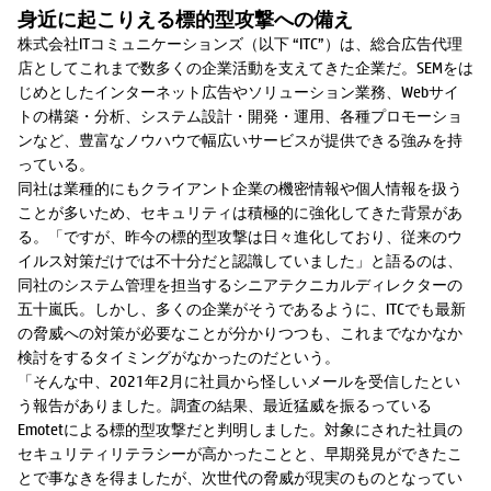
身近に起こりえる標的型攻撃への備え
株式会社ITコミュニケーションズ（以下 “ITC”）は、総合広告代理
店としてこれまで数多くの企業活動を支えてきた企業だ。SEMをは
じめとしたインターネット広告やソリューション業務、Webサイ
トの構築・分析、システム設計・開発・運用、各種プロモーショ
ンなど、豊富なノウハウで幅広いサービスが提供できる強みを持
っている。
同社は業種的にもクライアント企業の機密情報や個人情報を扱う
ことが多いため、セキュリティは積極的に強化してきた背景があ
る。「ですが、昨今の標的型攻撃は日々進化しており、従来のウ
イルス対策だけでは不十分だと認識していました」と語るのは、
同社のシステム管理を担当するシニアテクニカルディレクターの
五十嵐氏。しかし、多くの企業がそうであるように、ITCでも最新
の脅威への対策が必要なことが分かりつつも、これまでなかなか
検討をするタイミングがなかったのだという。
「そんな中、2021年2月に社員から怪しいメールを受信したとい
う報告がありました。調査の結果、最近猛威を振るっている
Emotetによる標的型攻撃だと判明しました。対象にされた社員の
セキュリティリテラシーが高かったことと、早期発見ができたこ
とで事なきを得ましたが、次世代の脅威が現実のものとなってい