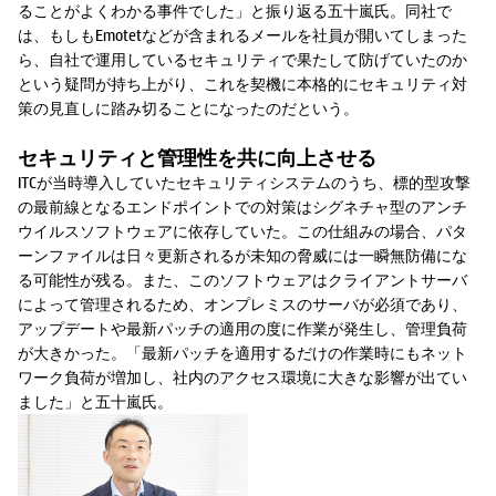
ることがよくわかる事件でした」と振り返る五十嵐氏。同社で
は、もしもEmotetなどが含まれるメールを社員が開いてしまった
ら、自社で運用しているセキュリティで果たして防げていたのか
という疑問が持ち上がり、これを契機に本格的にセキュリティ対
策の見直しに踏み切ることになったのだという。
セキュリティと管理性を共に向上させる
ITCが当時導入していたセキュリティシステムのうち、標的型攻撃
の最前線となるエンドポイントでの対策はシグネチャ型のアンチ
ウイルスソフトウェアに依存していた。この仕組みの場合、パタ
ーンファイルは日々更新されるが未知の脅威には一瞬無防備にな
る可能性が残る。また、このソフトウェアはクライアントサーバ
によって管理されるため、オンプレミスのサーバが必須であり、
アップデートや最新パッチの適用の度に作業が発生し、管理負荷
が大きかった。「最新パッチを適用するだけの作業時にもネット
ワーク負荷が増加し、社内のアクセス環境に大きな影響が出てい
ました」と五十嵐氏。