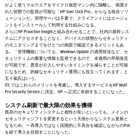
がよく使うマルウエアをマイクロ仮想マシン内に隔離し、保護さ
れた状態での監視が可能な「HP Suer Click Pro」からなる統合ソリ
ューションだ。管理サーバは不要で、クライアントにはエージェ
ントをインストールして利用する仕組みになる。
さらにHP Proactive Insightと組み合わせることで、社内の基幹シス
テムにアクセスすることなく、デバイスの状態からセキュリティ
のモニタリングまでをひとつの画面で確認できるメリットもあ
る。「管理機能についても、Windows Update の適用状況など、セ
キュリティ上の重要な情報も監視できるので、未適用の早期発見
が可能です。悪意が介入しやすいタイミングを減らすことが可能
になるため、的確なセキュリティ運用にも役立ってくれます」と
五十嵐氏はいう。
ITC ではこれらのメリットを考慮し、導入するサービスをHP Wolf
Pro Security Service に決定。HP へ正式に依頼することになった。
システム刷新で最大限の効果を獲得
既存のセキュリティシステムと相性が良いといっても、メインの
セキュリティソフトを変更するという大掛かりなシステム更新と
なるため、一斉導入ではなく段階的に不具合を確認しながらのPoC
を経て導入を目指すことになった。