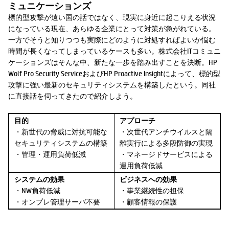
ミュニケーションズ
標的型攻撃が遠い国の話ではなく、現実に身近に起こりえる状況
になっている現在、あらゆる企業にとって対策が急がれている。
一方でそうと知りつつも実際にどのように対処すればよいか悩む
時間が長くなってしまっているケースも多い。株式会社ITコミュニ
ケーションズはそんな中、新たな一歩を踏み出すことを決断。HP
Wolf Pro Security ServiceおよびHP Proactive Insightによって、標的型
攻撃に強い最新のセキュリティシステムを構築したという。同社
に直接話を伺ってきたので紹介しよう。
目的
アプローチ
・新世代の脅威に対抗可能な
・次世代アンチウイルスと隔
セキュリティシステムの構築
離実行による多段防御の実現
・管理・運用負荷低減
・マネージドサービスによる
運用負荷低減
システムの効果
ビジネスへの効果
・NW負荷低減
・事業継続性の担保
・オンプレ管理サーバ不要
・顧客情報の保護