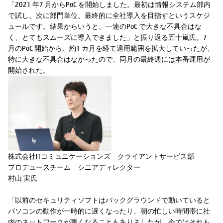
「2021 年7 月からPoC を開始しました。最初は情報システム部内
で試し、次に部門単位、最終的に全社導入を目指すというスケジ
ュールです。結果からいうと、一連のPoC で大きな不具合はな
く、とてもスムーズに導入できました」と振り返る五十嵐氏。7
月のPoC 開始から、約1 カ月を経て適用範囲を拡大していったが、
特に大きな不具合はなかったので、同月の最終週には本番運用が
開始された。
株式会社ITコミュニケーションズ クライアントサービス部
プロデュースチーム シニアディレクター
村山 実氏
「以前のセキュリティソフトはバックグラウンドで動いていると
パソコンの動作が一時的に遅くなったり、朝の忙しい時間帯に社
内のネットワークが重くなることもありましたが、今ではそれも