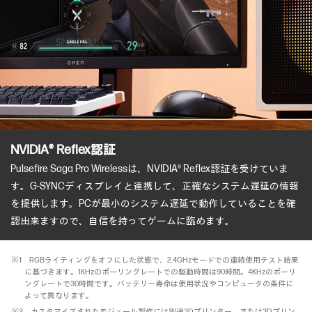
NVIDIA®️ Reflex認証
Pulsefire Saga Pro Wirelessは、NVIDIA®️ Reflex認証を受けていま
す。G-SYNCディスプレイと連携して、正確なシステム遅延の情報
を提供します。PCが最小のシステム遅延で動作していることを確
認出来ますので、自信を持ってゲームに臨めます。
※1 RGBライティングをオフにした状態で、2.4GHzモードでの連続使用テスト結果
に基づきます。1KHzのポーリングレートでの駆動時間は90時間。4KHzのポーリ
ングレートで30時間です。バッテリー寿命は使用状況やコンピュータの条件に
よって異なります。
※2 カスタマイズされたモジュール製作には別途3Dプリンター、または3Dプリン