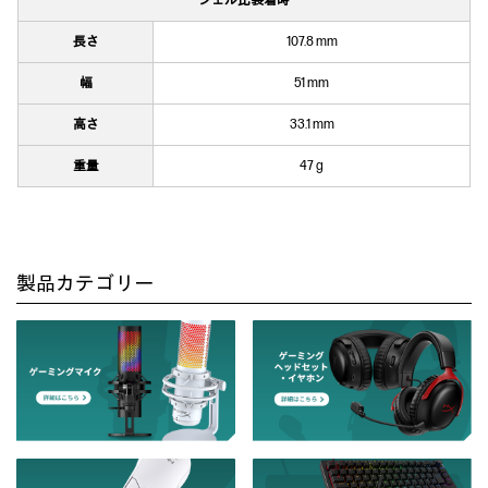
シェル比装着時
長さ
107.8 mm
幅
51 mm
高さ
33.1 mm
重量
47 g
製品カテゴリー