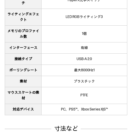
HyperX光学スイッチ
チ
ライティングエフェ
LED RGBライティング3
クト
メモリのプロファイ
1個
ル数
インターフェース
有線
接続タイプ
USB-A 2.0
ポーリングレート
最大8000Hz1
素材
プラスチック
マウススケートの素
PTFE
材
対応デバイス
PC、PS5™、Xbox Series X|S™
寸法など