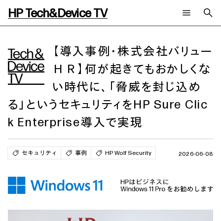
HP Tech&Device TV
新着コンテンツ
検索
HP Tech&Device TV 内のコンテンツを検索します。
【導入事例・株式会社バリュー
ＨＲ】何が起きてもおかしくな
全てのコンテンツ
チャンネル
タグ
い時代に、「脅威を封じ込め
AIの進化と活用事例
事例
ご相談
製品トレンド & レビュー
イベントレポート
る」というセキュリティをHP Sure Clic
サイバーセキュリティ
AI PC
メールニュース会員登録
k Enterprise導入で実現
教育とテクノロジー
AIワークステーション
自治体・公共
Poly
日本HP 公式Webサイト
ハイブリッドワーク
WXP（DEXツール）
セキュリティ
事例
HP Wolf Security
2026-06-08
ワークステーション
プリンター
タグ一覧
イベント・コラム
イベント・セミナー情報
コラム一覧