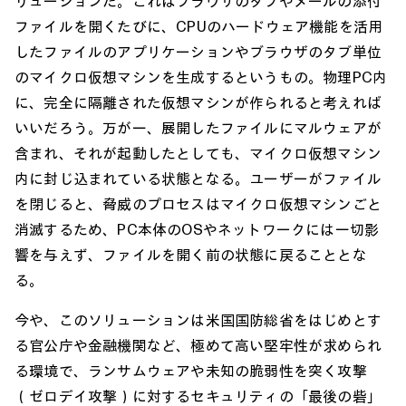
リューションだ。これはブラウザのタブやメールの添付
ファイルを開くたびに、CPUのハードウェア機能を活用
したファイルのアプリケーションやブラウザのタブ単位
のマイクロ仮想マシンを生成するというもの。物理PC内
に、完全に隔離された仮想マシンが作られると考えれば
いいだろう。万が一、展開したファイルにマルウェアが
含まれ、それが起動したとしても、マイクロ仮想マシン
内に封じ込まれている状態となる。ユーザーがファイル
を閉じると、脅威のプロセスはマイクロ仮想マシンごと
消滅するため、PC本体のOSやネットワークには一切影
響を与えず、ファイルを開く前の状態に戻ることとな
る。
今や、このソリューションは米国国防総省をはじめとす
る官公庁や金融機関など、極めて高い堅牢性が求められ
る環境で、ランサムウェアや未知の脆弱性を突く攻撃
（ゼロデイ攻撃）に対するセキュリティの「最後の砦」