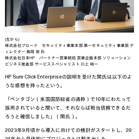
(左から)
株式会社ブロード セキュリティ事業本部 第一セキュリティ事業部 デ
ィレクター 島岡 敦 氏
株式会社日本HP パートナー営業統括 営業企画本部 ソリューション
ビジネス推進部 サービススペシャリスト 川上 裕一
HP Sure Click Enterpriseの説明を受けた関氏は以下のよ
うな感想を持ったという。
「ペンタゴン（米国国防総省の通称）で10年にわたって
採用されていると聞いて、それならば相当信頼できるだ
ろうと確信しました」（関氏）。
2023年9月頃から導入に向けての検討がスタートし、20
24年から具体的にプロジェクトは動き出した。