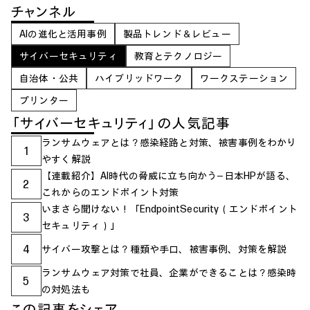
チャンネル
AIの進化と活用事例
製品トレンド＆レビュー
サイバーセキュリティ
教育とテクノロジー
自治体・公共
ハイブリッドワーク
ワークステーション
プリンター
「サイバーセキュリティ」の人気記事
ランサムウェアとは？感染経路と対策、被害事例をわかり
1
やすく解説
【連載紹介】AI時代の脅威に立ち向かう―日本HPが語る、
2
これからのエンドポイント対策
いまさら聞けない！「EndpointSecurity（エンドポイント
3
セキュリティ）」
4
サイバー攻撃とは？種類や手口、被害事例、対策を解説
ランサムウェア対策で社員、企業ができることは？感染時
5
の対処法も
この記事をシェア