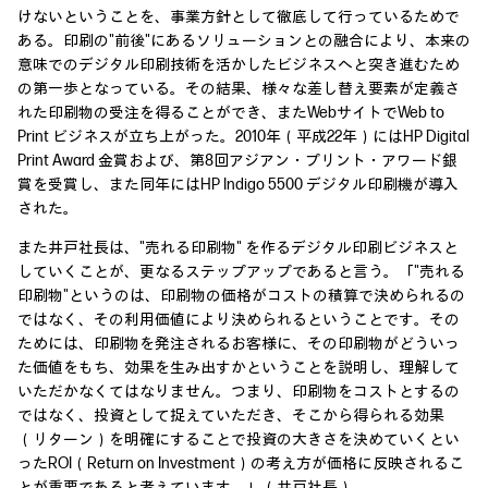
けないということを、事業方針として徹底して行っているためで
ある。印刷の"前後"にあるソリューションとの融合により、本来の
意味でのデジタル印刷技術を活かしたビジネスへと突き進むため
の第一歩となっている。その結果、様々な差し替え要素が定義さ
れた印刷物の受注を得ることができ、またWebサイトでWeb to
Print ビジネスが立ち上がった。2010年（平成22年）にはHP Digital
Print Award 金賞および、第8回アジアン・プリント・アワード銀
賞を受賞し、また同年にはHP Indigo 5500 デジタル印刷機が導入
された。
また井戸社長は、"売れる印刷物" を作るデジタル印刷ビジネスと
していくことが、更なるステップアップであると言う。「"売れる
印刷物"というのは、印刷物の価格がコストの積算で決められるの
ではなく、その利用価値により決められるということです。その
ためには、印刷物を発注されるお客様に、その印刷物がどういっ
た価値をもち、効果を生み出すかということを説明し、理解して
いただかなくてはなりません。つまり、印刷物をコストとするの
ではなく、投資として捉えていただき、そこから得られる効果
（リターン）を明確にすることで投資の大きさを決めていくとい
ったROI（Return on Investment）の考え方が価格に反映されるこ
とが重要であると考えています。」（井戸社長）