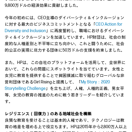
9,800万ドルの経済効果に貢献しました。
今年の初めには、CEO主導のダイバーシティ＆インクルージョン
に対する最大のビジネスコミットメントとなる「
CEO Action for
Diversity and Inclusion
」に再度誓約し、職場におけるダイバーシ
ティ＆インクルージョンを加速しています。HP財団は、社会の制
度的な人種差別と不平等に立ち向かい、これと闘うために、社会
的公正の実現に尽力する団体に50万ドルの支援を約束しました。
また、HPは、この自社のプラットフォームを活用して、全世界に
おいて、これらの問題にスポットライトを当てています。女性と
女児に教育を提供することで貧困撲滅に取り組むグローバルな非
営利団体であるGirl Risingと提携して、「
My Story：2020
Storytelling Challenge
」を立ち上げ、人権、人種的正義、男女平
等、女児の教育の推進のために戦う若きリーダーを紹介していま
す。
レジリエンス（回復力）のある地域社会を構築
良質な教育を受けることは基本的人権であり、テクノロジーは教
育の格差を埋める上で役立ちます。HPは2015年から2,800万人以上