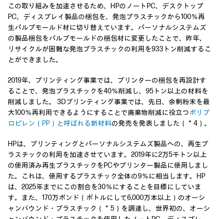
この取り組みを加速させるため、HPのノートPC、デスクトップ
PC、ディスプレイ製品の梱包を、発泡プラスチックから100％再
生パルプモールド材に切り替えています。パーソナルシステムズ
の製品梱包をパルプモールドの梱包材に変更したことで、昨年、
リサイクルが困難な発泡プラスチックの利用を933トン削減するこ
とができました。
2019年、プリンティング事業では、プリンターの梱包を再設計す
ることで、発泡プラスチックを40％削減し、95トン以上の材料を
削減しました。 3Dプリンティング事業では、先日、余剰粉末を最
大100％再利用できるようにすることで廃棄物削減に役立つ
ポリプ
ロピレン（PP）と呼ばれる新材料
の発売を発表しました（＊4）。
HPは、プリンティングとパーソナルシステムズ製品への、再生プ
ラスチックの利用を加速させています。2019年に2万5千トン以上
の使用済み再生プラスチックをPCやプリンター製品に使用しまし
た。これは、使用するプラスチック全体の9％に相当します。HP
は、2025年までにこの割合を30％にすることを目標にしていま
す。また、170万ポンド（ボトルにして6,000万本以上）のオーシ
ャンバウンド・プラスチック（＊5）を調達し、世界初の、オーシ