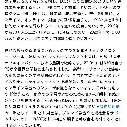
の学生と成人学習者を支援し、2025年までに1億人のより良い学習
成果を実現するという目標に向けて前進しています。HP財団のプ
ログラム「HP LIFE」は、起業家、成人学習者、学生を対象に、オ
ンライン、オフライン、対面での研修を通じて、ビジネスとITの中
核的なスキルを得られるコースを無料で提供しています。2012年
から80万人以上が「HP LIFE」に登録しており、2025年までに100
万人登録という目標に向けて順調に進んでいます。
世界のあらゆる場所にいる人々の学びを促進させるテクノロジ
ー、ツール、教材へのインクルーシブなアクセスは、HPのサステ
ナブルインパクトにおける重要な戦略です。2019年には630万台の
PCが全世界の学校に出荷されました。新型コロナウイルス感染症
のために多くの学校が閉鎖される中、自宅で学習するためのデバ
イスや安定したインターネット接続がない多くの学生にとって、
オンライン学習へのシフトが課題となっています。これに対応し
てHPは先ごろ、家庭での学習や遊びのための無料の印刷可能なコ
ンテンツを提供する「Print, Play＆Learn」を開始しました。 HPが
新型コロナウイルス感染症と戦うために実施している
幅広い活動
の一環として、HPとHP財団は、ブレンド学習や地域社会をサポー
トするために、約800万ドル相当の製品と助成金を寄付することに
コミットしています。