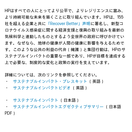
HPはすべての人にとってより公平で、よりレジリエンスに富み、
より持続可能な未来を築くことに取り組んでいます。HPは、155
社を超える企業と共に
「Recover Better」声明
に署名し、新型コ
ロナウイルス感染症に関する経済支援と復興の取り組みを最新の
気候科学と連動したものとするよう全世界の政府に呼びかけてい
ます。なぜなら、地球の健康が人間の健康に影響を与えるためで
す。このような公共の利益の代弁（擁護）と集団行動は、HPのサ
ステナブルインパクトの重要な一部であり、HPが目標を達成する
上で必要な、制度的な変化と政策の実行を支えています。
詳細については、次のリンクを参照してください。
・
サステナブルインパクト・プレスキット
（英語）
・
サステナブルインパクトビデオ
（英語）
・
サステナブルインパクト
（日本語）
・
サステナブルインパクトエグゼクティブサマリー
（日本語
PDF）