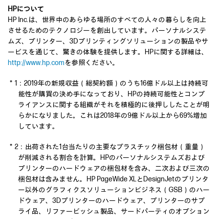
HPについて
HP Inc.は、世界中のあらゆる場所のすべての人々の暮らしを向上
させるためのテクノロジーを創出しています。パーソナルシステ
ムズ、プリンター、3Dプリンティングソリューションの製品やサ
ービスを通じて、驚きの体験を提供します。HPに関する詳細は、
http://www.hp.com
を参照ください。
＊1：2019年の新規収益（総契約額）のうち16億ドル以上は持続可
能性が購買の決め手になっており、HPの持続可能性とコンプ
ライアンスに関する組織がそれを積極的に後押ししたことが明
らかになりました。これは2018年の9億ドル以上から69%増加
しています。
＊2：出荷された1台当たりの主要なプラスチック梱包材（重量）
が削減される割合を計算。HPのパーソナルシステムズおよび
プリンターのハードウェアの梱包材を含み、二次および三次の
梱包材は含みません。HP PageWide XLとDesignJetのプリンタ
ー以外のグラフィクスソリューションビジネス（GSB）のハー
ドウェア、3Dプリンターのハードウェア、プリンターのサプ
ライ品、リファービッシュ製品、サードパーティのオプション