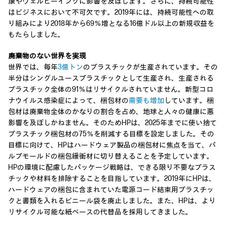
康やウェルビーイングに影響を及ぼします。さらに、持続可能性
はビジネスにおいて不可欠です。2019年には、持続可能性への取
り組みにより2018年から69％増となる16億ドル以上の新規収益を
もたらしました。
廃棄物のない世界を実現
世界では、毎年
3億トン
のプラスチックが生産されています。その
半分はシングルユースプラスチックとして生産され、生産される
プラスチック全体の91％はリサイクルされていません。新型コロ
ナウイルス感染症によって、梱包材の
需要も増加
しています。梱
包材は廃棄物全体のかなりの割合を占め、地球と人々の健康に悪
影響を及ぼしかねません。そのためHPは、2025年までに使い捨て
プラスチック梱包材の75％を削減する目標を設定しました。その
目標に向けて、HPはハードウェア製品の梱包材に焦点を当て、パ
ルプモールドの梱包緩衝材に切り替えることを予定しています。
HPの環境に配慮したパッケージ戦略は、できる限り不要なプラス
チックや材料を排除することを目指しています。2019年にHPは、
ハードウェアの梱包に含まれていた電源コード結束用プラスチッ
クと書類を入れるビニール袋を廃止しました。また、HPは、より
リサイクル可能な紙ベースの代替品を採用してきました。