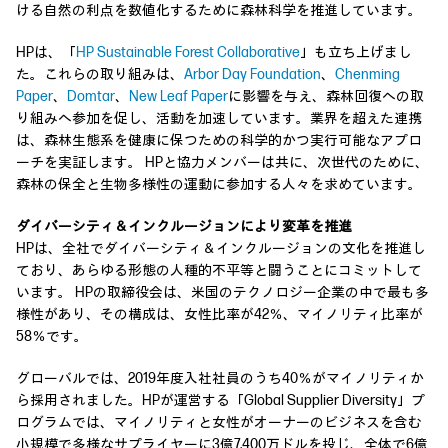
ける自然の利点を数値化するために森林科学を推進しています。
HPは、「
HP Sustainable Forest Collaborative
」も立ち上げまし
た。これらの取り組みは、
Arbor Day Foundation
、
Chenming
Paper
、
Domtar
、
New Leaf Paper
に影響を与え、森林回復への取
り組みへ参加を促し、活動を加速しています。業界を超えた連携
は、森林生態系を健康に保つための科学的かつ実行可能なアプロ
ーチを実証します。 HPと協力メンバーは共に、次世代のために、
森林の保全と生物多様性の運動に参加する人々を求めています。
ダイバーシティ＆インクルージョンにより変革を推進
HPは、全社でダイバーシティ＆インクルージョンの文化を推進し
ており、あらゆる形態の人種的不平等と闘うことにコミットして
います。 HPの取締役会は、米国のテクノロジー企業の中で最も多
様性があり、その構成は、女性比率が42％、マイノリティ比率が
58％です。
グローバルでは、2019年度入社社員のうち40％がマイノリティか
ら採用されました。HPが運営する「Global Supplier Diversity」プ
ログラムでは、マイノリティと女性がオーナーのビジネスを含む
小規模で多様なサプライヤーに3億7,400万ドルを投じ、全体で6億