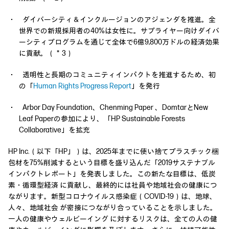
・ ダイバーシティ＆インクルージョンのアジェンダを推進。全
世界での新規採用者の40%は女性に。サプライヤー向けダイバ
ーシティプログラムを通じて全体で6億9,800万ドルの経済効果
に貢献。（＊3）
・ 透明性と長期のコミュニティインパクトを推進するため、初
の「
Human Rights Progress Report
」を発行
・ Arbor Day Foundation、Chenming Paper 、DomtarとNew
Leaf Paperの参加により、「HP Sustainable Forests
Collaborative」を拡充
HP Inc.（以下「HP」）は、2025年までに使い捨てプラスチック梱
包材を75%削減するという目標を盛り込んだ「2019サステナブル
インパクトレポート」を発表しました。この新たな目標は、低炭
素・循環型経済 に貢献し、最終的には社員や地域社会の健康につ
ながります。新型コロナウイルス感染症（COVID-19）は、地球、
人々、地域社会 が密接につながり合っていることを示しました。
一人の健康やウェルビーイング に対するリスクは、全ての人の健