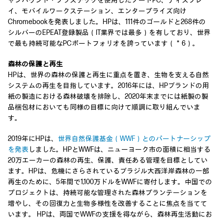
ャンバウンド・プラスチックを使用したノートPC、ディスプレ
イ、モバイルワークステーション、エンタープライズ向け
Chromebookを発表しました。HPは、111件のゴールドと268件の
シルバーのEPEAT登録製品（IT業界では最多）を有しており、世界
で最も持続可能なPCポートフォリオを誇っています（＊6）。
森林の保護と再生
HPは、世界の森林の保護と再生に重点を置き、生物を支える自然
システムの再生を目指しています。2016年には、HPブランドの用
紙の製造における森林破壊を排除し、2020年末までには紙製の製
品梱包材においても同様の目標に向けて順調に取り組んでいま
す。
2019年にHPは、
世界自然保護基金（WWF）とのパートナーシップ
を発表
しました。HPとWWFは、ニューヨーク市の面積に相当する
20万エーカーの森林の再生、保護、責任ある管理を目標としてい
ます。HPは、危機にさらされているブラジル大西洋岸森林の一部
再生のために、5年間で1,100万ドルをWWFに寄付します。中国での
プロジェクトは、持続可能な管理された森林プランテーションを
増やし、その回復力と生物多様性を改善することに焦点を当てて
います。 HPは、両国でWWFの支援を得ながら、森林再生活動にお