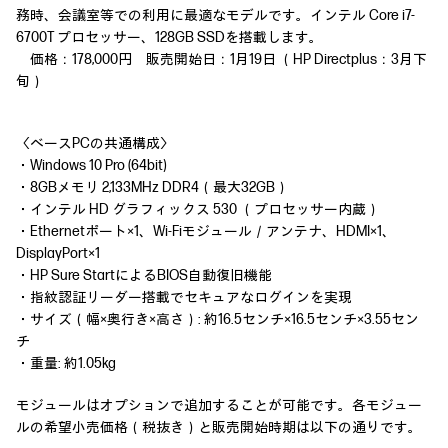
務時、会議室等での利用に最適なモデルです。インテル Core i7-
6700T プロセッサー、128GB SSDを搭載します。
価格：178,000円 販売開始日：1月19日 （HP Directplus：3月下
旬）
〈ベースPCの共通構成〉
・Windows 10 Pro (64bit)
・8GBメモリ 2,133MHz DDR4（最大32GB）
・インテル HD グラフィックス 530 （プロセッサー内蔵）
・Ethernetポート×1、Wi-Fiモジュール／アンテナ、HDMI×1、
DisplayPort×1
・HP Sure StartによるBIOS自動復旧機能
・指紋認証リーダー搭載でセキュアなログインを実現
・サイズ（幅×奥行き×高さ）: 約16.5センチ×16.5センチ×3.55セン
チ
・重量: 約1.05kg
モジュールはオプションで追加することが可能です。各モジュー
ルの希望小売価格（税抜き）と販売開始時期は以下の通りです。