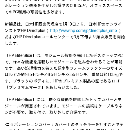
ボレーション機能を生かし会議での活用など、オフィススペース
でのPC利用の可能性を広げます。
新製品は、日本HP販売代理店で1月19日より、日本HPのオンライ
ンストアHP Directplus（
http://www.hp.com/jp/directplus_smb
）
およびHP Directplusコールセンターで3月下旬より順次販売を開始
します。
「HP Elite Slice」は、モジュール設計を採用したデスクトップPC
で、様々な機能を搭載したモジュールを組み合わせることが可能
です。高い処理能力を備えた超小型フォームファクターのサイズ
はわずか約16.5センチ×16.5センチ×3.55センチ、重量は約1.05kgで
す。ブラックのボディに、HPのプレミアム製品の証であるロゴ
「プレミマムマーク」をあしらいました。
「HP Elite Slice」には、様々な機能を搭載したトップカバーとモ
ジュールが用意されています。モジュールの接続はケーブルやネ
ジが不要で、取り付け、取り外しが容易です。
•コラボレーションカバー：カバー上のタッチキーを押すことでデ