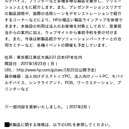
ルデバイス、プリンターなど多種多様な製品を展示し、ソリュー
ションとともに紹介します。また、プレゼンテーションエリアで
の製品説明や、実際の活用シーンをデモンストレーションで紹介
するコーナーなどにより、HPの幅広い製品ラインアップを体感で
きます。本施設の利用は法人のお客様を対象としており、営業担
当からの案内に加え、ウェブサイトから事前予約を受け付けま
す。また、今後は新製品紹介やソリューションパートナーとの合
同セミナーなど、各種イベントの開催も予定しています。
住所：東京都江東区大島2-2-1 日本HP本社内
開設日：2017年1月23日（月）
URL： http://www.hp.com/jp/cwc (1月23日公開予定)
展示機器：法人向けデスクトップPC、法人向けノートPC、モバイ
ルデバイス、シンクライアント、POS、ワークステーション、プ
リンターなど
※一部内容を更新いたしました。（2017年2月）
■
新製品に関する情報は、以下のURLを参照してください。