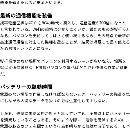
機能を備えたものが安全といえる。
最新の通信機能を装備
携帯電話回線は4Gから5Gの時代に突入し、通信速度が100倍になった
と言われている。Wi-Fiの規格は分かりにくいが、最新のものがWi-Fi 6と
なる。パソコンを支給してしばらく使い続けるなら、その時点で最新の
高速通信規格に対応した機種を選ぶことが、結局は満足して長く使える
ためお得ということになる。
Wi-Fi環境のない場所でパソコンを利用するシーンが多いなら、場所を
選ばず通信可能なLTE搭載パソコンを選べばどこでも快適な作業が可能
だ。
バッテリーの駆動時間
電源のない場所で作業しなければならないとき、バッテリーの残量を気
にしながら大切なデータを扱うのでは生産性も向上しない。
しかも、残量にまだ余裕があると思っていても、予想以上にバッテリー
を消費していることもある。そのような際に、電源を確保するために、
電源のあるカフェを探すという行為も明らかに無駄な時間である。モバ