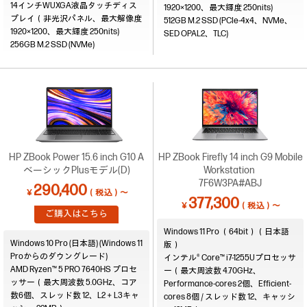
14インチWUXGA液晶タッチディス
1920×1200、最大輝度 250nits)
プレイ（非光沢パネル、最大解像度
512GB M.2 SSD (PCIe-4x4、NVMe、
1920×1200、最大輝度 250nits)
SED OPAL2、TLC)
256GB M.2 SSD (NVMe)
HP ZBook Power 15.6 inch G10 A
HP ZBook Firefly 14 inch G9 Mobile
ベーシックPlusモデル(D)
Workstation
7F6W3PA#ABJ
290,400
￥
（税込）～
377,300
￥
（税込）～
ご購入はこちら
Windows 11 Pro （64bit）（日本語
Windows 10 Pro (日本語) (Windows 11
版）
Proからのダウングレード)
インテル® Core™ i7-1255Uプロセッサ
AMD Ryzen™ 5 PRO 7640HS プロセ
ー（最大周波数 4.70GHz、
ッサー（最大周波数 5.0GHz、コア
Performance-cores 2個、Efficient-
数6個、スレッド数 12、L2＋L3キャ
cores 8個 / スレッド数 12、キャッシ