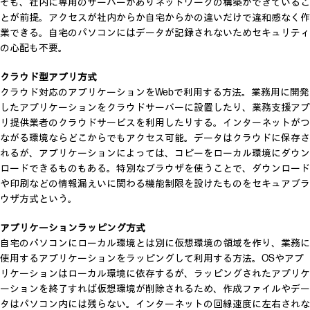
そも、社内に専用のサーバーがありネットワークの構築ができているこ
とが前提。アクセスが社内からか自宅からかの違いだけで違和感なく作
業できる。自宅のパソコンにはデータが記録されないためセキュリティ
の心配も不要。
クラウド型アプリ方式
クラウド対応のアプリケーションをWebで利用する方法。業務用に開発
したアプリケーションをクラウドサーバーに設置したり、業務支援アプ
リ提供業者のクラウドサービスを利用したりする。インターネットがつ
ながる環境ならどこからでもアクセス可能。データはクラウドに保存さ
れるが、アプリケーションによっては、コピーをローカル環境にダウン
ロードできるものもある。特別なブラウザを使うことで、ダウンロード
や印刷などの情報漏えいに関わる機能制限を設けたものをセキュアブラ
ウザ方式という。
アプリケーションラッピング方式
自宅のパソコンにローカル環境とは別に仮想環境の領域を作り、業務に
使用するアプリケーションをラッピングして利用する方法。OSやアプ
リケーションはローカル環境に依存するが、ラッピングされたアプリケ
ーションを終了すれば仮想環境が削除されるため、作成ファイルやデー
タはパソコン内には残らない。インターネットの回線速度に左右されな