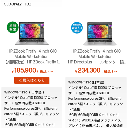
SED OPAL2、TLC)
HP ZBook Firefly 14 inch G10
HP ZBook Firefly 14 inch G10
Mobile Workstation
Mobile Workstation
【期間限定】HP ZBook Firefly 14
HP Directplusコールセンター限
inch G10 (UMA)ハイブリッドワー
定！台数限定で最短6営業日納品
185,900
234,300
￥
（税込）～
￥
（税込）～
クはこれでよかろーもん！蒼空の
可能 （0120-830-130）
キャンペーン
ご購入はこちら
Windows 11 Pro (日本語)
インテル® Core™ i5-1335U プロセッ
Windows 11 Pro （日本語）
サー（最大周波数 4.60GHz、
インテル® Core™ i5-1335U プロセッ
Performance-cores 2個、Efficient-
サー（最大周波数 4.60GHz、
cores 8個 / スレッド数 12、キャッシ
Performance-cores 2個、Efficient-
ュ 12MB）
cores 8個 / スレッド数 12、キャッシ
16GB(16GBx1) DDR5メモリ
ュ 12MB）
14インチWUXGA液晶タッチディス
16GB(16GBx1) DDR5メモリ
プレイ（非光沢パネル、最大解像度