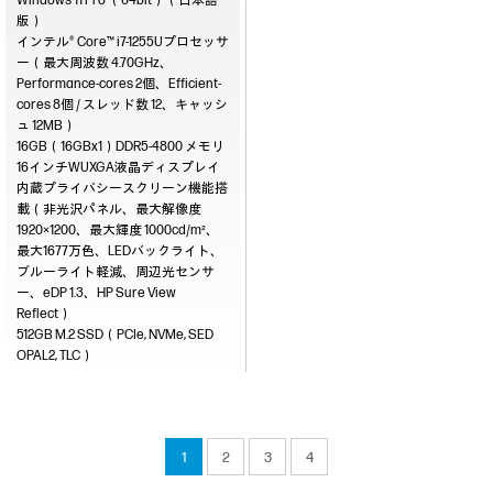
Windows 11 Pro （64bit）（日本語
版）
インテル® Core™ i7-1255Uプロセッサ
ー（最大周波数 4.70GHz、
Performance-cores 2個、Efficient-
cores 8個 / スレッド数 12、キャッシ
ュ 12MB）
16GB（16GBx1）DDR5-4800
16インチWUXGA液晶ディスプレイ
内蔵プライバシースクリーン機能搭
載（非光沢パネル、最大解像度
1920×1200、最大輝度 1000cd/m²、
最大1677万色、LEDバックライト、
ブルーライト軽減、周辺光センサ
ー、eDP 1.3、HP Sure View
Reflect）
512GB M.2 SSD（PCIe, NVMe, SED
OPAL2, TLC）
1
2
3
4