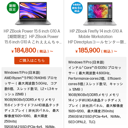
HP ZBook Power 15.6 inch G10 A
HP ZBook Firefly 14 inch G10 A
【期間限定】HP ZBook Power
Mobile Workstation
15.6 inch G10 A これええんちゃ
HP Directplusコールセンター限
う！ハイブリッドワークはこれ
定！台数限定で最短6営業日納品
184,800
185,900
￥
（税込）～
￥
（税込）～
や！ 唐紅のキャンペーン
可能 （0120-830-130）
ご購入はこちら
Windows 11 Pro (日本語)
インテル® Core™ i5-1335U プロセッ
Windows 11 Pro (日本語)
サー（最大周波数 4.60GHz、
AMD Ryzen™ 5 PRO 7640HS プロセ
Performance-cores 2個、Efficient-
ッサー（最大周波数 5.0GHz、コア
cores 8個 / スレッド数 12、キャッシ
数6個、スレッド数 12、L2＋L3キャ
ュ 12MB）
ッシュ 22MB）
16GB(16GBx1) DDR5メモリ
16GB(16GBx1) DDR5メモリ
14インチWUXGA液晶タッチディス
15.6インチワイドフルHD液晶タッチ
プレイ（非光沢パネル、最大解像度
ディスプレイ（非光沢パネル、最大
1920×1200、最大輝度 250nits)
解像度1920×1080、最大輝度
256GB M.2 SSD (PCIe-4x4、NVMe、
250nits)
SED OPAL2、TLC)
512GB M.2 SSD (PCIe-4x4、NVMe、