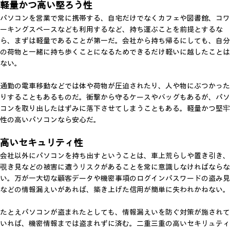
軽量かつ高い堅ろう性
パソコンを営業で常に携帯する、自宅だけでなくカフェや図書館、コワ
ーキングスペースなども利用するなど、持ち運ぶことを前提とするな
ら、まずは軽量であることが第一だ。会社から持ち帰るにしても、自分
の荷物と一緒に持ち歩くことになるためできるだけ軽いに越したことは
ない。
通勤の電車移動などでは体や荷物が圧迫されたり、人や物にぶつかった
りすることもあるものだ。衝撃から守るケースやバッグもあるが、パソ
コンを取り出したはずみに落下させてしまうこともある。軽量かつ堅牢
性の高いパソコンなら安心だ。
高いセキュリティ性
会社以外にパソコンを持ち出すということは、車上荒らしや置き引き、
覗き見などの被害に遭うリスクがあることを常に意識しなければならな
い。万が一大切な顧客データや機密事項のログインパスワードの盗み見
などの情報漏えいがあれば、築き上げた信用が簡単に失われかねない。
たとえパソコンが盗まれたとしても、情報漏えいを防ぐ対策が施されて
いれば、機密情報までは盗まれずに済む。二重三重の高いセキリュティ