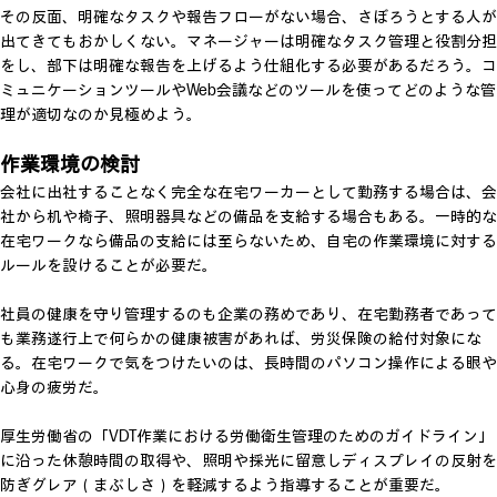
その反面、明確なタスクや報告フローがない場合、さぼろうとする人が
出てきてもおかしくない。マネージャーは明確なタスク管理と役割分担
をし、部下は明確な報告を上げるよう仕組化する必要があるだろう。コ
ミュニケーションツールやWeb会議などのツールを使ってどのような管
理が適切なのか見極めよう。
作業環境の検討
会社に出社することなく完全な在宅ワーカーとして勤務する場合は、会
社から机や椅子、照明器具などの備品を支給する場合もある。一時的な
在宅ワークなら備品の支給には至らないため、自宅の作業環境に対する
ルールを設けることが必要だ。
社員の健康を守り管理するのも企業の務めであり、在宅勤務者であって
も業務遂行上で何らかの健康被害があれば、労災保険の給付対象にな
る。在宅ワークで気をつけたいのは、長時間のパソコン操作による眼や
心身の疲労だ。
厚生労働省の「VDT作業における労働衛生管理のためのガイドライン」
に沿った休憩時間の取得や、照明や採光に留意しディスプレイの反射を
防ぎグレア（まぶしさ）を軽減するよう指導することが重要だ。