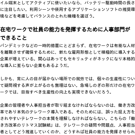
イル端末としてアクティブに使いたいなら、バッテリー駆動時間の長さ
に注目したい。利用シーンや使用するアプリケーションソフトの推奨環
境などを考慮してバランスのとれた機種を選ぼう。
在宅ワークで社員の能力を発揮するために人事部門が
できること
パンデミックなどの一時的措置にとどまらず、在宅ワークは有能な人材
を離職させず確保するために、新たな雇用形態として積極的に導入する
企業が増えている。関心はあってもセキリュティがネックになり本格的
な導入に至らない企業もあるようだ。
しかも、常に人の目が届かない場所での就労では、個々の生産性につい
て疑問視する声が上がるのも無理はない。急場しのぎの形だけの在宅ワ
ークでは、目指すべき生産性の向上も実現できないだろう。
企業の管理者や人事担当者が取り組まなければならないのは、働き方改
革であり本気のテレワーク導入である。そのためには、誤った捉え方を
されやすいテレワークの本質を理解しなければならない。こちらの「働
き方改革のリトマス試験紙」は、テレワークの疑問や問題点、人事担当
者としてどう推進していくのか、どうすれば社員の能力を発揮させられ