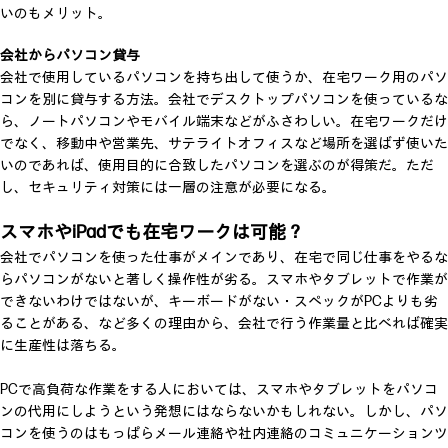
いのもメリット。
会社からパソコン貸与
会社で使用しているパソコンを持ち出して使うか、在宅ワーク用のパソ
コンを別に貸与する方法。会社でデスクトップパソコンを使っているな
ら、ノートパソコンやモバイル端末などがふさわしい。在宅ワークだけ
でなく、移動中や営業先、サテライトオフィスなど場所を選ばず使いた
いのであれば、使用目的に合致したパソコンを選ぶのが得策だ。ただ
し、セキュリティ対策には一層の注意が必要になる。
スマホやiPadでも在宅ワークは可能？
会社でパソコンを使った仕事がメインであり、在宅で同じ仕事をやるな
らパソコンがないと著しく操作性が劣る。スマホやタブレットで作業が
できないわけではないが、キーボードがない・スペックがPCよりも劣
ることがある、など多くの理由から、会社で行う作業量と比べれば確実
に生産性は落ちる。
PCで高負荷な作業をする人においては、スマホやタブレットをパソコ
ンの代用にしようという発想にはならないかもしれない。しかし、パソ
コンを使うのはもっぱらメール連絡や社内連絡のコミュニケーションツ