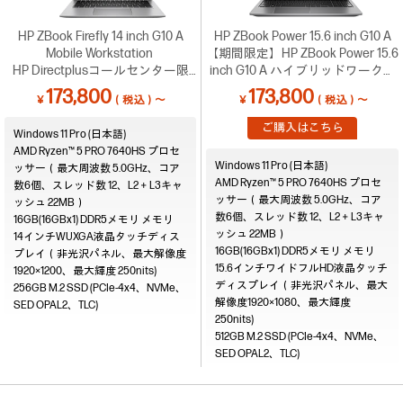
HP ZBook Firefly 14 inch G10 A
HP ZBook Power 15.6 inch G10 A
Mobile Workstation
【期間限定】HP ZBook Power 15.6
HP Directplusコールセンター限
inch G10 A ハイブリッドワークは
定！台数限定で最短6営業日納品
これでよかろーもん！真紅のキャ
173,800
173,800
￥
（税込）～
￥
（税込）～
可能 （0120-830-130）
ンペーン
ご購入はこちら
Windows 11 Pro (日本語)
AMD Ryzen™ 5 PRO 7640HS プロセ
Windows 11 Pro (日本語)
ッサー（最大周波数 5.0GHz、コア
AMD Ryzen™ 5 PRO 7640HS プロセ
数6個、スレッド数 12、L2＋L3キャ
ッサー（最大周波数 5.0GHz、コア
ッシュ 22MB）
数6個、スレッド数 12、L2＋L3キャ
16GB(16GBx1) DDR5メモリ
ッシュ 22MB）
14インチWUXGA液晶タッチディス
16GB(16GBx1) DDR5メモリ
プレイ（非光沢パネル、最大解像度
15.6インチワイドフルHD液晶タッチ
1920×1200、最大輝度 250nits)
ディスプレイ（非光沢パネル、最大
256GB M.2 SSD (PCIe-4x4、NVMe、
解像度1920×1080、最大輝度
SED OPAL2、TLC)
250nits)
512GB M.2 SSD (PCIe-4x4、NVMe、
SED OPAL2、TLC)