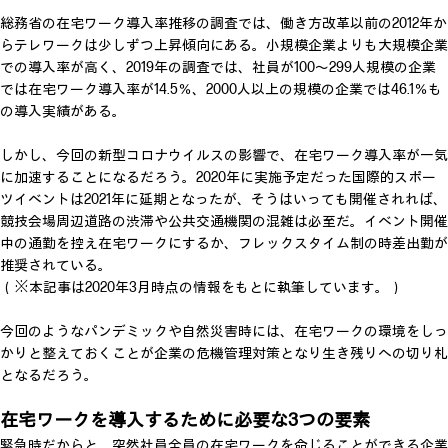
総務省の在宅ワーク導入率推移の調査では、働き方改革以前の2012年か
らテレワークは少しずつ上昇傾向にある。小規模企業よりも大規模企業
での導入率が高く、2019年の調査では、社員が100～299人規模の企業
では在宅ワーク導入率が14.5％、2000人以上の規模の企業では46.1％も
の導入実績がある。
しかし、今回の新型コロナウイルスの影響で、在宅ワーク導入率が一気
に加速することになるだろう。2020年に実施予定だった国際的スポー
ツイベントは2021年に延期となったが、そうはいっても開催されれば、
競技会場周辺道路の渋滞や公共交通機関の混雑は必至だ。イベント開催
中の通勤を控え在宅ワークにするか、フレックスタイム制の時差出勤が
推奨されている。
（※本記事は2020年3月時点の情報をもとに執筆しています。）
今回のようなパンデミックや自然災害時には、在宅ワークの環境をしっ
かりと整えておくことが企業の危機管理対策となり生き残りへの切り札
となるだろう。
在宅ワークを導入するために必要な3つの要素
緊急時だからと、突然社員全員の在宅ワークを命じることができる企業