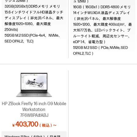
ッシュ 22MB）
ュ 12MB）
32GB(32GBx1) DDR5メモリ
16GB（16GBx1）DDR5-4800
15.6インチワイドフルHD液晶タッチ
14インチWUXGA 液晶ディスプレイ
ディスプレイ（非光沢パネル、最大
（非光沢パネル、最大解像度
解像度1920×1080、最大輝度
1920×1200、最大輝度 400cd/m²、最
250nits)
大1677万色、LEDバックライト、ブ
512GB M.2 SSD (PCIe-4x4、NVMe、
ルーライト軽減、周辺光センサー、
SED OPAL2、TLC)
eDP 1.4、省電力型）
512GB M.2 SSD（PCIe, NVMe, SED
OPAL2, TLC）
HP ZBook Firefly 16 inch G9 Mobile
Workstation
7F6W8PA#ABJ
403,700
￥
（税込）～