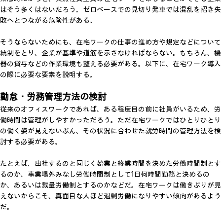
はそう多くはないだろう。ゼロベースでの見切り発車では混乱を招き失
敗へとつながる危険性がある。
そうならないためにも、在宅ワークの仕事の進め方や規定などについて
統制をとり、企業が基準や道筋を示さなければならない。もちろん、機
器の貸与などの作業環境も整える必要がある。以下に、在宅ワーク導入
の際に必要な要素を説明する。
勤怠・労務管理方法の検討
従来のオフィスワークであれば、ある程度目の前に社員がいるため、労
働時間は管理がしやすかっただろう。ただ在宅ワークではひとりひとり
の働く姿が見えないぶん、その状況に合わせた就労時間の管理方法を検
討する必要がある。
たとえば、出社するのと同じく始業と終業時間を決めた労働時間制とす
るのか、事業場外みなし労働時間制として1日何時間勤務と決めるの
か、あるいは裁量労働制とするのかなどだ。在宅ワークは働きぶりが見
えないからこそ、真面目な人ほど過剰労働になりやすい傾向があるよう
だ。