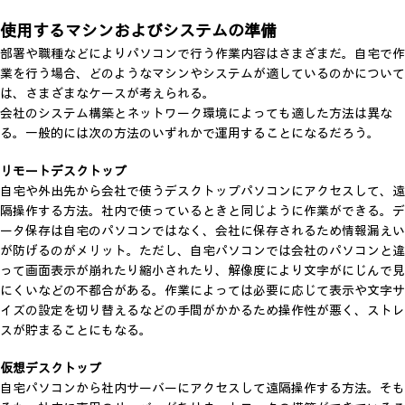
使用するマシンおよびシステムの準備
部署や職種などによりパソコンで行う作業内容はさまざまだ。自宅で作
業を行う場合、どのようなマシンやシステムが適しているのかについて
は、さまざまなケースが考えられる。
会社のシステム構築とネットワーク環境によっても適した方法は異な
る。一般的には次の方法のいずれかで運用することになるだろう。
リモートデスクトップ
自宅や外出先から会社で使うデスクトップパソコンにアクセスして、遠
隔操作する方法。社内で使っているときと同じように作業ができる。デ
ータ保存は自宅のパソコンではなく、会社に保存されるため情報漏えい
が防げるのがメリット。ただし、自宅パソコンでは会社のパソコンと違
って画面表示が崩れたり縮小されたり、解像度により文字がにじんで見
にくいなどの不都合がある。作業によっては必要に応じて表示や文字サ
イズの設定を切り替えるなどの手間がかかるため操作性が悪く、ストレ
スが貯まることにもなる。
仮想デスクトップ
自宅パソコンから社内サーバーにアクセスして遠隔操作する方法。そも