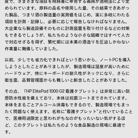
度で、さまざまな項目を税務署に申告する義務が酒税法により定
められています。原料の品名や使用した量、その結果できあがっ
た製品、つまり酒の製造量の実測値をはじめ、実に多岐にわたる
項目を計測・記録し、必要に応じて報告しなければなりません。
大企業なら製造設備そのものに計測装置を取り付けるなどの対策
もできるでしょうが、私たちのような小さな組織ではすべて人力
で対応せざるを得ず、繁忙期には本業の酒造りを圧迫しかねない
作業量に難儀していました。
以前、少しでも省力化できればという思いから、ノートPCを導入
しようとしたことがありましたが、製造現場は湿度が高いために
ハードウェア、特にキーボードの耐久性がネックになり、さらに
衛生面、品質管理面からも難しいと断念したことがありました。
その点、「HP ElitePad 1000 G2 看護タブレット」は非常に高い防
塵防水性能を備えており、本体は抗菌コートまでされています。
本体をまるごとアルコール消毒もできるので、製造現場でもまっ
たく問題なく使えます。名称に“看護タブレット”と付いていること
で、医療用途限定と思われがちなのがもったいない気がするほ
ど、このタブレットは私たちのような食品製造の現場に最適で
す。