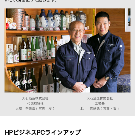
いしい焼酎造りに励みます。
大石酒造株式会社
大石酒造株式会社
代表取締役
工場長
大石 啓元氏（写真・左）
北川 喜継氏（写真・右）
HPビジネスPCラインアップ