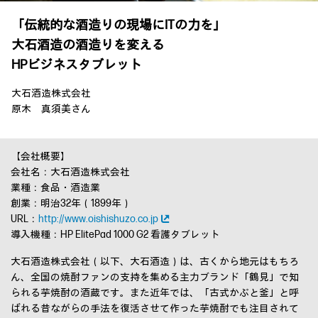
「伝統的な酒造りの現場にITの力を」
大石酒造の酒造りを変える
HPビジネスタブレット
大石酒造株式会社
原木 真須美さん
【会社概要】
会社名：大石酒造株式会社
業種：食品・酒造業
創業：明治32年（1899年）
URL：
http://www.oishishuzo.co.jp
導入機種：HP ElitePad 1000 G2 看護タブレット
大石酒造株式会社（以下、大石酒造）は、古くから地元はもちろ
ん、全国の焼酎ファンの支持を集める主力ブランド「鶴見」で知
られる芋焼酎の酒蔵です。また近年では、「古式かぶと釜」と呼
ばれる昔ながらの手法を復活させて作った芋焼酎でも注目されて