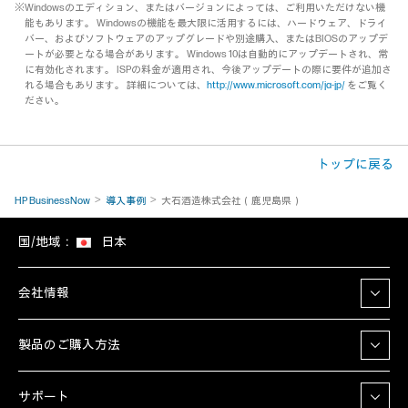
※Windowsのエディション、またはバージョンによっては、ご利用いただけない機
能もあります。 Windowsの機能を最大限に活用するには、ハードウェア、ドライ
バー、およびソフトウェアのアップグレードや別途購入、またはBIOSのアップデ
ートが必要となる場合があります。 Windows 10は自動的にアップデートされ、常
に有効化されます。 ISPの料金が適用され、今後アップデートの際に要件が追加さ
れる場合もあります。 詳細については、
http://www.microsoft.com/ja-jp/
をご覧く
ださい。
トップに戻る
HP BusinessNow
導入事例
大石酒造株式会社（鹿児島県）
国/地域：
日本
会社情報
製品のご購入方法
サポート