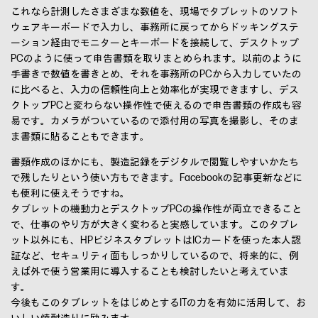
これなら計測したさまざまな数値を、現場でタブレットのソフト
ウェアキーボードで入力し、事務所に戻ってからドッキングステ
ーション経由でモニターとキーボードを接続して、デスクトップ
PCのように使って申告書類を取りまとめられます。以前のように
手書きで数値を書きとめ、それを事務所のPCから入力していたの
に比べると、入力の信頼性向上と効率化が実現できますし、デス
クトップPCと変わらない操作性で使えるので申告書類の作成も容
易です。カメラがついているので添付用の写真を撮影し、そのま
ま書類に貼ることもできます。
書類作成のほかにも、製造記録をデジタルで閲覧しやすいかたち
で残したりという使い方もできます。Facebookの記事更新などに
も便利に使えそうですね。
タブレットの機動力とデスクトップPCの操作性が両立できること
で、仕事のやり方が大きく変わると実感しています。このタブレ
ット以外にも、HPビジネスタブレットはICカードを使った本人認
証など、セキュリティ面もしっかりしているので、将来的に、例
えば外で使う営業用に導入することも検討したいと考えていま
す。
今後もこのタブレットをはじめとするITの力を有効に活用して、お