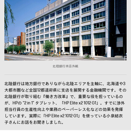
北陸銀行本店外観
北陸銀行は地方銀行でありながら北陸エリアを主軸に、北海道や3
大都市圏など全国12都道府県に支店を展開する金融機関です。その
北陸銀行が取り組む『働き方改革』で、重要な役を担っているの
が、HPの “2 in 1” タブレット、「HP Elite x2 1012 G1」。すでに渉外
担当行員の生産性向上や業務のペーパーレス化などの効果を発揮
しています。実際に「HP Elite x2 1012 G1」を使っている小泉結衣
子さんにお話をお聞きしました。