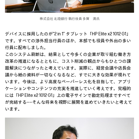
株式会社 北陸銀行 執行役員 多賀 満氏
デバイスに採用したのが“2 in 1” タブレット「HP Elite x2 1012 G1」
です。すべての渉外担当行員のほか、本部でも役員や外出の多い
行員に配布しました。
このシステム刷新は、結果として今多くの企業が取り組む働き方
改革の推進になるとともに、コスト削減の観点からもひとつの課
題解決につながったと考えています。実際に、経営会議や店長会
議から紙の資料が一切なくなるなど、すでに大きな効果が現れて
います。今後は、より高度なペーパーレス化を目指して、アプリ
ケーションやコンテンツの充実を推進していく考えです。究極的
には「HP Elite x2 1012 G1」上の電子サインで勘定処理まですべて
が完結する――そんな将来を視野に展開を進めていきたいと考えて
います。