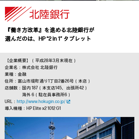
『働き方改革』を進める北陸銀行が
選んだのは、HP “2 in 1” タブレット
【企業概要】（平成28年3月末現在）
企業名：株式会社 北陸銀行
業種：金融
住所：富山市堤町通り1丁目2番26号（本店）
店舗数：国内 187（本支店145、出張所42）
海外 6（駐在員事務所6）
URL：
http://www.hokugin.co.jp/
導入機種：HP Elite x2 1012 G1