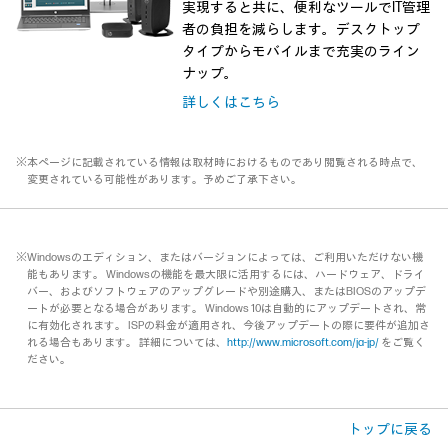
実現すると共に、便利なツールでIT管理
者の負担を減らします。デスクトップ
タイプからモバイルまで充実のライン
ナップ。
詳しくはこちら
※本ページに記載されている情報は取材時におけるものであり閲覧される時点で、
変更されている可能性があります。予めご了承下さい。
※Windowsのエディション、またはバージョンによっては、ご利用いただけない機
能もあります。 Windowsの機能を最大限に活用するには、ハードウェア、ドライ
バー、およびソフトウェアのアップグレードや別途購入、またはBIOSのアップデ
ートが必要となる場合があります。 Windows 10は自動的にアップデートされ、常
に有効化されます。 ISPの料金が適用され、今後アップデートの際に要件が追加さ
れる場合もあります。 詳細については、
http://www.microsoft.com/ja-jp/
をご覧く
ださい。
トップに戻る