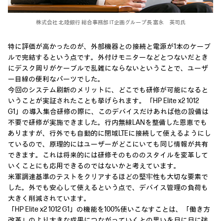
株式会社 北陸銀行 総合事務部 IT企画グループ長 富永 英司氏
特に評価が高かったのが、外部機器との接続と電源が1本のケーブ
ルで完結するという点です。外付けモニターなどとつないだとき
にデスク周りがケーブルで乱雑にならないということで、ユーザ
ー目線の便利なパーツでした。
今回のシステム刷新のメリットに、どこでも研修が可能になると
いうことが実証されたことも挙げられます。「HP Elite x2 1012
G1」の導入集合研修の際に、このデバイスだけあれば他の設備は
不要で研修が実施できました。行内無線LANを整備した恩恵でも
ありますが、行外でも自動的に閉域LTEに接続して使えるようにし
ているので、原理的にはユーザーがどこにいても同じ情報が共有
できます。これは将来的には研修そのもののスタイルを変革して
いくことにも応用できるのではないかと考えています。
米軍調達基準のテストをクリアするほどの堅牢性も大切な要素で
した。外でも安心して使えるという点で、デバイス管理の負荷も
大きく削減されています。
「HP Elite x2 1012 G1」の機能を100%使いこなすことは、「働き方
改革」のより大きな成果につながっていくとの思いを日に日に強