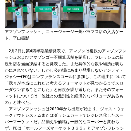
アマゾンフレッシュ、ニュージャージー州パラマス店の入店ゲー
ト。平山撮影
2月2日に第4四半期業績発表で、アマゾンは複数のアマゾンフレ
ッシュおよびアマゾンゴー不採算店舗を閉店し、フレッシュの新
規出店を当面凍結すると発表した。まだ具体的な数や場所は明ら
かにされていない。しかし公の場にあまり登場しないアンディ・
ジャシーCEOはコンファランスコールに参加し、この理由について
「我々が本当にこれだと考えるフォーマットが見つかるまでスロ
ーダウンすることにした」と何度か繰り返した。またそのフォー
マットについては「他社との差別性と経済的なバリューがあるも
の」と述べた。
アマゾンフレッシュは2020年から出店が始まり、ジャストウォ
ークアウトシステムまたはダッシュカートでレジレス化したスー
パーマーケットだ。品揃えや価格は一般的なスーパーと変わら
ず、PBは「ホールフーズマーケット３６５」とアマゾンフレッシ