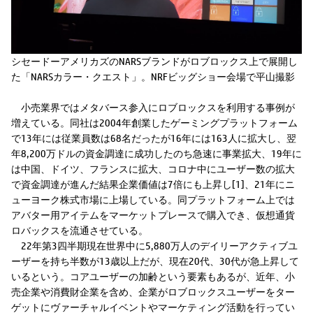
シセードーアメリカズのNARSブランドがロブロックス上で展開し
た「NARSカラー・クエスト」。NRFビッグショー会場で平山撮影
小売業界ではメタバース参入にロブロックスを利用する事例が
増えている。同社は2004年創業したゲーミングプラットフォーム
で13年には従業員数は68名だったが16年には163人に拡大し、翌
年8,200万ドルの資金調達に成功したのち急速に事業拡大、19年に
は中国、ドイツ、フランスに拡大、コロナ中にユーザー数の拡大
で資金調達が進んだ結果企業価値は7倍にも上昇し[1]、21年にニ
ューヨーク株式市場に上場している。同プラットフォーム上では
アバター用アイテムをマーケットプレースで購入でき、仮想通貨
ロバックスを流通させている。
22年第3四半期現在世界中に5,880万人のデイリーアクティブユ
ーザーを持ち半数が13歳以上だが、現在20代、30代が急上昇して
いるという。コアユーザーの加齢という要素もあるが、近年、小
売企業や消費財企業を含め、企業がロブロックスユーザーをター
ゲットにヴァーチャルイベントやマーケティング活動を行ってい