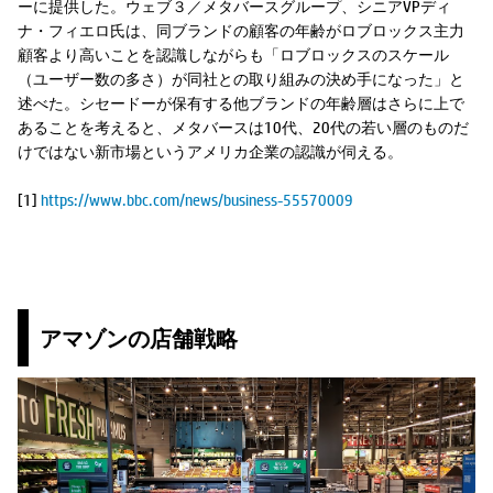
ーに提供した。ウェブ３／メタバースグループ、シニアVPディ
ナ・フィエロ氏は、同ブランドの顧客の年齢がロブロックス主力
顧客より高いことを認識しながらも「ロブロックスのスケール
（ユーザー数の多さ）が同社との取り組みの決め手になった」と
述べた。シセードーが保有する他ブランドの年齢層はさらに上で
あることを考えると、メタバースは10代、20代の若い層のものだ
けではない新市場というアメリカ企業の認識が伺える。
[1]
https://www.bbc.com/news/business-55570009
アマゾンの店舗戦略