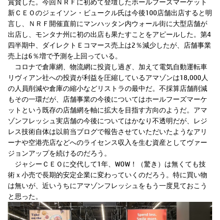
賞賛した。今回ＮＲＦに初めて登壇したホールフーズマーケット
新ＣＥＯのジェイソン・ビュークル氏は今後100店舗出店すると明
言し、ＮＲＦ開催直前にマンハッタン内ウォール街に大型店舗が
出店し、モンタナ州に初の出店も果たすことをアピールした。第4
四半期中、ダイレクトＥコマース売上は2％減少したが、店舗事業
売上は6％増で予測を上回っている。
コロナで倉庫網、物流網に投資し過ぎ、加えて電気自動運転車
リヴィアン社への投資が利益を圧縮しているアマゾンは18,000人
の人員削減や倉庫の縮小などリストラの最中だ。不採算店舗削減
もその一環だが、店舗事業の今後についてはホールフーズマーケ
ットという既存の店舗網を軸に拡大を目指す方向のようだ。アマ
ゾンフレッシュ実店舗の今後についてはかなり不透明だが、レジ
レス技術自体は以前当ブログで報告させていただいたようなアリ
ーナや空港売店などへのライセンス収入を生む資産としてヴァー
ジョンアップを続けるのだろう。
ジャシーＣＥＯに交代して1年、WOW！（驚き）は無くても技
術ｘ小売で長期的安定企業に変わっていくのだろう。特に買い物
は無いが、近いうちにアマゾンフレッシュをもう一度見ておこう
と思った。