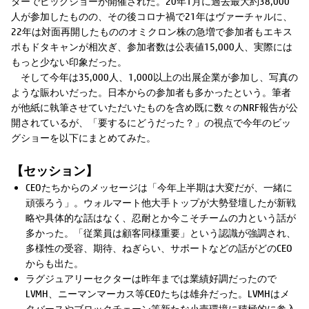
ターでビッグショーが開催された。20年1月に過去最大約38,000
人が参加したものの、その後コロナ禍で21年はヴァーチャルに、
22年は対面再開したもののオミクロン株の急増で参加者もエキス
ポもドタキャンが相次ぎ、参加者数は公表値15,000人、実際には
もっと少ない印象だった。
そして今年は35,000人、1,000以上の出展企業が参加し、写真の
ような賑わいだった。日本からの参加者も多かったという。筆者
が他紙に執筆させていただいたものを含め既に数々のNRF報告が公
開されているが、「要するにどうだった？」の視点で今年のビッ
グショーを以下にまとめてみた。
【セッション】
CEOたちからのメッセージは「今年上半期は大変だが、一緒に
頑張ろう」。ウォルマート他大手トップが大勢登壇したが新戦
略や具体的な話はなく、忍耐とか今こそチームの力という話が
多かった。「従業員は顧客同様重要」という認識が強調され、
多様性の受容、期待、ねぎらい、サポートなどの話がどのCEO
からも出た。
ラグジュアリーセクターは昨年までは業績好調だったので
LVMH、ニーマンマーカス等CEOたちは雄弁だった。LVMHはメ
タバースやブロックチェーン等新たな小売環境に積極的に参入