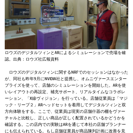
ロウズのデジタルツィンとARによるシミュレーションで売場を確
認。出典：ロウズ社広報資料
Play
Play
Play
ロウズのデジタルツィンに関するNRFでのセッションはなかった
が、同社も昨年9月にNVIDIA社と提携し、オムニヴァースエンター
プライズを使って、店舗のシミュレーションを開始した。ARを使
いレイアウトの再設定、補充サポート、リアルタイムなコラボレ
ーション、「X線ヴィジョン」を行っている。店舗従業員は「マジ
Video
Video
Video
ック・リープ２」ARヘッドセットを着用してデジタルツィンと双
方向体験をする。ここで、従業員は現実の店舗什器の棚をヴァー
チャルと比較し、正しい商品が正しく配置されているかどうかを
確認する。この店内での実験はARを通じて本社の店舗プランナー
にも伝えられている。もし店舗従業員が商品陳列計画に改善を見