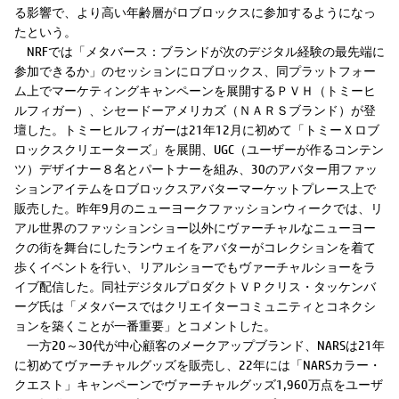
る影響で、より高い年齢層がロブロックスに参加するようになっ
たという。
NRFでは「メタバース：ブランドが次のデジタル経験の最先端に
参加できるか」のセッションにロブロックス、同プラットフォー
ム上でマーケティングキャンペーンを展開するＰＶＨ（トミーヒ
ルフィガー）、シセードーアメリカズ（ＮＡＲＳブランド）が登
壇した。トミーヒルフィガーは21年12月に初めて「トミーＸロブ
ロックスクリエーターズ」を展開、UGC（ユーザーが作るコンテン
ツ）デザイナー８名とパートナーを組み、30のアバター用ファッ
ションアイテムをロブロックスアバターマーケットプレース上で
販売した。昨年9月のニューヨークファッションウィークでは、リ
アル世界のファッションショー以外にヴァーチャルなニューヨー
クの街を舞台にしたランウェイをアバターがコレクションを着て
歩くイベントを行い、リアルショーでもヴァーチャルショーをラ
イブ配信した。同社デジタルプロダクトＶＰクリス・タッケンバ
ーグ氏は「メタバースではクリエイターコミュニティとコネクシ
ョンを築くことが一番重要」とコメントした。
一方20～30代が中心顧客のメークアップブランド、NARSは21年
に初めてヴァーチャルグッズを販売し、22年には「NARSカラー・
クエスト」キャンペーンでヴァーチャルグッズ1,960万点をユーザ