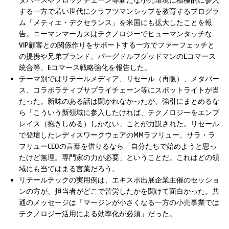
する一方で若い世代にクラフツマンシップを教育するプログラ
ム「メティエ・デクセランス」を米国にも拡大したことを報
告。ニーマンマーカスはテクノロジーでヒューマンタッチな
VIP顧客との関係作りをサポートする一方でファーフェッチと
の提携や兄弟ブランド、バーグドルフグッドマンのEコマース
統合等、Eコマース戦略強化を報告した。
テーマ別ではリテールメディア、リセール（再販）、メタバー
ス、コラボラティブサプライチェーン等にスポットライトが当
たった。新味のある話は聞かれなかったが、強引にまとめるな
ら「こういう新領域に参入したければ、テクノロジーをエンブ
レイス（抱きしめる）しかない」ことが力説された。リセール
で登壇したレディスワークウェアのMMラフリュー、サラ・ラ
フリューCEOの言葉を借りるなら「自分たちで始めようと思っ
たけど無理。専門家の力が必要」ということだ。これはどの領
域にも当てはまる言葉だろう。
リテールテックの実用例は、エキスポ出展企業主催のセッショ
ンの方が、担当者がどこで苦労したかを聞けて面白かった。共
通のメッセージは「マージンが小さくなる一方の小売事業では
テクノロジー活用による効率化が必須」だった。