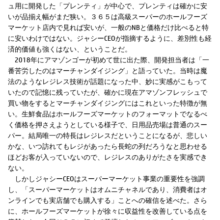
ュ用に開発した「プレンティ」が中心で、プレンティは確かに安
いが品揃え幅がまだ狭い。３６５は高級スーパーのホールフーズ
マーケット店内で見れば安いが、一般のNBと価格だけ比べると特
に安いわけではない。ジャシーCEOが指摘するように、差別性も経
済的価値も強くはない、ということだ。
2018年にアマゾンゴーが初めて世に出た際、開発担当者は「一
番苦労したのはマーチャンダイジング」と語っていた。当時は魔
法のようなレジレス技術が話題になった中、妙に実感がこもって
いたので記憶に残っていたが、確かに現在アマゾンフレッシュで
買い物をするとマーチャンダイジングにはこれといった特徴が無
い。生鮮食品はホールフーズマーケットのフォーマットでなるべ
く価格を押さえようとしている様子で、日用品売場は普通のスー
パー。結局唯一の特長はレジレスだということになるが、悲しい
かな、いつ訪れてもレジがあったら長蛇の列だろうなと思わせる
ほどお客が入っていないので、レジレスのありがたさを実感でき
ない。
しかしジャシーCEOはスーパーマーケット事業の重要性を強調
し、「スーパーマーケットはオムニチャネルであり、消費者はオ
ンラインでも実店舗でも購入する」ことへの確信を述べた。さら
に、ホールフーズマーケットが徐々に収益性を改善している点を