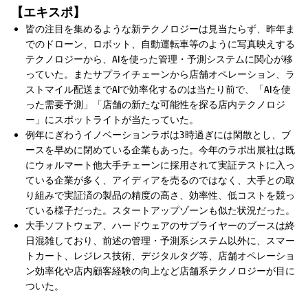
【エキスポ】
皆の注目を集めるような新テクノロジーは見当たらず、昨年ま
でのドローン、ロボット、自動運転車等のように写真映えする
テクノロジーから、AIを使った管理・予測システムに関心が移
っていた。またサプライチェーンから店舗オペレーション、ラ
ストマイル配送までAIで効率化するのは当たり前で、「AIを使
った需要予測」「店舗の新たな可能性を探る店内テクノロジ
ー」にスポットライトが当たっていた。
例年にぎわうイノベーションラボは3時過ぎには閑散とし、ブ
ースを早めに閉めている企業もあった。今年のラボ出展社は既
にウォルマート他大手チェーンに採用されて実証テストに入っ
ている企業が多く、アイディアを売るのではなく、大手との取
り組みで実証済の製品の精度の高さ、効率性、低コストを競っ
ている様子だった。スタートアップゾーンも似た状況だった。
大手ソフトウェア、ハードウェアのサプライヤーのブースは終
日混雑しており、前述の管理・予測系システム以外に、スマー
トカート、レジレス技術、デジタルタグ等、店舗オペレーショ
ン効率化や店内顧客経験の向上など店舗系テクノロジーが目に
ついた。