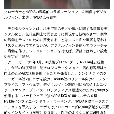
クローガーとNVIDIAの戦略的コラボレーション。左画像はデジタ
ルツィン。出典：NVIDIA広報資料
デジタルツインとは、現実空間のモノや環境に関する情報をデ
ジタル化し、仮想空間上で同じように再現する技術をさす。実際
の店舗をテストのために変更することはコスト面や顧客を惑わす
リスクがあってできないが、デジタルツィンを使ってヴァーチャ
ル店舗を作り、シミュレーションを行えば、店舗では難しい設定
や測定が可能だ。
クローガーは昨年3月、AI技術プロバイダー、NVIDIA社と提携
し、食品の鮮度管理、配送ロジスティクス向上、店内顧客経験の
向上のためAIの活用を拡げることを発表した。シンシナティのク
ローガー本社内にラボを設け、NVIDIA社のリテール向けAIエンター
プライズソフトウェア、デジタルツィン制作用にNVIDIAオムニヴ
ァースエンタープライズ、ロジスティクス最適化のためにcuOptを
使用する。ハードウェアではNVIDIA DGX A100システム９機、
NVIDIAインフィニバンドネットワーキング、NVIDIA RTXワークステ
ーションを導入する。ラボではクローガーの約2,800店舗から実用
的なインサイト（洞察）を収集し、以下のような目的にAI技術を