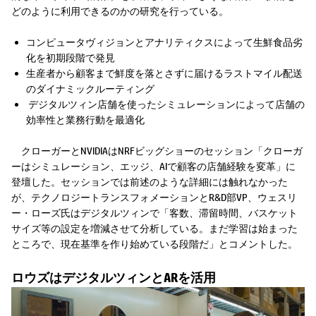
どのように利用できるのかの研究を行っている。
コンピュータヴィジョンとアナリティクスによって生鮮食品劣
化を初期段階で発見
生産者から顧客まで鮮度を落とさずに届けるラストマイル配送
のダイナミックルーティング
デジタルツィン店舗を使ったシミュレーションによって店舗の
効率性と業務行動を最適化
クローガーとNVIDIAはNRFビッグショーのセッション「クローガ
ーはシミュレーション、エッジ、AIで顧客の店舗経験を変革」に
登壇した。セッションでは前述のような詳細には触れなかった
が、テクノロジートランスフォメーションとR&D部VP、ウェスリ
ー・ローズ氏はデジタルツィンで「客数、滞留時間、バスケット
サイズ等の設定を増減させて分析している。まだ学習は始まった
ところで、現在基準を作り始めている段階だ」とコメントした。
ロウズはデジタルツィンとARを活用