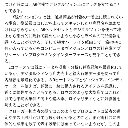
つけた時には、AR付箋でデジタルツィン上にフラグを立てること
ができる。
「X線ヴィジョン」とは、通常商品が什器の一番上に積まれてい
る場合、従業員ははしごを上ってスキャンしたり商品名を読まな
ければならないが、ARヘッドセットとデジタルツィンを使って地
上から部分的に隠れて読めないような小さなラベルの商品情報を
調べることができる。そしてARオバーレイを経由して、箱の中に
何が入っているかをコンピュータヴィジョンとロウズ社在庫アプ
リケーションプログラミングインターフェースが見ることができ
る。
Eコマースでは既にデータを収集・分析し顧客経験を最適化して
いるが、デジタルツィンも店内売上と顧客行動データを使って店
内経験を最適化できる。３Dヒートマップとヴィジュアルインディ
ケーターを使えば、頻繁に一緒に購入されるアイテムを認識し、
近くに陳列することもできる。ロウズのような大型店ではこれだ
けでも平均客単価の向上や購入率、ロイヤリティなどに好影響を
与えることができる。
クローガー担当者の話ではこのようなプロジェクトは業者の選
定やテスト設計だけでも数か月かかるとのこと。まだ両社共に具
体的な成果を数字で表す段階には至っていないようだが、このよ