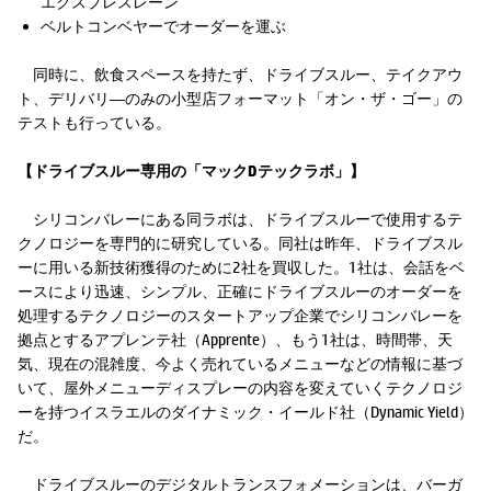
エクスプレスレーン
ベルトコンベヤーでオーダーを運ぶ
同時に、飲食スペースを持たず、ドライブスルー、テイクアウ
ト、デリバリ―のみの小型店フォーマット「オン・ザ・ゴー」の
テストも行っている。
【ドライブスルー専用の「マックDテックラボ」】
シリコンバレーにある同ラボは、ドライブスルーで使用するテ
クノロジーを専門的に研究している。同社は昨年、ドライブスル
ーに用いる新技術獲得のために2社を買収した。1社は、会話をベ
ースにより迅速、シンプル、正確にドライブスルーのオーダーを
処理するテクノロジーのスタートアップ企業でシリコンバレーを
拠点とするアプレンテ社（Apprente）、もう1社は、時間帯、天
気、現在の混雑度、今よく売れているメニューなどの情報に基づ
いて、屋外メニューディスプレーの内容を変えていくテクノロジ
ーを持つイスラエルのダイナミック・イールド社（Dynamic Yield）
だ。
ドライブスルーのデジタルトランスフォメーションは、バーガ