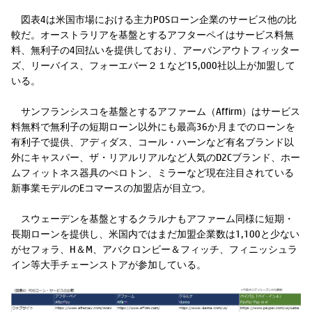
図表4は米国市場における主力POSローン企業のサービス他の比
較だ。オーストラリアを基盤とするアフターペイはサービス料無
料、無利子の4回払いを提供しており、アーバンアウトフィッター
ズ、リーバイス、フォーエバー２１など15,000社以上が加盟して
いる。
サンフランシスコを基盤とするアファーム（Affirm）はサービス
料無料で無利子の短期ローン以外にも最高36か月までのローンを
有利子で提供、アディダス、コール・ハーンなど有名ブランド以
外にキャスパー、ザ・リアルリアルなど人気のD2Cブランド、ホー
ムフィットネス器具のぺロトン、ミラーなど現在注目されている
新事業モデルのEコマースの加盟店が目立つ。
スウェーデンを基盤とするクラルナもアファーム同様に短期・
長期ローンを提供し、米国内ではまだ加盟企業数は1,100と少ない
がセフォラ、H＆M、アバクロンビー＆フィッチ、フィニッシュラ
イン等大手チェーンストアが参加している。