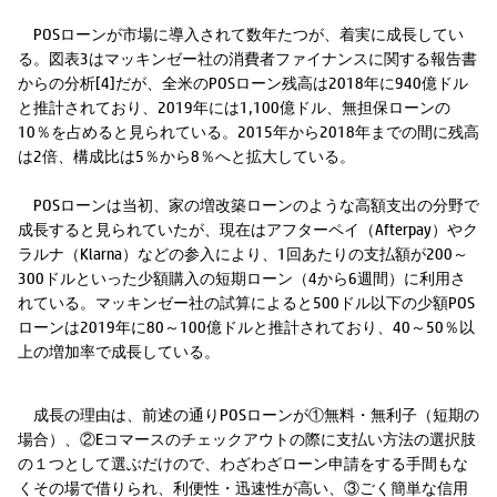
POSローンが市場に導入されて数年たつが、着実に成長してい
る。図表3はマッキンゼー社の消費者ファイナンスに関する報告書
からの分析[4]だが、全米のPOSローン残高は2018年に940億ドル
と推計されており、2019年には1,100億ドル、無担保ローンの
10％を占めると見られている。2015年から2018年までの間に残高
は2倍、構成比は5％から8％へと拡大している。
POSローンは当初、家の増改築ローンのような高額支出の分野で
成長すると見られていたが、現在はアフターペイ（Afterpay）やク
ラルナ（Klarna）などの参入により、1回あたりの支払額が200～
300ドルといった少額購入の短期ローン（4から6週間）に利用さ
れている。マッキンゼー社の試算によると500ドル以下の少額POS
ローンは2019年に80～100億ドルと推計されており、40～50％以
上の増加率で成長している。
成長の理由は、前述の通りPOSローンが①無料・無利子（短期の
場合）、②Eコマースのチェックアウトの際に支払い方法の選択肢
の１つとして選ぶだけので、わざわざローン申請をする手間もな
くその場で借りられ、利便性・迅速性が高い、③ごく簡単な信用