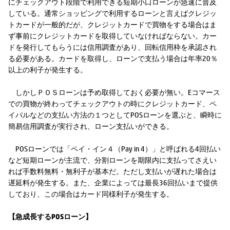
にチェックアウト段階で利用できる短期小口ローンが急速に普及
している。通常ショッピングで利用するローンと言えばクレジッ
トカードが一般的だが、クレジットカードで買物をする場合はま
ず事前にクレジットカードを取得していなければならない。カー
ドを発行してもらうには信用調査があり、回転信用枠を承認され
る必要がある。カードを取得し、ローンで支払う場合は年率20％
以上の利子が発生する。
しかしＰＯＳローンは予め取得しておく必要が無い。Eコマース
での買物が終わってチェックアウトの時にクレジットカード、ペ
イパルなどの支払い方法の１つとしてPOSローンを選ぶと、瞬時に
簡易信用調査が実行され、ローン支払いができる。
POSローンでは「ペイ・イン４（Pay in 4）」と呼ばれる4回払い
など短期ローンが主流で、分割ローンを期限内に支払ってさえい
れば手数料無料・無利子が基本だ。ただし支払いが遅れた場合は
遅延料が発生する。また、企業によっては最長36回払いまで提供
しており、この場合はカード同様利子が発生する。
【急成長するPOSローン】