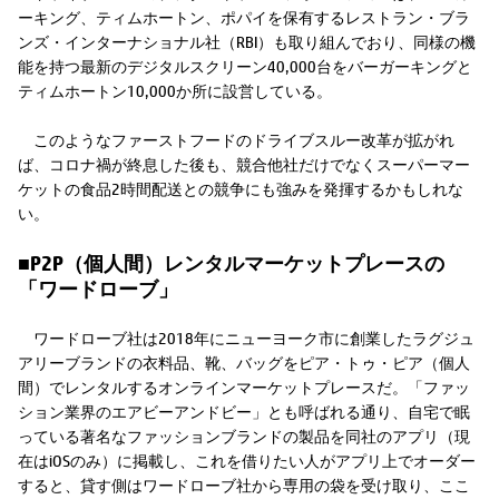
ーキング、ティムホートン、ポパイを保有するレストラン・ブラ
ンズ・インターナショナル社（RBI）も取り組んでおり、同様の機
能を持つ最新のデジタルスクリーン40,000台をバーガーキングと
ティムホートン10,000か所に設営している。
このようなファーストフードのドライブスルー改革が拡がれ
ば、コロナ禍が終息した後も、競合他社だけでなくスーパーマー
ケットの食品2時間配送との競争にも強みを発揮するかもしれな
い。
■P2P（個人間）レンタルマーケットプレースの
「ワードローブ」
ワードローブ社は2018年にニューヨーク市に創業したラグジュ
アリーブランドの衣料品、靴、バッグをピア・トゥ・ピア（個人
間）でレンタルするオンラインマーケットプレースだ。「ファッ
ション業界のエアビーアンドビー」とも呼ばれる通り、自宅で眠
っている著名なファッションブランドの製品を同社のアプリ（現
在はiOSのみ）に掲載し、これを借りたい人がアプリ上でオーダー
すると、貸す側はワードローブ社から専用の袋を受け取り、ここ