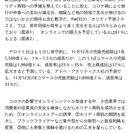
リディ商戦への準備を整えていることに加え、コロナ禍により旅
行や外食への支出が減る分、物販など他の領域で支出が伸びるの
ではないかとの期待も含む数字だ。PwC社の「ホリディ予測２０
２０」では、前年同様か前年より多く支出する人は55％とみられ
ており（図表1）、オンラインでの購入を予定している人は61％に
も上る（図表2）。
デロイト社はもう少し保守的に、11月12月小売販売総額は1兆
1,500億ドル、1％～1.5％の成長だが、このうちEコマース小売販
売額は1,960億ドル、成長率は25％～35％、売上構成比は17％に
拡大すると予測している。アドベ・アナリティクス社の予測で
も、11月12月のEコマース小売販売額は1,890億ドル、成長率は
33％だ。
コロナの影響でオンラインシフトが加速する中、小売業界では
消費者や従業員の安全を確保しながらホリディ商戦を成功させる
ため、①オンラインストアへの誘導、②ホリディ商戦の期間を拡
大し、ブラックフライデーなど集中型から分散型へと販促戦略を
変更、③他にも密集と接触を避けるための工夫を凝らしている。