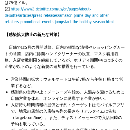
は75億ドル。
[2]
https://www2.deloitte.com/us/en/pages/about-
deloitte/articles/press-releases/amazon-prime-day-and-other-
retailers-promotional-events-jumpstart-the-holiday-season.html
【感染拡大防止の新たな対策】
店舗では5月の再開以降、店内の頻繁な清掃やショッピングカー
トの除菌、店内に除菌ハンドクリーナーの設置、マスク着用義
務、入店者数制限を継続しているが、ホリディ期間中には多くの
企業が以下のような新規の追加措置を行っている。
営業時間の拡大：ウォルマートは午前7時から午後11時まで営
業するなど。
感謝祭の営業中止：メーシーズを始め、人混みを避けるために
店舗営業を休み、オンラインに誘導する企業が多い。
入店待ち時間情報の提供と予約：ターゲットはモバイルアプリ
で、地元の店舗の入店待ち列の長さをリアルタイムに告知
（Target.com/line）。また、テキストメッセージで入店日時の
予約も取っている。