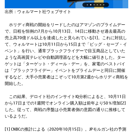
出所：ウォルマート社ウェブサイト
ホリディ商戦の開始をリードしたのはアマゾンのプライムデー
で、日程を恒例の7月から10月13日、14日に移動させ過去最高の
売上高70億ドル以上を達成したと見られている[1]。これに対抗し
て、ウォルマートは10月11日から15日まで「ビッグ・セーブ・イ
ベント」を行い、通常ブラックフライデーで目玉商品としていた
ような高画質テレビや自動調理器などを大幅に値引きした。ター
ゲットは「ターゲット・ディール・デー」を、家電のベストバイ
は「ブラックフライデー」イベントをプライムデーと同日に開催
するなど、大手小売業者はこぞって10月第2週からホリディ商戦を
開始した。
この結果、デロイト社のインサイトIQ分析によると、10月11日
から17日までの1週間でオンライン購入額は前年より50％増加[2]
した。従って、商戦の序盤は小売業者側の意図の通りに推移して
いるようだ。
[1] CNBCの推計による（2020年10月15日）。JPモルガン社の予測