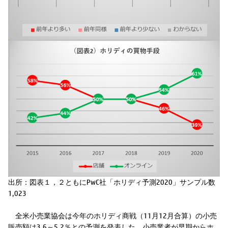
出所：図表１，２ともにPwC社「ホリディ予測2020」サンプル数
1,023
全米小売業協会は今年のホリディ商戦（11月12月合算）の小売
販売額は3.6～5.2％との予測を発表した。小売業者が早期からホ