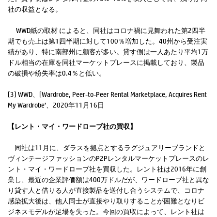
社の収益となる。
WWD紙の取材 によると、同社はコロナ禍に見舞われた第2四半
期でも売上は第1四半期に対して100％増加した。40州から受注実
績があり、特に南部州に顧客が多い。貸す側は一人あたり平均1万
ドル相当の在庫を同社マーケットプレースに掲載しており、製品
の破損や紛失率は0.4％と低い。
[3] WWD、[Wardrobe, Peer-to-Peer Rental Marketplace, Acquires Rent
My Wardrobe’、2020年11月16日
【レント・マイ・ワードローブ社の買収】
同社は11月に、ダラスを拠点とするラグジュアリーブランドと
ヴィンテージファッションのP2Pレンタルマーケットプレースのレ
ント・マイ・ワードローブ社を買収した。レント社は2016年に創
業し、最近の企業評価額は400万ドルだが、ワードローブ社と異な
り貸す人と借りる人が直接製品を送付し合うシステムで、コロナ
感染拡大後は、他人同士が直接やり取りすることが困難となりビ
ジネスモデルが足場を失った。今回の買収によって、レント社は