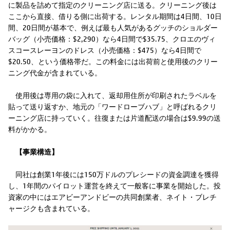
に製品を詰めて指定のクリーニング店に送る。クリーニング後は
ここから直接、借りる側に出荷する。レンタル期間は4日間、10日
間、20日間が基本で、例えば最も人気があるグッチのショルダー
バッグ（小売価格：$2,290）なら4日間で$35.75、クロエのヴィ
スコースレーヨンのドレス（小売価格：$475）なら4日間で
$20.50、という価格帯だ。この料金には出荷前と使用後のクリー
ニング代金が含まれている。
使用後は専用の袋に入れて、返却用住所が印刷されたラベルを
貼って送り返すか、地元の「ワードローブハブ」と呼ばれるクリ
ーニング店に持っていく。往復または片道配送の場合は$9.99の送
料がかかる。
【事業構造】
同社は創業1年後には150万ドルのプレシードの資金調達を獲得
し、1年間のパイロット運営を終えて一般客に事業を開始した。投
資家の中にはエアビーアンドビーの共同創業者、ネイト・ブレチ
ャージクも含まれている。