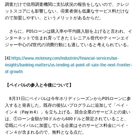
調査だけで信用調査機関に支払状況の報告をしないので、クレジ
ットスコアにも影響しない、④業者側も低廉なサービス料だけな
ので加盟しやすい、というメリットがあるからだ。
さらに、POSローンは購入率や平均購入額を上げると言われ、イ
ンターネットで生まれ育ってきたミレニアル世代やティーンエイ
ジャー中心のZ世代の消費行動にも適していると考えられている。
[4]
https://www.mckinsey.com/industries/financial-services/our-
insights/banking-matters/us-lending-at-point-of-sale-the-next-frontier-
of-growth
【ペイパルの参入と今後について】
8月31日にペイパルは今年ホリディシーズンからPOSローンに参
入すると発表した。既存の後払いプログラムに追加して「ペイ・
イン４（Pay in 4）」を立ち上げる。競合企業のサービスとの違い
は、①ローン金額が30ドルから600ドルと限定されていること、
②既にペイパルに加盟している企業はそのサービス料金にペイ・
イン４が含まれるので、無料となる点だ。