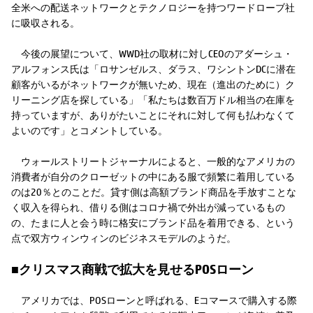
全米への配送ネットワークとテクノロジーを持つワードローブ社
に吸収される。
今後の展望について、WWD社の取材に対しCEOのアダーシュ・
アルフォンス氏は「ロサンゼルス、ダラス、ワシントンDCに潜在
顧客がいるがネットワークが無いため、現在（進出のために）ク
リーニング店を探している」「私たちは数百万ドル相当の在庫を
持っていますが、ありがたいことにそれに対して何も払わなくて
よいのです」とコメントしている。
ウォールストリートジャーナルによると、一般的なアメリカの
消費者が自分のクローゼットの中にある服で頻繁に着用している
のは20％とのことだ。貸す側は高額ブランド商品を手放すことな
く収入を得られ、借りる側はコロナ禍で外出が減っているもの
の、たまに人と会う時に格安にブランド品を着用できる、という
点で双方ウィンウィンのビジネスモデルのようだ。
■クリスマス商戦で拡大を見せるPOSローン
アメリカでは、POSローンと呼ばれる、Eコマースで購入する際