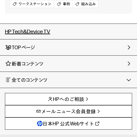
ワークステーション
事例
組み込み
HP Tech&Device TV
TOPページ
新着コンテンツ
全てのコンテンツ
チャンネル
タグ
AIの進化と活用事例
事例
HPへのご相談
製品トレンド & レビュー
イベントレポート
サイバーセキュリティ
AI PC
メールニュース会員登録
教育とテクノロジー
AIワークステーション
自治体・公共
Poly
日本HP 公式Webサイト
ハイブリッドワーク
WXP（DEXツール）
ワークステーション