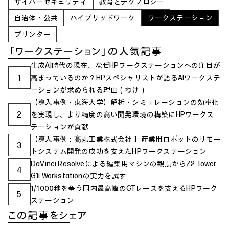
サイバーセキュリティ
教育とテクノロジー
自治体・公共
ハイブリッドワーク
ワークステーション
プリンター
「ワークステーション」の人気記事
生成AI時代の現在、なぜHPワークステーションへの注目が
1
高まっているのか？HPスペシャリストが語るAIワークステ
ーションが求められる理由（わけ）
【導入事例・東海大学】解析・シミュレーションの効率化
2
を実現し、より精度の高い開発環境の構築にHPワークス
テーションが貢献
【導入事例：髙丸工業株式会社 】産業用ロボットのリモー
3
トシステム開発の成功を支えたHPワークステーション
DaVinci Resolveによる編集用マシンの観点からZ2 Tower
4
G1i Workstationの実力を試す
1/1000秒を争う国内最高峰のGTレースを支えるHPワーク
5
ステーション
この記事をシェア