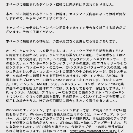
本ページに掲載されるダイレクト価格には配送料は含まれておりません。
本ページに掲載されるダイレクト価格は、カスタマイズ内容によって価格が異な
りますので、あらかじめご了承ください。
キャンペーンモデルはキャンペーン期間中であっても予告なく終了する場合がご
ざいます。予めご了承ください。
本ページに掲載される情報は、予告や周知なく変更となる場合があります。
オーバークロックツールを使用するには、ソフトウェア使用許諾契約書（EULA）
に同意する必要があります。クロック周波数ならびに電圧、その両者もしくはい
ずれか一方の変更は、(1) システムの安定、ならびにシステムやプロセッサー、そ
の他システム・コンポーネントのライフサイクルの減少、(2) プロセッサーやその
他システム・コンポーネントのエラー、(3) システムのパフォーマンスの低減、(4)
システムやシステム・コンポーネントの高温化やその他のダメージ、(5) システム
データの統一性に影響を与える可能性があります。HP、インテル、AMDは、仕
様を超えたプロセッサーの動作についてはテストをしておらず、保証をしませ
ん。HP、インテル、AMDは、システムやシステム・コンポーネントについて業
界基準の仕様を超えた動作についてはテストをしておらず、保証をしません。H
P、インテル、AMDは、プロセッサーならびにその他のシステム・コンポーネン
トについて、クロック周波数と電圧、その両者もしくはいずれか一方を変更して
使用した場合を含み、特定の使用用途に適合するという責任を負いません。
Windowsのエディション、またはバージョンによっては、ご利用いただけない機
能もあります。 Windowsの機能を最大限に活用するには、ハードウェア、ドライ
バー、およびソフトウェアのアップグレードや別途購入、またはBIOSのアップデ
ートが必要となる場合があります。 Windows 10は自動的にアップデートされ、常
に有効化されます。 ISPの料金が適用され、今後アップデートの際に要件が追加
される場合もあります。 詳細については、
http://www.microsoft.com/ja-jp/
をご