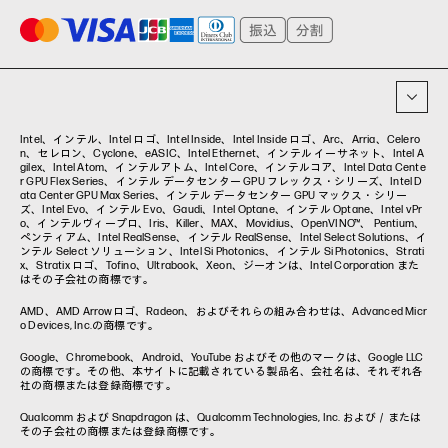
プリンター
タグ一覧
イベント・コラム
イベント・セミナー情報
コラム一覧
Intel、インテル、Intel ロゴ、Intel Inside、Intel Inside ロゴ、Arc、Arria、Celero
n、セレロン、Cyclone、eASIC、Intel Ethernet、インテル イーサネット、Intel A
gilex、Intel Atom、インテルアトム、Intel Core、インテルコア、Intel Data Cente
r GPU Flex Series、インテル データセンター GPU フレックス・シリーズ、Intel D
ata Center GPU Max Series、インテル データセンター GPU マックス・シリー
ズ、Intel Evo、インテル Evo、Gaudi、Intel Optane、インテル Optane、Intel vPr
o、インテルヴィープロ、Iris、Killer、MAX、Movidius、OpenVINO™、 Pentium、
ペンティアム、Intel RealSense、インテル RealSense、Intel Select Solutions、イ
ンテル Select ソリューション、Intel Si Photonics、インテル Si Photonics、Strati
x、Stratix ロゴ、Tofino、Ultrabook、Xeon、ジーオンは、Intel Corporation また
はその子会社の商標です。
AMD、AMD Arrowロゴ、Radeon、およびそれらの組み合わせは、Advanced Micr
o Devices, Inc.の商標です。
Google、Chromebook、Android、YouTube およびその他のマークは、Google LLC
の商標です。その他、本サイトに記載されている製品名、会社名は、それぞれ各
社の商標または登録商標です。
Qualcomm および Snapdragon は、Qualcomm Technologies, Inc. および／または
その子会社の商標または登録商標です。