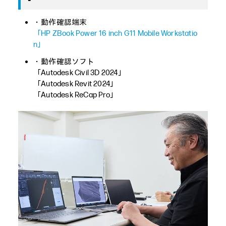
・動作確認端末
「HP ZBook Power 16 inch G11 Mobile Workstatio
n」
・動作確認ソフト
「Autodesk Civil 3D 2024」
「Autodesk Revit 2024」
「Autodesk ReCap Pro」