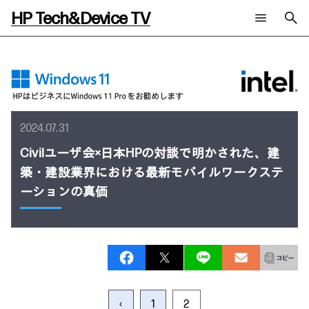
HP Tech&Device TV
新着コンテンツ
検索
HP Tech&Device TV 内のコンテンツを検索します。
全てのコンテンツ
チャンネル
タグ
AIの進化と活用事例
事例
2024.07.31
ご相談
製品トレンド & レビュー
イベントレポート
Civilユーザ会×日本HPの対談で明かされた、建
サイバーセキュリティ
AI PC
メールニュース会員登録
築・建設業界における最新モバイルワークステ
教育とテクノロジー
AIワークステーション
自治体・公共
Poly
ーションの真価
日本HP 公式Webサイト
ハイブリッドワーク
WXP（DEXツール）
ワークステーション
プリンター
タグ一覧
イベント・コラム
イベント・セミナー情報
コラム一覧
‹
1
2