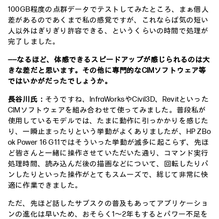
100GB程度の点群データでテストしてみたところ、まぁ個人
差があるのであくまで私の感覚ですが、これならば気の短い
人以外はぎりぎり許容できる、というくらいの時間で処理が
完了しました。
――なるほど、体感できるスピードアップが感じられるのは大
きな差だと思います。その他に専門的なCIMソフトウェア等
ではいかがだったでしょうか。
長谷川氏：
そうですね、InfraWorksやCivil3D、Revitといった
CIMソフトウェアを組み合わせて使ってみました。普段私が
使用しているモデルでは、たまに動作に引っかかりを感じた
り、一瞬止まったりという挙動がよくありましたが、HP ZBo
ok Power 16 G11ではそういった挙動が滅多に起こらず、先ほ
ど皆さんと一緒に操作させていただいた通り、コマンド実行
処理時間、読み込んだ後の描画などについて、回転したりパ
ンしたりといった操作がとてもスムーズで、総じて非常に快
適に作業できました。
ただ、先ほど話したサブスクの普及もあってアプリケーショ
ンの進化は早いため、おそらく1～2年もするとパワー不足を