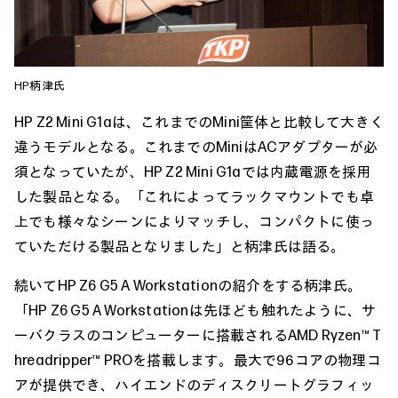
HP柄津氏
HP Z2 Mini G1aは、これまでのMini筐体と比較して大きく
違うモデルとなる。これまでのMiniはACアダプターが必
須となっていたが、HP Z2 Mini G1aでは内蔵電源を採用
した製品となる。「これによってラックマウントでも卓
上でも様々なシーンによりマッチし、コンパクトに使っ
ていただける製品となりました」と柄津氏は語る。
続いてHP Z6 G5 A Workstationの紹介をする柄津氏。
「HP Z6 G5 A Workstationは先ほども触れたように、サ
ーバクラスのコンピューターに搭載されるAMD Ryzen™ T
hreadripper™ PROを搭載します。最大で96コアの物理コ
アが提供でき、ハイエンドのディスクリートグラフィッ