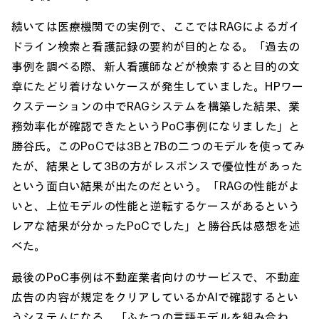
続いては医療機関での実例で、ここではRAGによるガイ
ドライン検索と看護記録の要約が目的となる。「過去の
事例を調べる際、新人看護師などが検索すると目的の文
章にたどり着けないケースが発生していました。HPワー
クステーションの中でRAGシステムを構築した結果、業
務効率化が確認できたというPoC事例になりました」と
勝谷氏。このPoCでは3Bと7Bの二つのモデルを使ってみ
たが、結果として3Bの方がレスポンスで優位性があった
という面白い結果が出たのだという。「RAGの性能がよ
いと、上位モデルの性能と逆転するケースがあるという
レアな結果が分かったPoCでした」と勝谷氏は感想を述
べた。
最後のPoC事例は不動産業者向けのサービスで、不動産
広告の内容が規定をクリアしているかAIで確認するとい
うシステムになる。「ふたつの言語モデルを組み合わ