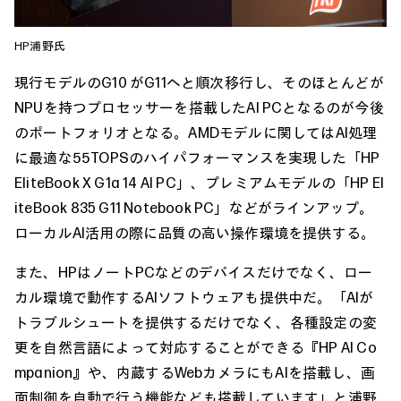
HP浦野氏
現行モデルのG10 がG11へと順次移行し、そのほとんどが
NPUを持つプロセッサーを搭載したAI PCとなるのが今後
のポートフォリオとなる。AMDモデルに関してはAI処理
に最適な55TOPSのハイパフォーマンスを実現した「HP
EliteBook X G1a 14 AI PC」、プレミアムモデルの「HP El
iteBook 835 G11 Notebook PC」などがラインアップ。
ローカルAI活用の際に品質の高い操作環境を提供する。
また、HPはノートPCなどのデバイスだけでなく、ロー
カル環境で動作するAIソフトウェアも提供中だ。「AIが
トラブルシュートを提供するだけでなく、各種設定の変
更を自然言語によって対応することができる『HP AI Co
mpanion』や、内蔵するWebカメラにもAIを搭載し、画
面制御を自動で行う機能なども搭載しています」と浦野