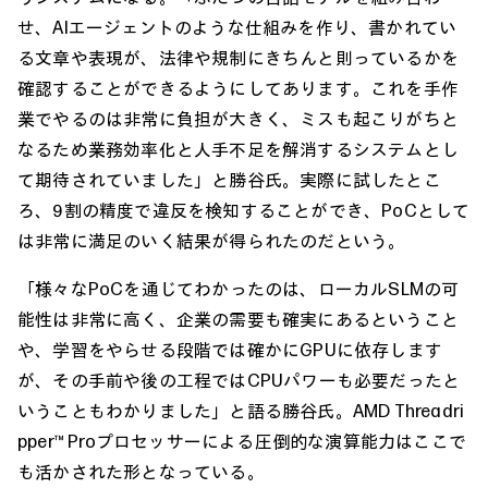
せ、AIエージェントのような仕組みを作り、書かれてい
る文章や表現が、法律や規制にきちんと則っているかを
確認することができるようにしてあります。これを手作
業でやるのは非常に負担が大きく、ミスも起こりがちと
なるため業務効率化と人手不足を解消するシステムとし
て期待されていました」と勝谷氏。実際に試したとこ
ろ、9割の精度で違反を検知することができ、PoCとして
は非常に満足のいく結果が得られたのだという。
「様々なPoCを通じてわかったのは、ローカルSLMの可
能性は非常に高く、企業の需要も確実にあるということ
や、学習をやらせる段階では確かにGPUに依存します
が、その手前や後の工程ではCPUパワーも必要だったと
いうこともわかりました」と語る勝谷氏。AMD Threadri
pper™ Proプロセッサーによる圧倒的な演算能力はここで
も活かされた形となっている。