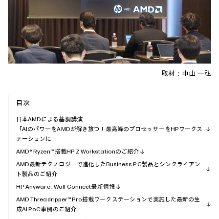
取材：中山 一弘
目次
日本AMDによる基調講演
「AIのパワーをAMDが解き放つ！最高峰のプロセッサーをHPワークス
テーションに」
AMD® Ryzen™ 搭載HP Z Workstationのご紹介
AMD最新テクノロジーで進化したBusiness PC製品とシンクライアン
ト製品のご紹介
HP Anyware , Wolf Connect最新情報
AMD Threadripper™ Pro搭載ワークステーションで実施した最新の生
成AI PoC事例のご紹介