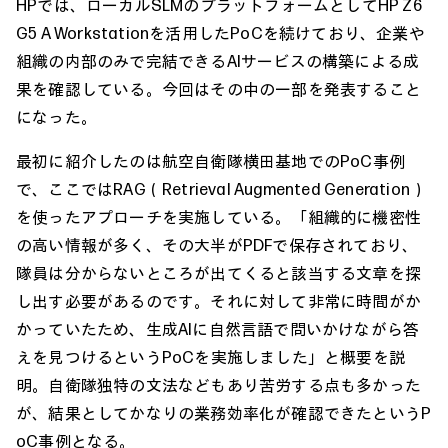
HPでは、ローカルSLMのプラットフォームとしてHP Z6
G5 A Workstationを活用したPoCを続けており、企業や
組織の内部のみで完結できるAIサービスの構築による成
果を確認している。今回はその中の一部を発表すること
になった。
最初に紹介したのは航空自衛隊横田基地でのPoC事例
で、ここではRAG（Retrieval Augmented Generation）
を使ったアプローチを実施している。「組織的に機密性
の高い情報が多く、その大半がPDFで保存されており、
隊員は分からないところが出てくると該当する文章を探
し出す必要があるのです。それに対して非常に時間がか
かっていたため、生成AIに自然言語で問いかけながら答
えを見つけるというPoCを実施しました」と概要を説
明。自衛隊独特の文法などもあり苦労する点も多かった
が、結果としてかなりの業務効率化が確認できたというP
oC事例となる。