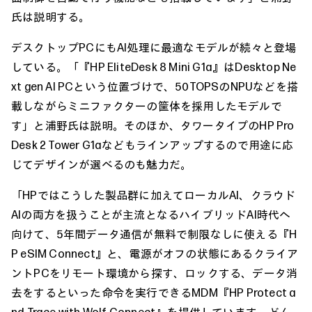
氏は説明する。
デスクトップPCにもAI処理に最適なモデルが続々と登場
している。「『HP EliteDesk 8 Mini G1a』はDesktop Ne
xt gen AI PCという位置づけで、50TOPSのNPUなどを搭
載しながらミニファクターの筐体を採用したモデルで
す」と浦野氏は説明。そのほか、タワータイプのHP Pro
Desk 2 Tower G1aなどもラインアップするので用途に応
じてデザインが選べるのも魅力だ。
「HPではこうした製品群に加えてローカルAI、クラウド
AIの両方を扱うことが主流となるハイブリッドAI時代へ
向けて、5年間データ通信が無料で制限なしに使える『H
P eSIM Connect』と、電源がオフの状態にあるクライア
ントPCをリモート環境から探す、ロックする、データ消
去をするといった命令を実行できるMDM『HP Protect a
nd Trace with Wolf Connect』を提供しています。どん