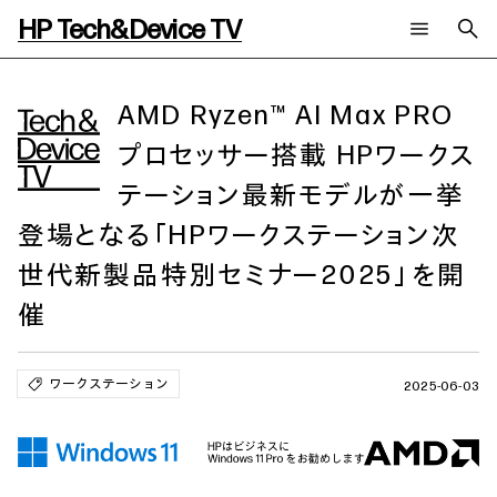
HP Tech&Device TV
新着コンテンツ
検索
HP Tech&Device TV 内のコンテンツを検索します。
AMD Ryzen™ AI Max PRO
プロセッサー搭載 HPワークス
全てのコンテンツ
チャンネル
タグ
テーション最新モデルが一挙
AIの進化と活用事例
事例
ご相談
製品トレンド & レビュー
イベントレポート
登場となる「HPワークステーション次
サイバーセキュリティ
AI PC
メールニュース会員登録
世代新製品特別セミナー2025」を開
教育とテクノロジー
AIワークステーション
自治体・公共
Poly
催
日本HP 公式Webサイト
ハイブリッドワーク
WXP（DEXツール）
ワークステーション
ワークステーション
プリンター
タグ一覧
2025-06-03
イベント・コラム
イベント・セミナー情報
コラム一覧