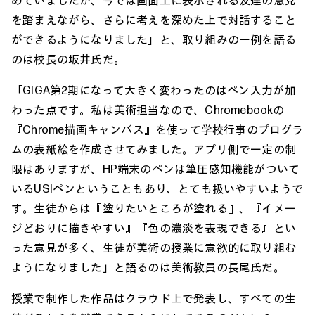
めていましたが、今では画面上に表示される友達の意見
を踏まえながら、さらに考えを深めた上で対話すること
ができるようになりました」と、取り組みの一例を語る
のは校長の坂井氏だ。
「GIGA第2期になって大きく変わったのはペン入力が加
わった点です。私は美術担当なので、Chromebookの
『Chrome描画キャンバス』を使って学校行事のプログラ
ムの表紙絵を作成させてみました。アプリ側で一定の制
限はありますが、HP端末のペンは筆圧感知機能がついて
いるUSIペンということもあり、とても扱いやすいようで
す。生徒からは『塗りたいところが塗れる』、『イメー
ジどおりに描きやすい』『色の濃淡を表現できる』とい
った意見が多く、生徒が美術の授業に意欲的に取り組む
ようになりました」と語るのは美術教員の長尾氏だ。
授業で制作した作品はクラウド上で発表し、すべての生