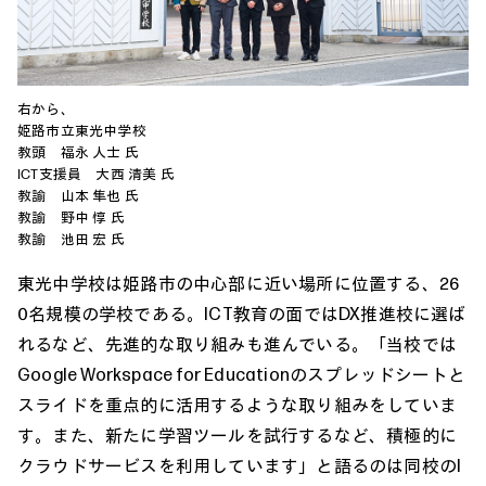
右から、
姫路市立東光中学校
教頭 福永 人士 氏
ICT支援員 大西 清美 氏
教諭 山本 隼也 氏
教諭 野中 惇 氏
教諭 池田 宏 氏
東光中学校は姫路市の中心部に近い場所に位置する、26
0名規模の学校である。ICT教育の面ではDX推進校に選ば
れるなど、先進的な取り組みも進んでいる。「当校では
Google Workspace for Educationのスプレッドシートと
スライドを重点的に活用するような取り組みをしていま
す。また、新たに学習ツールを試行するなど、積極的に
クラウドサービスを利用しています」と語るのは同校のI