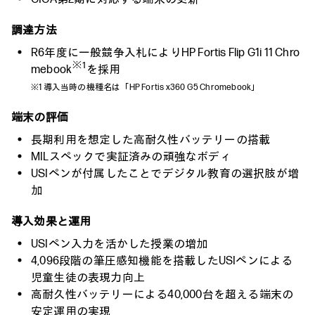
調達方法
R6年度に一般競争入札によりHP Fortis Flip G1i 11 Chro
※1
mebook
を採用
※1 導入当時の機種名は「HP Fortis x360 G5 Chromebook」
端末の評価
長期利用を想定した高耐久性バッテリーの搭載
MILスペックで実証済みの頑強なボディ
USIペンが付属したことでデジタル教育の選択肢が増
加
導入効果と運用
USIペン入力を活かした授業の増加
4,096段階の筆圧感知機能を搭載したUSIペンによる
児童生徒の表現力向上
高耐久性バッテリーによる40,000台を超える端末の
安定運用の実現