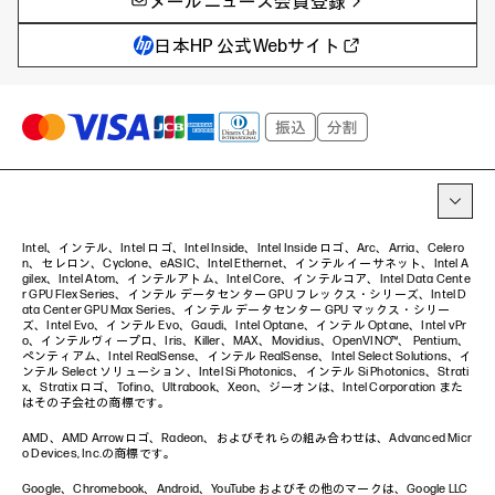
メールニュース会員登録
教育とテクノロジー
AIワークステーション
自治体・公共
Poly
日本HP 公式Webサイト
ハイブリッドワーク
WXP（DEXツール）
ワークステーション
プリンター
タグ一覧
イベント・コラム
イベント・セミナー情報
コラム一覧
Intel、インテル、Intel ロゴ、Intel Inside、Intel Inside ロゴ、Arc、Arria、Celero
n、セレロン、Cyclone、eASIC、Intel Ethernet、インテル イーサネット、Intel A
gilex、Intel Atom、インテルアトム、Intel Core、インテルコア、Intel Data Cente
r GPU Flex Series、インテル データセンター GPU フレックス・シリーズ、Intel D
ata Center GPU Max Series、インテル データセンター GPU マックス・シリー
ズ、Intel Evo、インテル Evo、Gaudi、Intel Optane、インテル Optane、Intel vPr
o、インテルヴィープロ、Iris、Killer、MAX、Movidius、OpenVINO™、 Pentium、
ペンティアム、Intel RealSense、インテル RealSense、Intel Select Solutions、イ
ンテル Select ソリューション、Intel Si Photonics、インテル Si Photonics、Strati
x、Stratix ロゴ、Tofino、Ultrabook、Xeon、ジーオンは、Intel Corporation また
はその子会社の商標です。
AMD、AMD Arrowロゴ、Radeon、およびそれらの組み合わせは、Advanced Micr
o Devices, Inc.の商標です。
Google、Chromebook、Android、YouTube およびその他のマークは、Google LLC