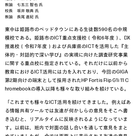
教諭 七五三 智也 氏
校長 坂井 敬典 氏
教諭 長尾 直紀 氏
東中は姫路市のベッドタウンにある生徒数590名の中規
模校である。姫路市のICT重点支援校（令和6年度）、DX
推進校（令和7年度）および兵庫県のICTを活用した『主
体的・対話的で深い学び』の実現に向けた調査研究事業
に関する重点校に指定されている。それだけに以前から
教育におけるICT活用には力を入れており、今回のGIGA
第2期向けの端末として採用されたHP Fortis Flip G1i 11 C
hromebookの導入以降も様々な取り組みを続けている。
「これまでも様々なICT活用を続けてきました。例えばあ
る情報共有ツールでは友達が何かしらの意見をそこへ書
き込むと、リアルタイムに反映されるようになっていま
す。以前は、班内で対面の話し合いを通して意見をまと