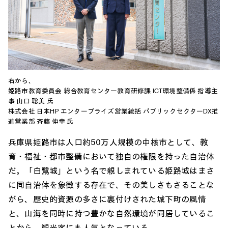
右から、
姫路市教育委員会 総合教育センター教育研修課 ICT環境整備係 指導主
事 山口 聡美 氏
株式会社 日本HP エンタープライズ営業統括 パブリックセクターDX推
進営業部 斉藤 伸幸 氏
兵庫県姫路市は人口約50万人規模の中核市として、教
育・福祉・都市整備において独自の権限を持った自治体
だ。「白鷺城」という名で親しまれている姫路城はまさ
に同自治体を象徴する存在で、その美しさもさることな
がら、歴史的資源の多さに裏付けされた城下町の風情
と、山海を同時に持つ豊かな自然環境が同居しているこ
とから、観光客にも人気となっている。