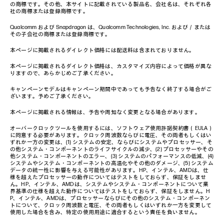
の商標です。その他、本サイトに記載されている製品名、会社名は、それぞれ各
社の商標または登録商標です。
Qualcomm および Snapdragon は、Qualcomm Technologies, Inc. および／または
その子会社の商標または登録商標です。
本ページに掲載されるダイレクト価格には配送料は含まれておりません。
本ページに掲載されるダイレクト価格は、カスタマイズ内容によって価格が異な
りますので、あらかじめご了承ください。
キャンペーンモデルはキャンペーン期間中であっても予告なく終了する場合がご
ざいます。予めご了承ください。
本ページに掲載される情報は、予告や周知なく変更となる場合があります。
オーバークロックツールを使用するには、ソフトウェア使用許諾契約書（EULA）
に同意する必要があります。クロック周波数ならびに電圧、その両者もしくはい
ずれか一方の変更は、(1) システムの安定、ならびにシステムやプロセッサー、そ
の他システム・コンポーネントのライフサイクルの減少、(2) プロセッサーやその
他システム・コンポーネントのエラー、(3) システムのパフォーマンスの低減、(4)
システムやシステム・コンポーネントの高温化やその他のダメージ、(5) システム
データの統一性に影響を与える可能性があります。HP、インテル、AMDは、仕
様を超えたプロセッサーの動作についてはテストをしておらず、保証をしませ
ん。HP、インテル、AMDは、システムやシステム・コンポーネントについて業
界基準の仕様を超えた動作についてはテストをしておらず、保証をしません。H
P、インテル、AMDは、プロセッサーならびにその他のシステム・コンポーネン
トについて、クロック周波数と電圧、その両者もしくはいずれか一方を変更して
使用した場合を含み、特定の使用用途に適合するという責任を負いません。