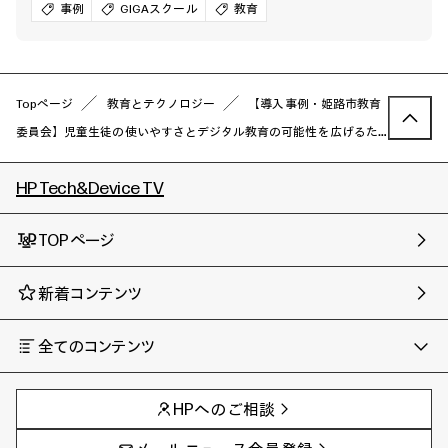
事例
GIGAスクール
教育
Topページ
教育とテクノロジー
【導入事例・姫路市教育
委員会】児童生徒の使いやすさとデジタル教育の可能性を広げるた
めの新端末にHPのGIGA向け端末を選択
HP Tech&Device TV
TOPページ
新着コンテンツ
全てのコンテンツ
チャンネル
タグ
AIの進化と活用事例
事例
HPへのご相談
製品トレンド & レビュー
イベントレポート
サイバーセキュリティ
AI PC