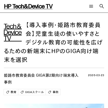
HP Tech&Device TV
新着コンテンツ
検索
HP Tech&Device TV 内のコンテンツを検索します。
【導入事例・姫路市教育委員
会】児童生徒の使いやすさと
全てのコンテンツ
チャンネル
タグ
デジタル教育の可能性を広げ
AIの進化と活用事例
事例
ご相談
製品トレンド & レビュー
イベントレポート
るための新端末にHPのGIGA向け端
サイバーセキュリティ
AI PC
メールニュース会員登録
末を選択
教育とテクノロジー
AIワークステーション
自治体・公共
Poly
日本HP 公式Webサイト
ハイブリッドワーク
WXP（DEXツール）
姫路市教育委員会 GIGA第2期向け端末導入
2026-03-23
ワークステーション
事例
プリンター
タグ一覧
イベント・コラム
教育
GIGAスクール
事例
イベント・セミナー情報
コラム一覧