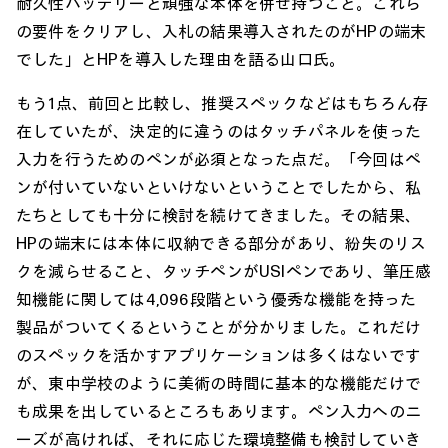
耐久性バッテリーと頑強な本体を併せ持つこと。これら
の要件をクリアし、入札の結果導入されたのがHPの端末
でした」とHPを導入した理由を語る山口氏。
もう1点、前回と比較し、推奨スペックなどはもちろん存
在していたが、決定的に違うのはタッチパネルを使った
入力を行うためのペンが必須となった点だ。「今回はペ
ンが付いていないといけないということでしたから、私
たちとしても十分に検討を続けてきました。その結果、
HPの端末には本体に収納できる部分があり、紛失のリス
クを減らせること、タッチペンがUSIペンであり、筆圧感
知機能に関しては4,096段階という優秀な機能を持った
製品がついてくるということが分かりました。これだけ
のスペックを活かすアプリケーションは多くはないです
が、東中学校のように美術の時間に基本的な機能だけで
も成果を出しているところもあります。ペン入力へのニ
ーズが高ければ、それに応じた環境整備も検討していき