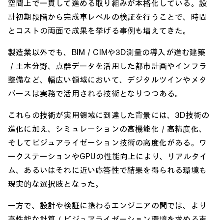
空間上で一貫して進める取り組みが本格化している。設
計初期段階から完成車レベルの検証を行うことで、時間
とコストの両面で成果を挙げる事例も増えてきた。
製造業以外でも、BIM／CIMや3D測量の導入が進む建築
／土木分野、点群データを活用した都市計画やインフラ
整備など、幅広い領域において、デジタルツインやメタ
バースは実務で活用される技術となりつつある。
これらの技術が実用領域に到達した背景には、3D技術の
進化に加え、シミュレーションの高機能化／高精度化、
そしてビジュアライゼーション技術の高度化がある。ワ
ークステーションやGPUの性能向上により、リアルタイ
ム、あるいはそれに近い応答性で結果を得られる環境も
現実的な選択肢となった。
一方で、設計や検証に携わるエンジニアの間では、より
高性能な計算／ビジュアライゼーション環境を求める声