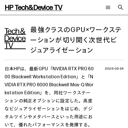
HP Tech&Device TV
新着コンテンツ
検索
HP Tech&Device TV 内のコンテンツを検索します。
最強クラスのGPU×ワークステ
ーションが切り開く次世代ビ
全てのコンテンツ
チャンネル
タグ
ジュアライゼーション
AIの進化と活用事例
事例
ご相談
製品トレンド & レビュー
イベントレポート
サイバーセキュリティ
AI PC
メールニュース会員登録
日本HPは、最新GPU「NVIDIA RTX PRO 60
2026-02-24
教育とテクノロジー
AIワークステーション
00 Blackwell Workstation Edition」と「N
自治体・公共
Poly
日本HP 公式Webサイト
VIDIA RTX PRO 6000 Blackwell Max-Q Wor
ハイブリッドワーク
WXP（DEXツール）
kstation Edition」を、同社ワークステー
ワークステーション
プリンター
タグ一覧
ションの純正オプションに設定した。高度
イベント・コラム
なビジュアライゼーションをはじめ、デジ
イベント・セミナー情報
タルツインやメタバースといった用途にお
コラム一覧
いて、優れたパフォーマンスを発揮する。