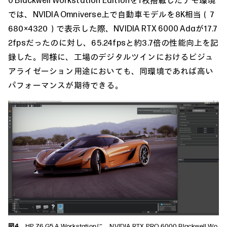
0 Blackwell Workstation Editionを1枚搭載したデモ環境
では、NVIDIA Omniverse上で自動車モデルを8K相当（7
680×4320）で表示した際、NVIDIA RTX 6000 Adaが17.7
2fpsだったのに対し、65.24fpsと約3.7倍の性能向上を記
録した。同様に、工場のデジタルツインにおけるビジュ
アライゼーション用途においても、同環境であれば高い
パフォーマンスが期待できる。
図4
HP Z6 G5 A Workstationに、NVIDIA RTX PRO 6000 Blackwell Wo