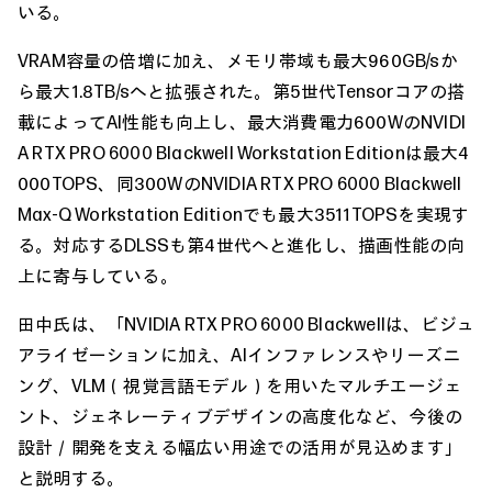
いる。
VRAM容量の倍増に加え、メモリ帯域も最大960GB/sか
ら最大1.8TB/sへと拡張された。第5世代Tensorコアの搭
載によってAI性能も向上し、最大消費電力600WのNVIDI
A RTX PRO 6000 Blackwell Workstation Editionは最大4
000TOPS、同300WのNVIDIA RTX PRO 6000 Blackwell
Max-Q Workstation Editionでも最大3511TOPSを実現す
る。対応するDLSSも第4世代へと進化し、描画性能の向
上に寄与している。
田中氏は、「NVIDIA RTX PRO 6000 Blackwellは、ビジュ
アライゼーションに加え、AIインファレンスやリーズニ
ング、VLM（視覚言語モデル）を用いたマルチエージェ
ント、ジェネレーティブデザインの高度化など、今後の
設計／開発を支える幅広い用途での活用が見込めます」
と説明する。