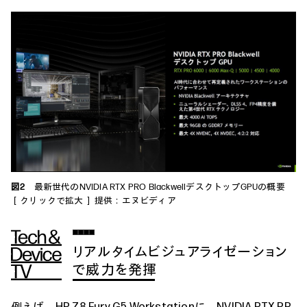
図2
最新世代のNVIDIA RTX PRO BlackwellデスクトップGPUの概要
［クリックで拡大］ 提供：エヌビディア
リアルタイムビジュアライゼーション
で威力を発揮
例えば、HP Z8 Fury G5 Workstationに、NVIDIA RTX PR