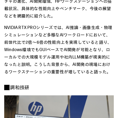
チャの進化、AI開発環境、HPワークステーションへの搭
載状況、具体的な性能向上やベンチマーク、今後の展望
などを網羅的に紹介した。
NVIDIA RTX PROシリーズでは、AI推論・画像生成・物理
シミュレーションなど多様なAIワークロードにおいて、
前世代比で2倍～6倍の性能向上を実現していると語り、
Windows環境でもGUIベースでAI開発が可能となり、ロ
ーカルでの大規模モデル運用や社内LLM構築が現実的に
なったと説明。こうした背景から、AI開発の現場におけ
るワークステーションの重要性が増していると語った。
■ 調和技研