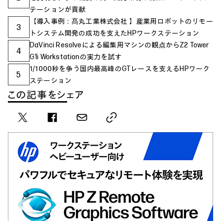
テーションが貢献
【導入事例：髙丸工業株式会社 】産業用ロボットのリモー
3
トシステム開発の成功を支えたHPワークステーション
DaVinci Resolveによる編集用マシンの観点からZ2 Tower
4
G1i Workstationの実力を試す
1/1000秒を争う国内最高峰のGTレースを支えるHPワーク
5
ステーション
この記事をシェア