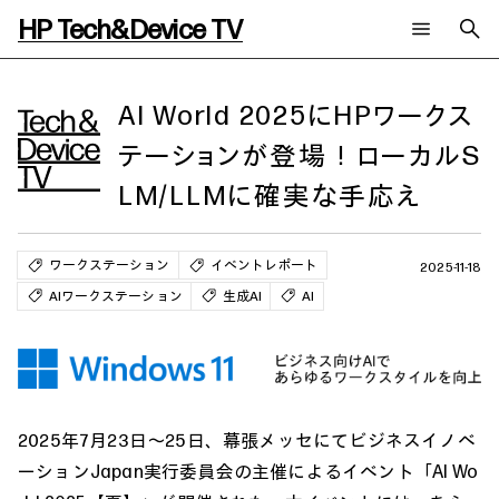
HP Tech&Device TV
新着コンテンツ
検索
HP Tech&Device TV 内のコンテンツを検索します。
AI World 2025にHPワークス
テーションが登場！ローカルS
全てのコンテンツ
チャンネル
タグ
LM/LLMに確実な手応え
AIの進化と活用事例
事例
ご相談
製品トレンド & レビュー
イベントレポート
サイバーセキュリティ
AI PC
メールニュース会員登録
ワークステーション
イベントレポート
2025-11-18
教育とテクノロジー
AIワークステーション
AIワークステーション
生成AI
AI
自治体・公共
Poly
日本HP 公式Webサイト
ハイブリッドワーク
WXP（DEXツール）
ワークステーション
プリンター
タグ一覧
イベント・コラム
イベント・セミナー情報
2025年7月23日～25日、幕張メッセにてビジネスイノベ
コラム一覧
ーションJapan実行委員会の主催によるイベント「AI Wo