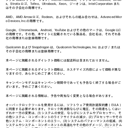
x、Stratix ロゴ、Tofino、Ultrabook、Xeon、ジーオンは、Intel Corporation また
はその子会社の商標です。
AMD、AMD Arrowロゴ、Radeon、およびそれらの組み合わせは、Advanced Micr
o Devices, Inc.の商標です。
Google、Chromebook、Android、YouTube およびその他のマークは、Google LLC
の商標です。その他、本サイトに記載されている製品名、会社名は、それぞれ各
社の商標または登録商標です。
Qualcomm および Snapdragon は、Qualcomm Technologies, Inc. および／または
その子会社の商標または登録商標です。
本ページに掲載されるダイレクト価格には配送料は含まれておりません。
本ページに掲載されるダイレクト価格は、カスタマイズ内容によって価格が異な
りますので、あらかじめご了承ください。
キャンペーンモデルはキャンペーン期間中であっても予告なく終了する場合がご
ざいます。予めご了承ください。
本ページに掲載される情報は、予告や周知なく変更となる場合があります。
オーバークロックツールを使用するには、ソフトウェア使用許諾契約書（EULA）
に同意する必要があります。クロック周波数ならびに電圧、その両者もしくはい
ずれか一方の変更は、(1) システムの安定、ならびにシステムやプロセッサー、そ
の他システム・コンポーネントのライフサイクルの減少、(2) プロセッサーやその
他システム・コンポーネントのエラー、(3) システムのパフォーマンスの低減、(4)
システムやシステム・コンポーネントの高温化やその他のダメージ、(5) システム