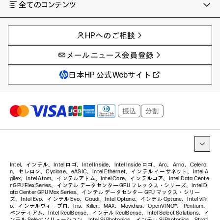
全てのコンテンツ
チャンネル
タグ
AIの進化と活用事例
事例
HPへのご相談
製品トレンド & レビュー
イベントレポート
サイバーセキュリティ
AI PC
メールニュース会員登録
教育とテクノロジー
AIワークステーション
自治体・公共
Poly
日本HP 公式Webサイト
ハイブリッドワーク
WXP（DEXツール）
ワークステーション
プリンター
タグ一覧
イベント・コラム
イベント・セミナー情報
コラム一覧
Intel、インテル、Intel ロゴ、Intel Inside、Intel Inside ロゴ、Arc、Arria、Celero
n、セレロン、Cyclone、eASIC、Intel Ethernet、インテル イーサネット、Intel A
gilex、Intel Atom、インテルアトム、Intel Core、インテルコア、Intel Data Cente
r GPU Flex Series、インテル データセンター GPU フレックス・シリーズ、Intel D
ata Center GPU Max Series、インテル データセンター GPU マックス・シリー
ズ、Intel Evo、インテル Evo、Gaudi、Intel Optane、インテル Optane、Intel vPr
o、インテルヴィープロ、Iris、Killer、MAX、Movidius、OpenVINO™、 Pentium、
ペンティアム、Intel RealSense、インテル RealSense、Intel Select Solutions、イ
ンテル Select ソリューション、Intel Si Photonics、インテル Si Photonics、Strati