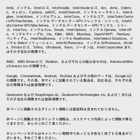
コラム一覧
Intel、インテル、Intel ロゴ、Intel Inside、Intel Inside ロゴ、Arc、Arria、Celero
n、セレロン、Cyclone、eASIC、Intel Ethernet、インテル イーサネット、Intel A
gilex、Intel Atom、インテルアトム、Intel Core、インテルコア、Intel Data Cente
r GPU Flex Series、インテル データセンター GPU フレックス・シリーズ、Intel D
ata Center GPU Max Series、インテル データセンター GPU マックス・シリー
ズ、Intel Evo、インテル Evo、Gaudi、Intel Optane、インテル Optane、Intel vPr
o、インテルヴィープロ、Iris、Killer、MAX、Movidius、OpenVINO™、 Pentium、
ペンティアム、Intel RealSense、インテル RealSense、Intel Select Solutions、イ
ンテル Select ソリューション、Intel Si Photonics、インテル Si Photonics、Strati
x、Stratix ロゴ、Tofino、Ultrabook、Xeon、ジーオンは、Intel Corporation また
はその子会社の商標です。
AMD、AMD Arrowロゴ、Radeon、およびそれらの組み合わせは、Advanced Micr
o Devices, Inc.の商標です。
Google、Chromebook、Android、YouTube およびその他のマークは、Google LLC
の商標です。その他、本サイトに記載されている製品名、会社名は、それぞれ各
社の商標または登録商標です。
Qualcomm および Snapdragon は、Qualcomm Technologies, Inc. および／または
その子会社の商標または登録商標です。
本ページに掲載されるダイレクト価格には配送料は含まれておりません。
本ページに掲載されるダイレクト価格は、カスタマイズ内容によって価格が異な
りますので、あらかじめご了承ください。
キャンペーンモデルはキャンペーン期間中であっても予告なく終了する場合がご
ざいます。予めご了承ください。