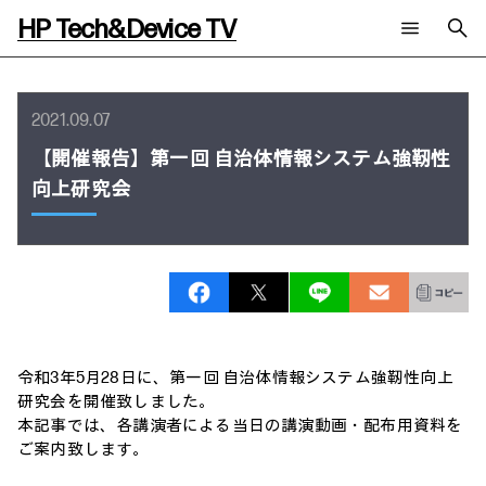
HP Tech&Device TV
新着コンテンツ
検索
HP Tech&Device TV 内のコンテンツを検索します。
2021.09.07
全てのコンテンツ
【開催報告】第一回 自治体情報システム強靭性
チャンネル
タグ
向上研究会
AIの進化と活用事例
事例
ご相談
製品トレンド & レビュー
イベントレポート
サイバーセキュリティ
AI PC
メールニュース会員登録
教育とテクノロジー
AIワークステーション
自治体・公共
Poly
日本HP 公式Webサイト
ハイブリッドワーク
WXP（DEXツール）
ワークステーション
プリンター
タグ一覧
令和3年5月28日に、第一回 自治体情報システム強靭性向上
イベント・コラム
研究会を開催致しました。
イベント・セミナー情報
本記事では、各講演者による当日の講演動画・配布用資料を
コラム一覧
ご案内致します。