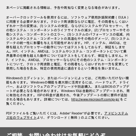
本ページに掲載される情報は、予告や周知なく変更となる場合があります。
オーバークロックツールを使用するには、ソフトウェア使用許諾契約書（EULA）
に同意する必要があります。クロック周波数ならびに電圧、その両者もしくはい
ずれか一方の変更は、(1) システムの安定、ならびにシステムやプロセッサー、そ
の他システム・コンポーネントのライフサイクルの減少、(2) プロセッサーやその
他システム・コンポーネントのエラー、(3) システムのパフォーマンスの低減、(4)
システムやシステム・コンポーネントの高温化やその他のダメージ、(5) システム
データの統一性に影響を与える可能性があります。HP、インテル、AMDは、仕
様を超えたプロセッサーの動作についてはテストをしておらず、保証をしませ
ん。HP、インテル、AMDは、システムやシステム・コンポーネントについて業
界基準の仕様を超えた動作についてはテストをしておらず、保証をしません。H
P、インテル、AMDは、プロセッサーならびにその他のシステム・コンポーネン
トについて、クロック周波数と電圧、その両者もしくはいずれか一方を変更して
使用した場合を含み、特定の使用用途に適合するという責任を負いません。
Windowsのエディション、またはバージョンによっては、ご利用いただけない機
能もあります。 Windowsの機能を最大限に活用するには、ハードウェア、ドライ
バー、およびソフトウェアのアップグレードや別途購入、またはBIOSのアップデ
ートが必要となる場合があります。 Windows 10は自動的にアップデートされ、常
に有効化されます。 ISPの料金が適用され、今後アップデートの際に要件が追加
される場合もあります。 詳細については、
http://www.microsoft.com/ja-jp/
をご
覧ください。
PDFファイルをご覧いただくには、Adobe® Reader®が必要です。
アドビシステム
ズ社のウェブサイト
より、ダウンロード（無料）の上ご覧ください。
ご相談、お問い合わせはお気軽にどうぞ