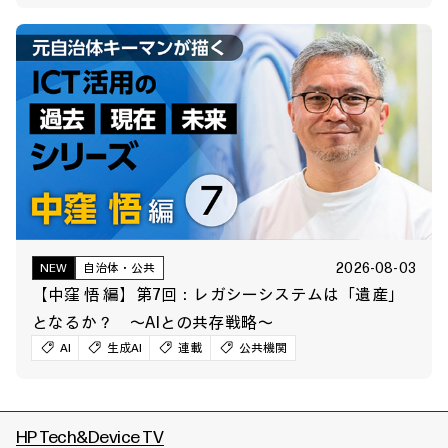
2026-08-03
NEW
自治体・公共
【中窪 悟 編】第7回：レガシーシステムは「遺産」
となるか？ ～AIとの共存戦略～
AI
生成AI
連載
公共機関
HP Tech&Device TV