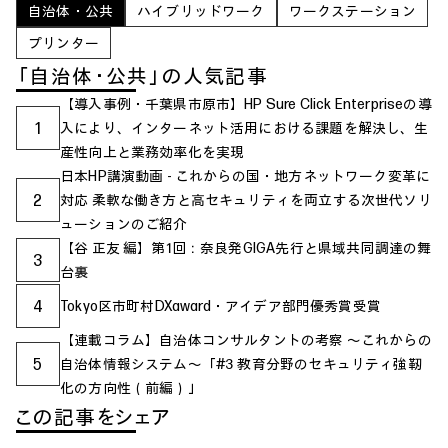
自治体・公共
ハイブリッドワーク
ワークステーション
プリンター
「自治体・公共」の人気記事
【導入事例・千葉県市原市】HP Sure Click Enterpriseの導
1
入により、インターネット活用における課題を解決し、生
産性向上と業務効率化を実現
日本HP講演動画 - これからの国・地方ネットワーク変革に
2
対応 柔軟な働き方と高セキュリティを両立する次世代ソリ
ューションのご紹介
【谷 正友 編】第1回：奈良発GIGA先行と県域共同調達の舞
3
台裏
4
Tokyo区市町村DXaward・アイデア部門優秀賞受賞
【連載コラム】自治体コンサルタントの考察 ～これからの
5
自治体情報システム～「#3 教育分野のセキュリティ強靭
化の方向性（前編）」
この記事をシェア