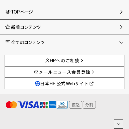
TOPページ
新着コンテンツ
全てのコンテンツ
チャンネル
タグ
AIの進化と活用事例
事例
HPへのご相談
製品トレンド & レビュー
イベントレポート
サイバーセキュリティ
AI PC
メールニュース会員登録
教育とテクノロジー
AIワークステーション
自治体・公共
Poly
日本HP 公式Webサイト
ハイブリッドワーク
WXP（DEXツール）
ワークステーション
プリンター
タグ一覧
イベント・コラム
イベント・セミナー情報