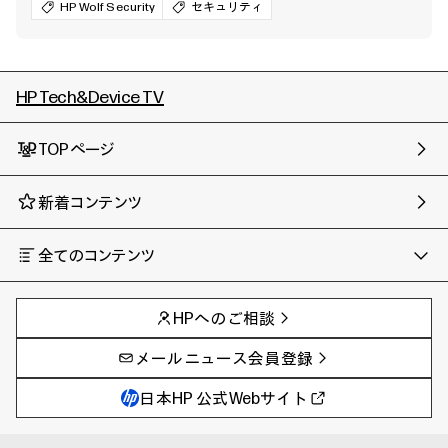
HP Wolf Security
セキュリティ
HP Tech&Device TV
TOPページ
新着コンテンツ
全てのコンテンツ
チャンネル
タグ
AIの進化と活用事例
事例
HPへのご相談
製品トレンド & レビュー
イベントレポート
サイバーセキュリティ
AI PC
メールニュース会員登録
教育とテクノロジー
AIワークステーション
自治体・公共
Poly
日本HP 公式Webサイト
ハイブリッドワーク
WXP（DEXツール）
ワークステーション