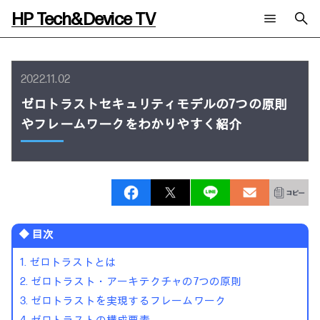
HP Tech&Device TV
新着コンテンツ
検索
HP Tech&Device TV 内のコンテンツを検索します。
2022.11.02
全てのコンテンツ
ゼロトラストセキュリティモデルの7つの原則
チャンネル
タグ
やフレームワークをわかりやすく紹介
AIの進化と活用事例
事例
ご相談
製品トレンド & レビュー
イベントレポート
サイバーセキュリティ
AI PC
メールニュース会員登録
教育とテクノロジー
AIワークステーション
自治体・公共
Poly
日本HP 公式Webサイト
ハイブリッドワーク
WXP（DEXツール）
ワークステーション
◆ 目次
プリンター
タグ一覧
1. ゼロトラストとは
イベント・コラム
イベント・セミナー情報
2. ゼロトラスト・アーキテクチャの7つの原則
コラム一覧
3. ゼロトラストを実現するフレームワーク