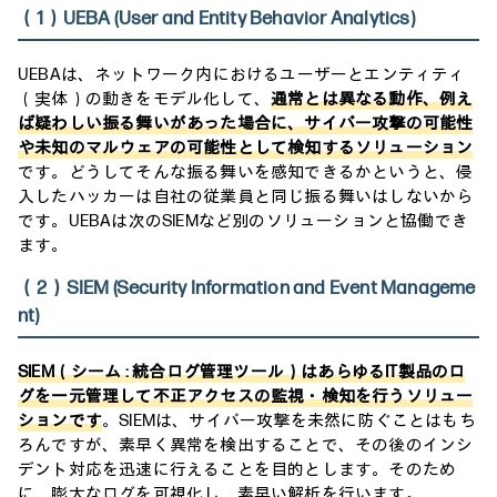
（1）UEBA (User and Entity Behavior Analytics)
UEBAは、ネットワーク内におけるユーザーとエンティティ
（実体）の動きをモデル化して、
通常とは異なる動作、例え
ば疑わしい振る舞いがあった場合に、サイバー攻撃の可能性
や未知のマルウェアの可能性として検知するソリューション
です。どうしてそんな振る舞いを感知できるかというと、侵
入したハッカーは自社の従業員と同じ振る舞いはしないから
です。UEBAは次のSIEMなど別のソリューションと協働でき
ます。
（2）SIEM (Security Information and Event Manageme
nt)
SIEM（シーム : 統合ログ管理ツール）はあらゆるIT製品のロ
グを一元管理して不正アクセスの監視・検知を行うソリュー
ションです
。SIEMは、サイバー攻撃を未然に防ぐことはもち
ろんですが、素早く異常を検出することで、その後のインシ
デント対応を迅速に行えることを目的とします。そのため
に、膨大なログを可視化し、素早い解析を行います。