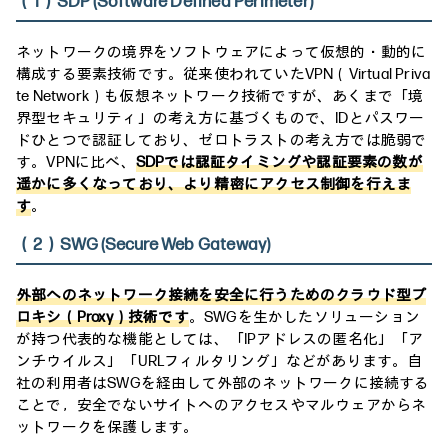
（1）SDP (Software Defined Perimeter)
ネットワークの境界をソフトウェアによって仮想的・動的に
構成する要素技術です。従来使われていたVPN（Virtual Priva
te Network）も仮想ネットワーク技術ですが、あくまで「境
界型セキュリティ」の考え方に基づくもので、IDとパスワー
ドひとつで認証しており、ゼロトラストの考え方では脆弱で
す。VPNに比べ、
SDPでは認証タイミングや認証要素の数が
遥かに多くなっており、より精密にアクセス制御を行えま
す
。
（2）SWG (Secure Web Gateway)
外部へのネットワーク接続を安全に行うためのクラウド型プ
ロキシ（Proxy）技術です
。SWGを生かしたソリューション
が持つ代表的な機能としては、「IPアドレスの匿名化」「ア
ンチウイルス」「URLフィルタリング」などがあります。自
社の利用者はSWGを経由して外部のネットワークに接続する
ことで，安全でないサイトへのアクセスやマルウェアからネ
ットワークを保護します。