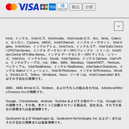
プリンター
タグ一覧
イベント・コラム
イベント・セミナー情報
コラム一覧
Intel、インテル、Intel ロゴ、Intel Inside、Intel Inside ロゴ、Arc、Arria、Celero
n、セレロン、Cyclone、eASIC、Intel Ethernet、インテル イーサネット、Intel A
gilex、Intel Atom、インテルアトム、Intel Core、インテルコア、Intel Data Cente
r GPU Flex Series、インテル データセンター GPU フレックス・シリーズ、Intel D
ata Center GPU Max Series、インテル データセンター GPU マックス・シリー
ズ、Intel Evo、インテル Evo、Gaudi、Intel Optane、インテル Optane、Intel vPr
o、インテルヴィープロ、Iris、Killer、MAX、Movidius、OpenVINO™、 Pentium、
ペンティアム、Intel RealSense、インテル RealSense、Intel Select Solutions、イ
ンテル Select ソリューション、Intel Si Photonics、インテル Si Photonics、Strati
x、Stratix ロゴ、Tofino、Ultrabook、Xeon、ジーオンは、Intel Corporation また
はその子会社の商標です。
AMD、AMD Arrowロゴ、Radeon、およびそれらの組み合わせは、Advanced Micr
o Devices, Inc.の商標です。
Google、Chromebook、Android、YouTube およびその他のマークは、Google LLC
の商標です。その他、本サイトに記載されている製品名、会社名は、それぞれ各
社の商標または登録商標です。
Qualcomm および Snapdragon は、Qualcomm Technologies, Inc. および／または
その子会社の商標または登録商標です。