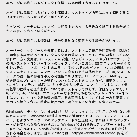
本ページに掲載されるダイレクト価格には配送料は含まれておりません。
本ページに掲載されるダイレクト価格は、カスタマイズ内容によって価格が異な
りますので、あらかじめご了承ください。
キャンペーンモデルはキャンペーン期間中であっても予告なく終了する場合がご
ざいます。予めご了承ください。
本ページに掲載される情報は、予告や周知なく変更となる場合があります。
オーバークロックツールを使用するには、ソフトウェア使用許諾契約書（EULA）
に同意する必要があります。クロック周波数ならびに電圧、その両者もしくはい
ずれか一方の変更は、(1) システムの安定、ならびにシステムやプロセッサー、そ
の他システム・コンポーネントのライフサイクルの減少、(2) プロセッサーやその
他システム・コンポーネントのエラー、(3) システムのパフォーマンスの低減、(4)
システムやシステム・コンポーネントの高温化やその他のダメージ、(5) システム
データの統一性に影響を与える可能性があります。HP、インテル、AMDは、仕
様を超えたプロセッサーの動作についてはテストをしておらず、保証をしませ
ん。HP、インテル、AMDは、システムやシステム・コンポーネントについて業
界基準の仕様を超えた動作についてはテストをしておらず、保証をしません。H
P、インテル、AMDは、プロセッサーならびにその他のシステム・コンポーネン
トについて、クロック周波数と電圧、その両者もしくはいずれか一方を変更して
使用した場合を含み、特定の使用用途に適合するという責任を負いません。
Windowsのエディション、またはバージョンによっては、ご利用いただけない機
能もあります。 Windowsの機能を最大限に活用するには、ハードウェア、ドライ
バー、およびソフトウェアのアップグレードや別途購入、またはBIOSのアップデ
ートが必要となる場合があります。 Windows 10は自動的にアップデートされ、常
に有効化されます。 ISPの料金が適用され、今後アップデートの際に要件が追加
される場合もあります。 詳細については、
http://www.microsoft.com/ja-jp/
をご