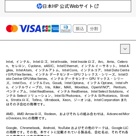
自治体・公共
Poly
日本HP 公式Webサイト
ハイブリッドワーク
WXP（DEXツール）
ワークステーション
プリンター
タグ一覧
イベント・コラム
イベント・セミナー情報
コラム一覧
Intel、インテル、Intel ロゴ、Intel Inside、Intel Inside ロゴ、Arc、Arria、Celero
n、セレロン、Cyclone、eASIC、Intel Ethernet、インテル イーサネット、Intel A
gilex、Intel Atom、インテルアトム、Intel Core、インテルコア、Intel Data Cente
r GPU Flex Series、インテル データセンター GPU フレックス・シリーズ、Intel D
ata Center GPU Max Series、インテル データセンター GPU マックス・シリー
ズ、Intel Evo、インテル Evo、Gaudi、Intel Optane、インテル Optane、Intel vPr
o、インテルヴィープロ、Iris、Killer、MAX、Movidius、OpenVINO™、 Pentium、
ペンティアム、Intel RealSense、インテル RealSense、Intel Select Solutions、イ
ンテル Select ソリューション、Intel Si Photonics、インテル Si Photonics、Strati
x、Stratix ロゴ、Tofino、Ultrabook、Xeon、ジーオンは、Intel Corporation また
はその子会社の商標です。
AMD、AMD Arrowロゴ、Radeon、およびそれらの組み合わせは、Advanced Micr
o Devices, Inc.の商標です。
Google、Chromebook、Android、YouTube およびその他のマークは、Google LLC
の商標です。その他、本サイトに記載されている製品名、会社名は、それぞれ各