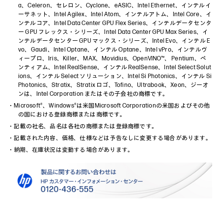
a、Celeron、セレロン、Cyclone、eASIC、Intel Ethernet、インテルイ
ーサネット、Intel Agilex、Intel Atom、インテルアトム、Intel Core、イ
ンテルコア、Intel Data Center GPU Flex Series、インテルデータセンタ
ー GPU フレックス・シリーズ、Intel Data Center GPU Max Series、イ
ンテルデータセンター GPU マックス・シリーズ、Intel Evo、インテル E
vo、Gaudi、Intel Optane、インテル Optane、Intel vPro、インテルヴ
ィープロ、Iris、Killer、MAX、Movidius、OpenVINO™、 Pentium、ペ
ンティアム、Intel RealSense、インテル RealSense、Intel Select Solut
ions、インテル Select ソリューション、Intel Si Photonics、インテル Si
Photonics、Stratix、Stratix ロゴ、Tofino、Ultrabook、Xeon、ジーオ
ンは、Intel Corporation またはその子会社の商標です。
・Microsoft®、Windows®は米国Microsoft Corporationの米国およびその他
の国における登録商標または商標です。
・記載の社名、品名は各社の商標または登録商標です。
・記載された内容、価格、仕様などは予告なしに変更する場合があります。
・納期、在庫状況は変動する場合があります。