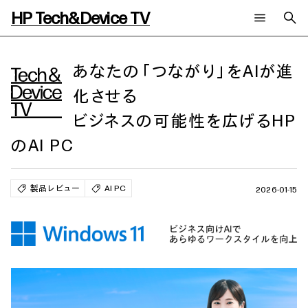
HP Tech&Device TV
新着コンテンツ
検索
HP Tech&Device TV 内のコンテンツを検索します。
あなたの「つながり」をAIが進
化させる
全てのコンテンツ
チャンネル
タグ
ビジネスの可能性を広げるHP
AIの進化と活用事例
事例
ご相談
製品トレンド & レビュー
イベントレポート
のAI PC
サイバーセキュリティ
AI PC
メールニュース会員登録
教育とテクノロジー
AIワークステーション
製品レビュー
AI PC
自治体・公共
Poly
2026-01-15
日本HP 公式Webサイト
ハイブリッドワーク
WXP（DEXツール）
ワークステーション
プリンター
タグ一覧
イベント・コラム
イベント・セミナー情報
コラム一覧