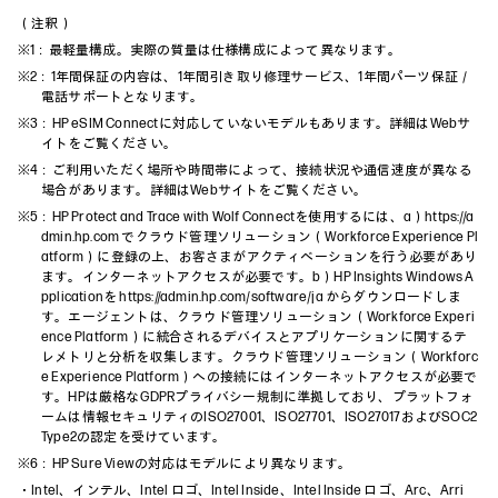
（注釈）
※1：最軽量構成。実際の質量は仕様構成によって異なります。
※2：1年間保証の内容は、1年間引き取り修理サービス、1年間パーツ保証／
電話サポートとなります。
※3：HP eSIM Connectに対応していないモデルもあります。詳細はWebサ
イトをご覧ください。
※4：ご利用いただく場所や時間帯によって、接続状況や通信速度が異なる
場合があります。詳細はWebサイトをご覧ください。
※5：HP Protect and Trace with Wolf Connectを使用するには、a）
https://a
dmin.hp.com
でクラウド管理ソリューション（Workforce Experience Pl
atform）に登録の上、お客さまがアクティベーションを行う必要があり
ます。インターネットアクセスが必要です。b）HP Insights Windows A
pplicationを
https://admin.hp.com/software/ja
からダウンロードしま
す。エージェントは、クラウド管理ソリューション（Workforce Experi
ence Platform）に統合されるデバイスとアプリケーションに関するテ
レメトリと分析を収集します。クラウド管理ソリューション（Workforc
e Experience Platform）への接続にはインターネットアクセスが必要で
す。HPは厳格なGDPRプライバシー規制に準拠しており、プラットフォ
ームは情報セキュリティのISO27001、ISO27701、ISO27017およびSOC2
Type2の認定を受けています。
※6：HP Sure Viewの対応はモデルにより異なります。
・Intel、インテル、Intel ロゴ、Intel Inside、Intel Inside ロゴ、Arc、Arri