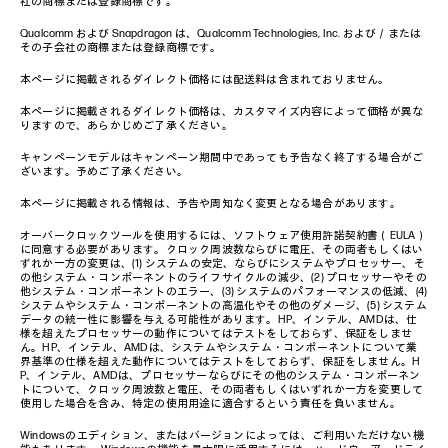
社の商標または登録商標です。
Qualcomm および Snapdragon は、Qualcomm Technologies, Inc. および／または
その子会社の商標または登録商標です。
本ページに掲載されるダイレクト価格には配送料は含まれておりません。
本ページに掲載されるダイレクト価格は、カスタマイズ内容によって価格が異な
りますので、あらかじめご了承ください。
キャンペーンモデルはキャンペーン期間中であっても予告なく終了する場合がご
ざいます。予めご了承ください。
本ページに掲載される情報は、予告や周知なく変更となる場合があります。
オーバークロックツールを使用するには、ソフトウェア使用許諾契約書（EULA）
に同意する必要があります。クロック周波数ならびに電圧、その両者もしくはい
ずれか一方の変更は、(1) システムの安定、ならびにシステムやプロセッサー、そ
の他システム・コンポーネントのライフサイクルの減少、(2) プロセッサーやその
他システム・コンポーネントのエラー、(3) システムのパフォーマンスの低減、(4)
システムやシステム・コンポーネントの高温化やその他のダメージ、(5) システム
データの統一性に影響を与える可能性があります。HP、インテル、AMDは、仕
様を超えたプロセッサーの動作についてはテストをしておらず、保証をしませ
ん。HP、インテル、AMDは、システムやシステム・コンポーネントについて業
界基準の仕様を超えた動作についてはテストをしておらず、保証をしません。H
P、インテル、AMDは、プロセッサーならびにその他のシステム・コンポーネン
トについて、クロック周波数と電圧、その両者もしくはいずれか一方を変更して
使用した場合を含み、特定の使用用途に適合するという責任を負いません。
Windowsのエディション、またはバージョンによっては、ご利用いただけない機