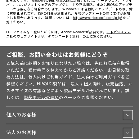
能もあります。 Windowsの機能を最大限に活用するには、ハードウェア、ドライ
バー、およびソフトウェアのアップグレードや別途購入、またはBIOSのアップデ
ートが必要となる場合があります。 Windows 10は自動的にアップデートされ、常
に有効化されます。 ISPの料金が適用され、今後アップデートの際に要件が追加
される場合もあります。 詳細については、
http://www.microsoft.com/ja-jp/
をご
覧ください。
PDFファイルをご覧いただくには、Adobe® Reader®が必要です。
アドビシステム
ズ社のウェブサイト
より、ダウンロード（無料）の上ご覧ください。
ご相談、お問い合わせはお気軽にどうぞ
ご購入前に納期をお知りになりたい場合は、先にお見積を取得
いただき、受付番号を控えてからご連絡ください。お見積の取
得方法は、
個人向けご利用ガイド
、
法人向けご利用ガイド
をご
参照ください。HPのPC製品は、法人／個人向け、販売経路、カ
スタマイズの有無などにより製品モデルが分かれています。詳
しくは、
製品モデルの違い
のページをご参照ください。
個人のお客様
法人のお客様