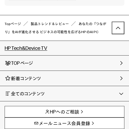
Topページ
製品トレンド＆レビュー
あなたの「つなが
り」をAIが進化させる ビジネスの可能性を広げるHPのAI PC
HP Tech&Device TV
TOPページ
新着コンテンツ
全てのコンテンツ
チャンネル
タグ
AIの進化と活用事例
事例
HPへのご相談
製品トレンド & レビュー
イベントレポート
サイバーセキュリティ
AI PC
メールニュース会員登録
教育とテクノロジー
AIワークステーション