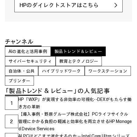
HPのダイレクトストアはこちら
チャンネル
AIの進化と活用事例
製品トレンド＆レビュー
サイバーセキュリティ
教育とテクノロジー
自治体・公共
ハイブリッドワーク
ワークステーション
プリンター
「製品トレンド & レビュー」の人気記事
HP「WXP」が実現する非効率の可視化--DEXがもたらす働
1
き方の革新
【導入事例・野原グループ株式会社】PCライフサイクル
2
管理にかかる負担の軽減と効率化を両立させるHP Manage
d Device Services
AI PCはどこまで進化するのか ─ Intel Core Ultra シリーズ