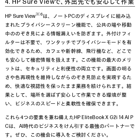
4. HP Sure Viewで、外出先でも安心して作業
※6
HP Sure View
は、ノートPCのディスプレイに組み込
まれたプライバシースクリーン機能で、公共の場や移動
中ののぞき見による情報漏えいを防ぎます。外付けフィ
ルターは不要で、ワンタッチでプライバシーモードを有
効化できるため、カフェや新幹線、飛行機など、どこで
も安心して機密情報を扱えます。この機能の最大のメリ
ットは、セキュリティと利便性の両立です。画面の明る
さや色再現性を維持しながらのぞき見防止を実現するた
め、快適な視認性を保ったまま業務を続けられます。結
果として、場所を選ばず安心して作業できる環境が整
い、ビジネスのスピードと柔軟性を確保できます。
これら4つの要素を兼ね備えたHP EliteBook X G2i 14 AI P
Cは、AI時代のビジネスをけん引する最強のパートナーで
す。ぜひ、この機会に導入をご検討ください。