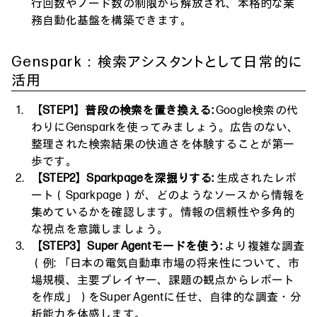
行回数やノード数の制限から解放され、本格的な業
務自動化基盤を構築できます。
Genspark：検索アシスタントとして日常的に
活用
【STEP1】普段の検索を置き換える:
Google検索の代
わりにGensparkを使ってみましょう。広告のない、
整理された検索結果の快適さを体験することが第一
歩です。
【STEP2】Sparkpageを深掘りする:
生成されたレポ
ート（Sparkpage）が、どのようなソースから情報を
集めているかを確認します。情報の信頼性や多角的
な視点を意識しましょう。
【STEP3】Super Agentモードを使う:
より複雑な調査
（例: 「日本の電気自動車市場の将来性について、市
場規模、主要プレイヤー、課題の観点からレポート
を作成」）をSuper Agentに任せ、自律的な調査・分
析能力を体感します。