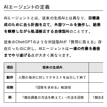
AIエージェントの定義
AIエージェントとは、従来の生成AIとは異なり、
目標達
成のために自ら計画を立て、外部ツールを操作し、結果
を観察しながら軌道修正する自律型AI
のことです。
従来のChatGPTのような対話型AIが「質問に答える」存
在だったのに対し、AIエージェントは
一連の作業を最後
までやり遂げる
点が大きく異なります。
項目
従来の生成AI
動作
人間の指示に対してテキストを出力して終了
役割
「回答を求める」相談役
例
「競合調査の方法を教えて」→方法を回答
「競合調