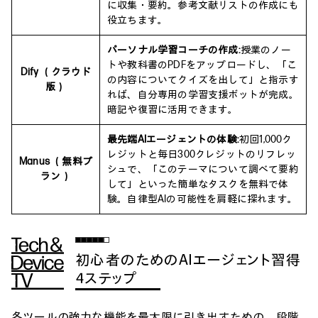
に収集・要約。参考文献リストの作成にも
役立ちます。
パーソナル学習コーチの作成:
授業のノー
トや教科書のPDFをアップロードし、「こ
Dify （クラウド
の内容についてクイズを出して」と指示す
版）
れば、自分専用の学習支援ボットが完成。
暗記や復習に活用できます。
最先端AIエージェントの体験:
初回1,000ク
レジットと毎日300クレジットのリフレッ
Manus （無料プ
シュで、「このテーマについて調べて要約
ラン）
して」といった簡単なタスクを無料で体
験。自律型AIの可能性を肩軽に探れます。
初心者のためのAIエージェント習得
4ステップ
各ツールの強力な機能を最大限に引き出すための、段階