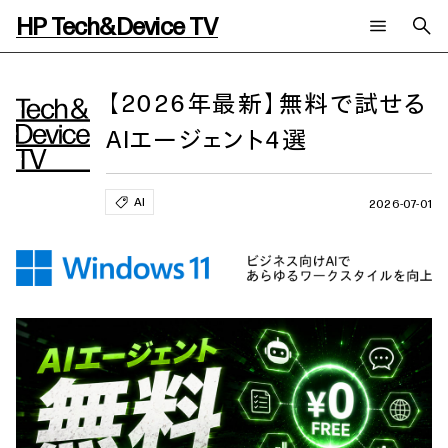
HP Tech&Device TV
新着コンテンツ
検索
HP Tech&Device TV 内のコンテンツを検索します。
【2026年最新】無料で試せる
AIエージェント4選
全てのコンテンツ
チャンネル
タグ
AIの進化と活用事例
事例
ご相談
AI
製品トレンド & レビュー
イベントレポート
2026-07-01
サイバーセキュリティ
AI PC
メールニュース会員登録
教育とテクノロジー
AIワークステーション
自治体・公共
Poly
日本HP 公式Webサイト
ハイブリッドワーク
WXP（DEXツール）
ワークステーション
プリンター
タグ一覧
イベント・コラム
イベント・セミナー情報
コラム一覧