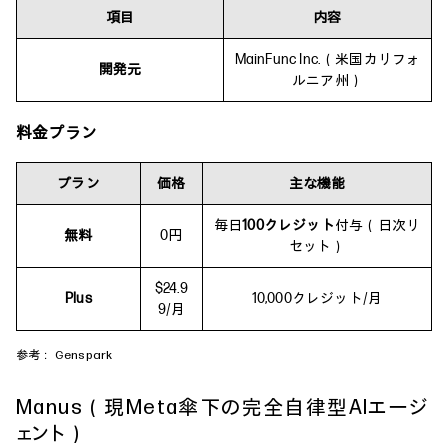
項目
内容
MainFunc Inc.（米国カリフォ
開発元
ルニア州）
料金プラン
プラン
価格
主な機能
毎日
100クレジット
付与（日次リ
無料
0円
セット）
$24.9
Plus
10,000クレジット/月
9/月
参考：
Genspark
Manus（現Meta傘下の完全自律型AIエージ
ェント）