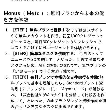
Manus （Meta）：無料プランから未来の働
き方を体験
【STEP1】無料プランで登録する:
まずは公式サイト
から無料アカウントを作成。初回1,000クレジットの
ボーナスと、毎日300クレジットのリフレッシュで、
コストをかけずにAIエージェントを体験できます。
【STEP2】簡単なタスクを依頼する:
「今日のトップ
ニュースを5つ要約して」といった、明確で簡単なタ
スクから始め、AIとの対話に慣れます。無料プランの
「Chatモード」で十分対応可能です。
【STEP3】有料プランで本格的な自律実行を体験:
無
料プランで基本を理解したら、Standardプラン（$2
0/月）にアップグレード。「Agentモード」が解放さ
れ、「競合他社AのWebサイトを分析して比較表を作
成して」といった、Webブラウジングと資料作成を組
み合わせた高度なタスクに挑戦できます。